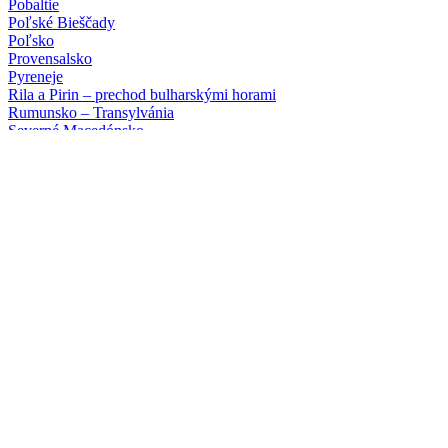
Pobaltie
Poľské Bieščady
Poľsko
Provensalsko
Pyreneje
Rila a Pirin – prechod bulharskými horami
Rumunsko – Transylvánia
Severné Macedónsko
Slovinsko – turistika alebo ferraty
Srí Lanka
Škótsko a ostrov Skye
Škótsko letecky
Švajčiarsko
Talianske Dolomity – turistika alebo ferraty
Tanzánia (safari a Zanzibar)
Tenerife
Toskánsko
Tour du Mont Blanc
Vietnam
Poznávacie zájazdy
a turistika
Albánsko
Alsasko
Bosna a Hercegovina
Bretónsko a Normandia
Bulharské hory