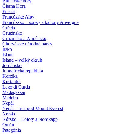
Bulharské hory
Čierna Hora
Fínsko
Francúzske Alpy
Francúzsko – sopky a kaňony Auvergne
Grécko
Gruzínsko
Gruzínsko a Arménsko
Chorvátske národné parky
Írsko
Island
Island – veľký okruh
Jordánsko
Juhoafrická republika
Korzika
Kostarika
Lago di Garda
Madagaskar
Madeira
Nepál
Nepál – trek pod Mount Everest
Nórsko
Nórsko – Lofoty a Nordkapp
Omán
Patagónia