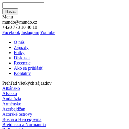
Hľadať
Hľadať
Menu
mundo@mundo.cz
+420 773 10 40 10
Facebook
Instagram
Youtube
O nás
Zájazdy
Fotky
Diskusia
Recenzie
Ako sa prihlásiť
Kontakty
Prehľad všetkých zájazdov
Albánsko
Alsasko
Andalúzia
Arménsko
Azerbajdžan
Azorské ostrovy
Bosna a Hercegovina
Bretónsko a Normandia