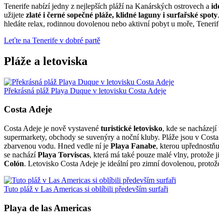
Tenerife nabízí jedny z nejlepších pláží na Kanárských ostrovech a
id
užijete
zlaté i černé sopečné pláže, klidné laguny i surfařské spoty
hledáte relax, rodinnou dovolenou nebo aktivní pobyt u moře, Tenerife
Leťte na Tenerife v dobré partě
Pláže a letoviska
Překrásná pláž Playa Duque v letovisku Costa Adeje
Costa Adeje
Costa Adeje je nově vystavené
turistické letovisko
, kde se nacházejí
supermarkety, obchody se suvenýry a noční kluby. Pláže jsou v Costa
zbarvenou vodu. Hned vedle ní je
Playa Fanabe
, kterou upřednostňu
se nachází
Playa Torviscas
, která má také pouze malé vlny, protože j
Colón
. Letovisko Costa Adeje je ideální pro zimní dovolenou, proto
Tuto pláž v Las Americas si oblíbili především surfaři
Playa de las Americas