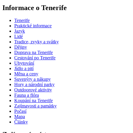
Informace o Tenerife
Tenerife
Praktické informace
Jazyk
Lidé
Tradice, zvyky a svátky
Dějiny
Doprava na Tenerife
Cestování po Tenerife
Ubytování
Jídlo a pití
Měna a ceny
Suvenýry a nákupy
Hory a národní parky
Outdoorové aktivity
Fauna a flóra
Koupání na Tenerife
Zajímavosti a památky
Počasí
Mapa
Články