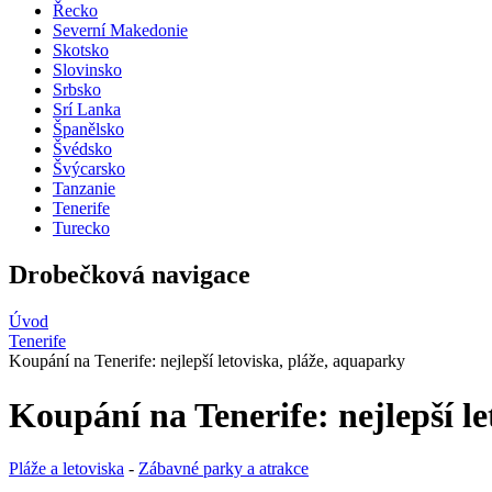
Řecko
Severní Makedonie
Skotsko
Slovinsko
Srbsko
Srí Lanka
Španělsko
Švédsko
Švýcarsko
Tanzanie
Tenerife
Turecko
Drobečková navigace
Úvod
Tenerife
Koupání na Tenerife: nejlepší letoviska, pláže, aquaparky
Koupání na Tenerife: nejlepší l
Pláže a letoviska
-
Zábavné parky a atrakce