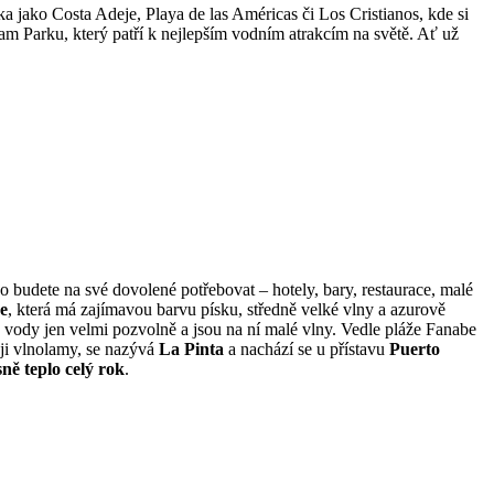
ska jako Costa Adeje, Playa de las Américas či Los Cristianos, kde si
am Parku, který patří k nejlepším vodním atrakcím na světě. Ať už
co budete na své dovolené potřebovat – hotely, bary, restaurace, malé
e
, která má zajímavou barvu písku, středně velké vlny a azurově
do vody jen velmi pozvolně a jsou na ní malé vlny. Vedle pláže Fanabe
í ji vlnolamy, se nazývá
La Pinta
a nachází se u přístavu
Puerto
ně teplo celý rok
.