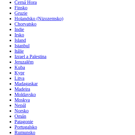
Černá Hora
Finsko
Gruzie
Holandsko (Nizozemsko)
Chorvatsko
Indie
Irsko
Island
Istanbul
Itálie
Izrael a Palestina
Jeruzalém
Kuba
Kypr
Litva
Madagaskar
Madeira
Moldavsko
Moskva
Nepál
Norsko
Omán
Patagonie
Portugalsko
Rumunsko