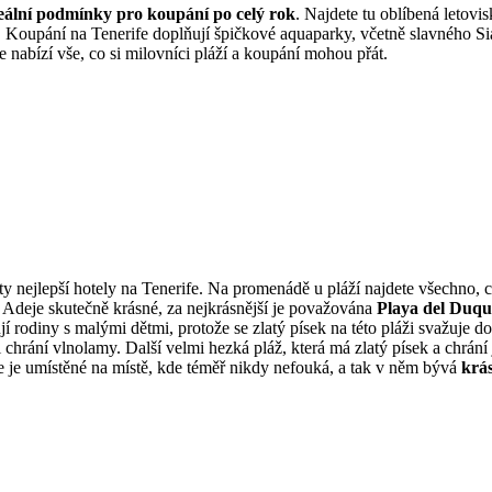
eální podmínky pro koupání po celý rok
. Najdete tu oblíbená letovi
. Koupání na Tenerife doplňují špičkové aquaparky, včetně slavného Si
 nabízí vše, co si milovníci pláží a koupání mohou přát.
 ty nejlepší hotely na Tenerife. Na promenádě u pláží najdete všechno, 
 Adeje skutečně krásné, za nejkrásnější je považována
Playa del Duqu
jí rodiny s malými dětmi, protože se zlatý písek na této pláži svažuje 
i chrání vlnolamy. Další velmi hezká pláž, která má zlatý písek a chrán
že je umístěné na místě, kde téměř nikdy nefouká, a tak v něm bývá
krás