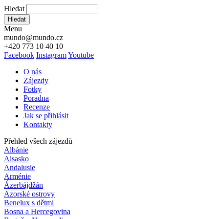
Hledat
Hledat
Menu
mundo@mundo.cz
+420 773 10 40 10
Facebook
Instagram
Youtube
O nás
Zájezdy
Fotky
Poradna
Recenze
Jak se přihlásit
Kontakty
Přehled všech zájezdů
Albánie
Alsasko
Andalusie
Arménie
Ázerbájdžán
Azorské ostrovy
Benelux s dětmi
Bosna a Hercegovina