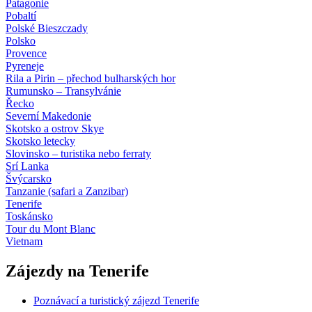
Patagonie
Pobaltí
Polské Bieszczady
Polsko
Provence
Pyreneje
Rila a Pirin – přechod bulharských hor
Rumunsko – Transylvánie
Řecko
Severní Makedonie
Skotsko a ostrov Skye
Skotsko letecky
Slovinsko – turistika nebo ferraty
Srí Lanka
Švýcarsko
Tanzanie (safari a Zanzibar)
Tenerife
Toskánsko
Tour du Mont Blanc
Vietnam
Zájezdy na Tenerife
Poznávací a turistický zájezd Tenerife