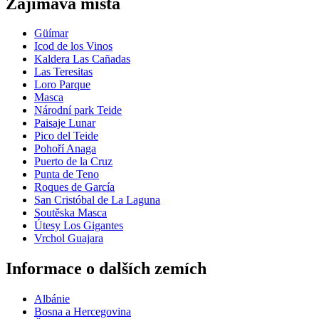
Zajímavá místa
Güímar
Icod de los Vinos
Kaldera Las Cañadas
Las Teresitas
Loro Parque
Masca
Národní park Teide
Paisaje Lunar
Pico del Teide
Pohoří Anaga
Puerto de la Cruz
Punta de Teno
Roques de García
San Cristóbal de La Laguna
Soutěska Masca
Útesy Los Gigantes
Vrchol Guajara
Informace o dalších zemích
Albánie
Bosna a Hercegovina