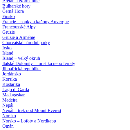
Bretaň a Normandie
Bulharské hory
Černá Hora
Finsko
Francie – sopky a kaňony Auvergne
Francouzské Alpy
Gruzie
Gruzie a Arménie
Chorvatské národní parky
Irsko
Island
Island – velký okruh
Italské Dolomity – turistika nebo ferraty
Jihoafrická republika
Jordánsko
Korsika
Kostarika
Lago di Garda
Madagaskar
Madeira
Nepál
Nepál – trek pod Mount Everest
Norsko
Norsko – Lofoty a Nordkapp
Omán