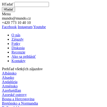
Hľadať
Hľadať
Menu
mundo@mundo.cz
+420 773 10 40 10
Facebook
Instagram
Youtube
O nás
Zájazdy
Fotky
Diskusia
Recenzie
Ako sa prihlásiť
Kontakty
Prehľad všetkých zájazdov
Albánsko
Alsasko
Andalúzia
Arménsko
Azerbajdžan
Azorské ostrovy
Bosna a Hercegovina
Bretónsko a Normandia