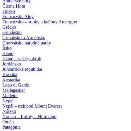
Bulharské hory
Čierna Hora
Fínsko
Francúzske Alpy
Francúzsko – sopky a kaňony Auvergne
Grécko
Gruzínsko
Gruzínsko a Arménsko
Chorvátske národné parky
Írsko
Island
Island – veľký okruh
Jordánsko
Juhoafrická republika
Korzika
Kostarika
Lago di Garda
Madagaskar
Madeira
Nepál
Nepál – trek pod Mount Everest
Nórsko
Nórsko – Lofoty a Nordkapp
Omán
Patagónia