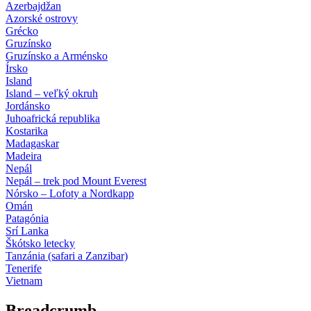
Azerbajdžan
Azorské ostrovy
Grécko
Gruzínsko
Gruzínsko a Arménsko
Írsko
Island
Island – veľký okruh
Jordánsko
Juhoafrická republika
Kostarika
Madagaskar
Madeira
Nepál
Nepál – trek pod Mount Everest
Nórsko – Lofoty a Nordkapp
Omán
Patagónia
Srí Lanka
Škótsko letecky
Tanzánia (safari a Zanzibar)
Tenerife
Vietnam
Breadcrumb