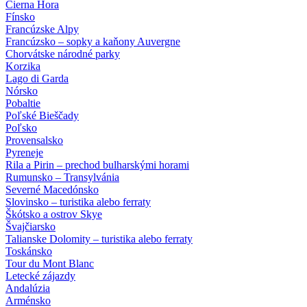
Čierna Hora
Fínsko
Francúzske Alpy
Francúzsko – sopky a kaňony Auvergne
Chorvátske národné parky
Korzika
Lago di Garda
Nórsko
Pobaltie
Poľské Bieščady
Poľsko
Provensalsko
Pyreneje
Rila a Pirin – prechod bulharskými horami
Rumunsko – Transylvánia
Severné Macedónsko
Slovinsko – turistika alebo ferraty
Škótsko a ostrov Skye
Švajčiarsko
Talianske Dolomity – turistika alebo ferraty
Toskánsko
Tour du Mont Blanc
Letecké zájazdy
Andalúzia
Arménsko