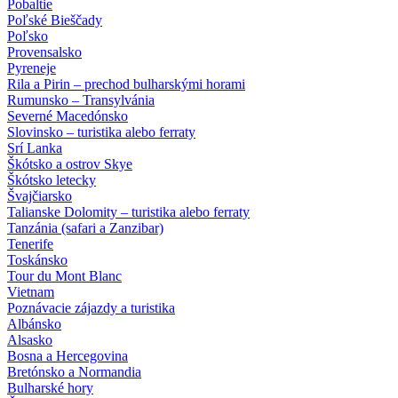
Pobaltie
Poľské Bieščady
Poľsko
Provensalsko
Pyreneje
Rila a Pirin – prechod bulharskými horami
Rumunsko – Transylvánia
Severné Macedónsko
Slovinsko – turistika alebo ferraty
Srí Lanka
Škótsko a ostrov Skye
Škótsko letecky
Švajčiarsko
Talianske Dolomity – turistika alebo ferraty
Tanzánia (safari a Zanzibar)
Tenerife
Toskánsko
Tour du Mont Blanc
Vietnam
Poznávacie zájazdy
a turistika
Albánsko
Alsasko
Bosna a Hercegovina
Bretónsko a Normandia
Bulharské hory