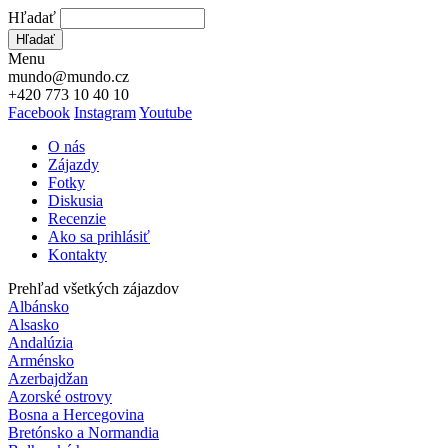
Hľadať
Hľadať
Menu
mundo@mundo.cz
+420 773 10 40 10
Facebook
Instagram
Youtube
O nás
Zájazdy
Fotky
Diskusia
Recenzie
Ako sa prihlásiť
Kontakty
Prehľad všetkých zájazdov
Albánsko
Alsasko
Andalúzia
Arménsko
Azerbajdžan
Azorské ostrovy
Bosna a Hercegovina
Bretónsko a Normandia