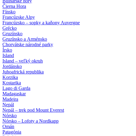
Bulharské hory
Čierna Hora
Fínsko
Francúzske Alpy
Francúzsko – sopky a kaňony Auvergne
Grécko
Gruzínsko
Gruzínsko a Arménsko
Chorvátske národné parky
Írsko
Island
Island – veľký okruh
Jordánsko
Juhoafrická republika
Korzika
Kostarika
Lago di Garda
Madagaskar
Madeira
Nepál
Nepál – trek pod Mount Everest
Nórsko
Nórsko – Lofoty a Nordkapp
Omán
Patagónia