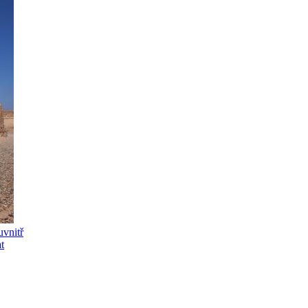
uvnitř