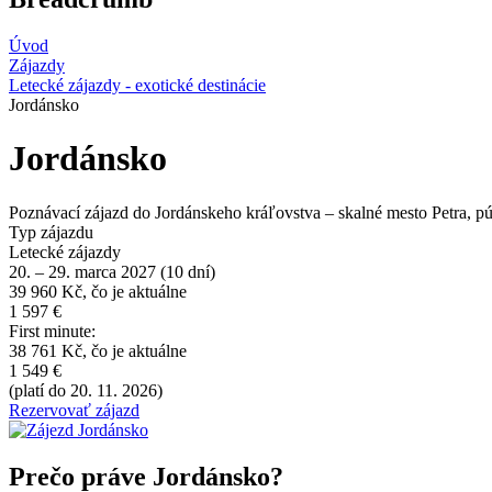
Úvod
Zájazdy
Letecké zájazdy - exotické destinácie
Jordánsko
Jordánsko
Poznávací zájazd do Jordánskeho kráľovstva – skalné mesto Petra, p
Typ zájazdu
Letecké zájazdy
20. – 29. marca 2027 (10 dní)
39 960 Kč, čo je aktuálne
1 597 €
First minute:
38 761 Kč, čo je aktuálne
1 549 €
(platí do 20. 11. 2026)
Rezervovať zájazd
Prečo práve Jordánsko?