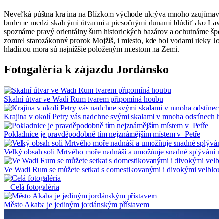
Neveľká púštna krajina na Blízkom východe ukrýva mnoho zaujímav
budeme medzi skalnými útvarmi a piesočnými dunami blúdiť ako Lawr
spoznáme pravý orientálny šum historických bazárov a ochutnáme špe
zomrel starozákonný prorok Mojžiš, i miesto, kde bol vodami rieky 
hladinou mora sú najnižšie položeným miestom na Zemi.
Fotogaléria k zájazdu Jordánsko
Skalní útvar ve Wadi Rum tvarem připomíná houbu
Krajina v okolí Petry vás nadchne svými skalami v mnoha odstínech 
Pokladnice je pravděpodobně tím nejznámějším místem v Petře
Velký obsah soli Mrtvého moře nadnáší a umožňuje snadné splývání 
Ve Wadi Rum se můžete setkat s domestikovanými i divokými velblo
+ Celá fotogaléria
Město Akaba je jediným jordánským přístavem