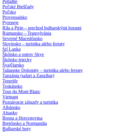
Pobaltie
Poľské Bieščady
Poľsko
Provensalsko
Pyreneje
Rila a Pirin – prechod bulharskými horami
Rumunsko – Transylvánia
Severné Macedónsko
Slovinsko – turistika alebo ferraty
Srí Lanka
Škótsko a ostrov Skye
Škótsko letecky
Švajčiarsko
Talianske Dolomity – turistika alebo ferraty
Tanzánia (safari a Zanzibar)
Tenerife
Toskánsko
Tour du Mont Blanc
Vietnam
Poznávacie zájazdy
a turistika
Albánsko
Alsasko
Bosna a Hercegovina
Bretónsko a Normandia
Bulharské hory