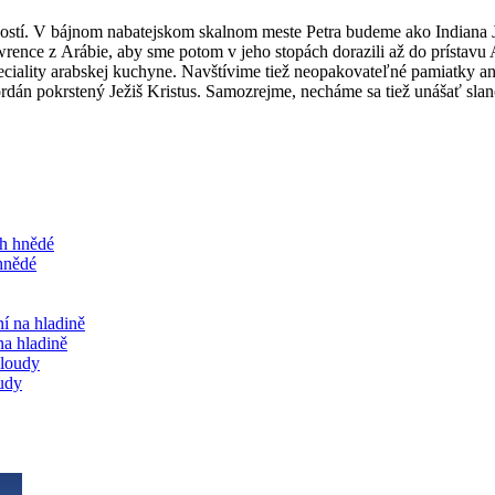
ostí. V bájnom nabatejskom skalnom meste Petra budeme ako Indiana
ence z Arábie, aby sme potom v jeho stopách dorazili až do prístav
ciality arabskej kuchyne. Navštívime tiež neopakovateľné pamiatky an
Jordán pokrstený Ježiš Kristus. Samozrejme, necháme sa tiež unášať sl
hnědé
na hladině
udy