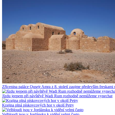
Zřícenina paláce Qusejr Amra z 8. století zaujme především freskami 
Jízdu jeepem při návštěvě Wadi Rum rozhodně nemůžeme vynechat
Krajina plná pískovcových hor v okolí Petry
Velbloudi jsou v Jordánsku k vidění velmi často