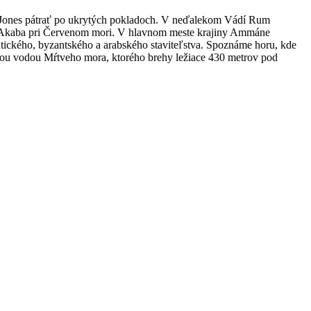
 Jones pátrať po ukrytých pokladoch. V neďalekom Vádí Rum
u Akaba pri Červenom mori.
V hlavnom meste krajiny Ammáne
tického, byzantského a arabského staviteľstva. Spoznáme horu, kde
anou vodou Mŕtveho mora, ktorého brehy ležiace 430 metrov pod