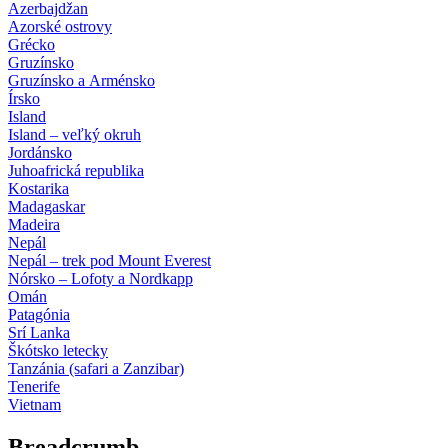
Azerbajdžan
Azorské ostrovy
Grécko
Gruzínsko
Gruzínsko a Arménsko
Írsko
Island
Island – veľký okruh
Jordánsko
Juhoafrická republika
Kostarika
Madagaskar
Madeira
Nepál
Nepál – trek pod Mount Everest
Nórsko – Lofoty a Nordkapp
Omán
Patagónia
Srí Lanka
Škótsko letecky
Tanzánia (safari a Zanzibar)
Tenerife
Vietnam
Breadcrumb