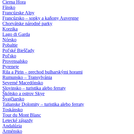
Čierna Hora
Fínsko
Francúzske Alpy
Francúzsko – sopky a kaňony Auvergne
Chorvátske národné parky
Korzika
Lago di Garda
Nórsko
Pobaltie
Poľské Bieščady
Poľsko
Provensalsko
Pyreneje
Rila a Pirin – prechod bulharskými horami
Rumunsko – Transylvánia
Severné Macedónsko
Slovinsko – turistika alebo ferraty
Škótsko a ostrov Skye
Švajčiarsko
Talianske Dolomity – turistika alebo ferraty
Toskánsko
Tour du Mont Blanc
Letecké zájazdy
Andalúzia
Arménsko