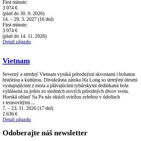
First minute:
3 074 €
(platí do 30. 9. 2026)
14. – 29. 3. 2027 (16 dní)
First minute:
3 074 €
(platí do 14. 11. 2026)
Detail zájazdu
Vietnam
Severný a stredný Vietnam vyniká prírodnými skvostami i bohatou
históriou a kultúrou. Divukrásna zátoka Ha Long so strmými útesmi
vystupujúcimi z mora a plávajúcimi rybárskymi dedinkami bola
vyhlásená za jeden zo siedmich nových prírodných divov sveta.
Horská oblasť Sa Pa nás okúzli sviežou zeleňou v údoliach
s terasovitými ...
7. – 23. 11. 2026 (17 dní)
2 636 €
Detail zájazdu
Odoberajte náš newsletter