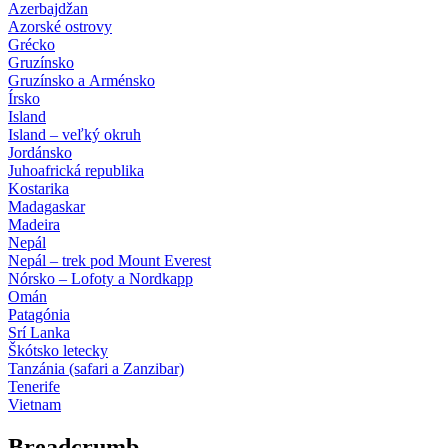
Azerbajdžan
Azorské ostrovy
Grécko
Gruzínsko
Gruzínsko a Arménsko
Írsko
Island
Island – veľký okruh
Jordánsko
Juhoafrická republika
Kostarika
Madagaskar
Madeira
Nepál
Nepál – trek pod Mount Everest
Nórsko – Lofoty a Nordkapp
Omán
Patagónia
Srí Lanka
Škótsko letecky
Tanzánia (safari a Zanzibar)
Tenerife
Vietnam
Breadcrumb