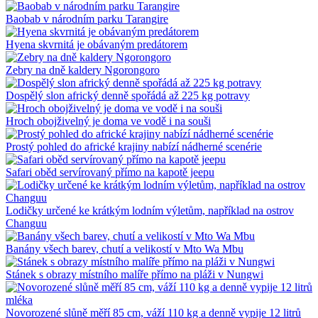
Baobab v národním parku Tarangire
Hyena skvrnitá je obávaným predátorem
Zebry na dně kaldery Ngorongoro
Dospělý slon africký denně spořádá až 225 kg potravy
Hroch obojživelný je doma ve vodě i na souši
Prostý pohled do africké krajiny nabízí nádherné scenérie
Safari oběd servírovaný přímo na kapotě jeepu
Lodičky určené ke krátkým lodním výletům, například na ostrov
Changuu
Banány všech barev, chutí a velikostí v Mto Wa Mbu
Stánek s obrazy místního malíře přímo na pláži v Nungwi
Novorozené slůně měří 85 cm, váží 110 kg a denně vypije 12 litrů