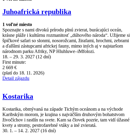
Juhoafrická republika
1 voľné miesto
Spoznajte s nami divokú prírodu plnú zvierat, burácajúci oceán,
krásne pláže i kultúrnu rozmanitosť „dúhového národa“. Užijeme si
špičkové safari so slonmi, nosorožcami, žirafami, hrochmi, zebrami
a ďalšími zástupcami africkej fauny, mimo iných aj v najstaršom
národnom parku Afriky, NP Hluhluwe–iMfolozi.
18. – 29. 3. 2027 (12 dní)
First minute:
2 669 €
(platí do 18. 11. 2026)
Detail zájazdu
Kostarika
Kostarika, obmývaná na západe Tichým oceánom a na východe
Karibským morom, je krajina s najväčším druhovým bohatstvom
živočíchov i rastlín na svete. Kam sa človek pozrie, tam vidí úžasné
kvety a stromy, pestrofarebné vtáky a iné zvieratá.
30. 1. – 14. 2. 2027 (16 dní)