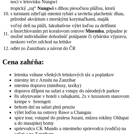
noci v letovisku Nungwi
tropický „raj“
Nungwi
s dlhou piesočnou plážou, ktorú
10.
s turistami zdieľajú miestni rybári a tavitelia plachetníc dhau,
prírodné akvárium s morskými korytnačkami, maják
voľný deň na pláži, fakultatívne výlet loďou za delfínmi
a šnorchlovaním pri koralovom ostrove
Mnemba
, prípadne je
11.
možné individuálne dohodnúť potápanie či rybársku výpravu,
neskoro večer odchod na letisko
12.
odlet zo Zanzibaru a návrat do ČR
Cena zahŕňa:
letenku vrátane všetkých letiskových táx a poplatkov
miestny let z Arushi na Zanzibar
miestnu dopravu (minibusy, taxíky)
dopravu džípmi na safari a vstupy do národných parkov
8x ubytovanie v hoteli s raňajkami, 2x v luxusnom stanovom
kempe v Serengeti
behom dní na safari plnú penziu
výlet loďou na ostrovy Bawe a Changuu
spice tour, vstupné do pralesa Jozani, múzea rokliny Oldupai
a do masajskej bomy
sprievodcu CK Mundo a miestneho sprievodcu (vodiča) na
safari a na Zanzibare