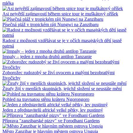
mléka
Asi největší zajímavostí během spice tour je muškátový oříšek
Písečná pláž v tropickém ráji Nungwi na Zanzibaru
Radost z možnosti vzdělávat se je v očích masajských dětí jasně
patrná
Impaly – jeden z mnoha druhů antilop Tanzanie
Zoborožec rudozobý se živí ovocem a malými bezobratlými
živočichy
Žirafy žijí v menších skupinách, jejichž složení se neustále mění
Pohled na travnatou stěnu kráteru Ngorongoro
Jeden z představitelů africké velké pětky, lev pustinný
Příprava "zanzibarské pizzy" ve Forodhani Gardens
Město Zanzibar je hlavním městem ostrova Unguja