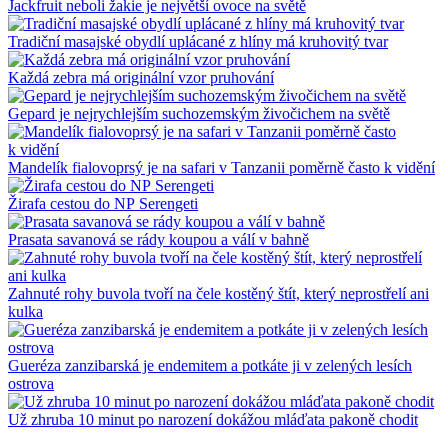
Jackfruit neboli žakie je největší ovoce na světě
Tradiční masajské obydlí uplácané z hlíny má kruhovitý tvar
Každá zebra má originální vzor pruhování
Gepard je nejrychlejším suchozemským živočichem na světě
Mandelík fialovoprsý je na safari v Tanzanii poměrně často k vidění
Žirafa cestou do NP Serengeti
Prasata savanová se rády koupou a válí v bahně
Zahnuté rohy buvola tvoří na čele kostěný štít, který neprostřelí ani
kulka
Gueréza zanzibarská je endemitem a potkáte ji v zelených lesích
ostrova
Už zhruba 10 minut po narození dokážou mláďata pakoně chodit