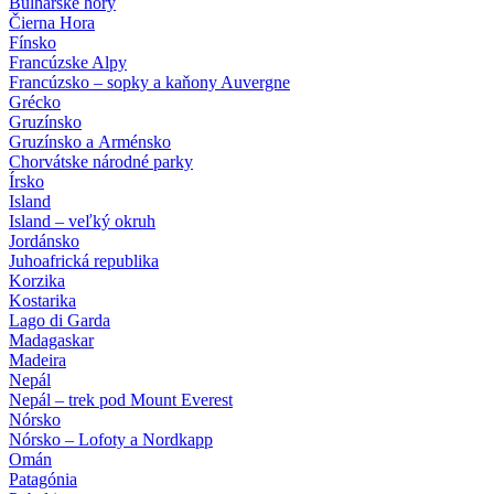
Bulharské hory
Čierna Hora
Fínsko
Francúzske Alpy
Francúzsko – sopky a kaňony Auvergne
Grécko
Gruzínsko
Gruzínsko a Arménsko
Chorvátske národné parky
Írsko
Island
Island – veľký okruh
Jordánsko
Juhoafrická republika
Korzika
Kostarika
Lago di Garda
Madagaskar
Madeira
Nepál
Nepál – trek pod Mount Everest
Nórsko
Nórsko – Lofoty a Nordkapp
Omán
Patagónia