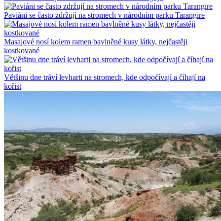
Paviáni se často zdržují na stromech v národním parku Tarangire
Masajové nosí kolem ramen bavlněné kusy látky, nejčastěji
kostkované
Většinu dne tráví levharti na stromech, kde odpočívají a číhají na
kořist