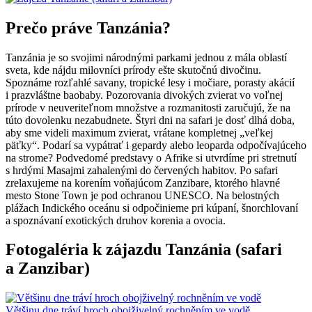
Prečo práve Tanzánia?
Tanzánia je so svojimi národnými parkami jednou z mála oblastí
sveta, kde nájdu milovníci prírody ešte skutočnú divočinu.
Spoznáme rozľahlé savany, tropické lesy i močiare, porasty akácií
i prazvláštne baobaby.
Pozorovania divokých zvierat vo voľnej
prírode v neuveriteľnom množstve a rozmanitosti zaručujú, že na
túto dovolenku nezabudnete. Štyri dni na safari je dosť dlhá doba,
aby sme videli maximum zvierat, vrátane kompletnej „veľkej
päťky“. Podarí sa vypátrať i gepardy alebo leoparda odpočívajúceho
na strome? Podvedomé predstavy o Afrike si utvrdíme pri stretnutí
s hrdými Masajmi zahalenými do červených habitov. Po safari
zrelaxujeme na korením voňajúcom Zanzibare, ktorého hlavné
mesto Stone Town je pod ochranou UNESCO. Na belostných
plážach Indického oceánu si odpočinieme pri kúpaní, šnorchlovaní
a spoznávaní exotických druhov korenia a ovocia.
Fotogaléria k zájazdu Tanzánia (safari
a Zanzibar)
Většinu dne tráví hroch obojživelný rochněním ve vodě