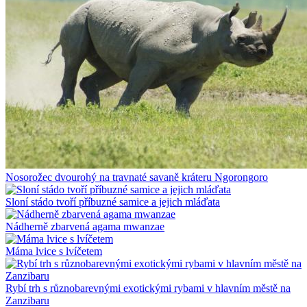
Nosorožec dvourohý na travnaté savaně kráteru Ngorongoro
Sloní stádo tvoří příbuzné samice a jejich mláďata
Nádherně zbarvená agama mwanzae
Máma lvice s lvíčetem
Rybí trh s různobarevnými exotickými rybami v hlavním městě na
Zanzibaru