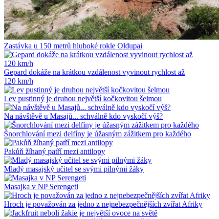
Zastávka u 150 metrů hluboké rokle Oldupai
Gepard dokáže na krátkou vzdálenost vyvinout rychlost až
120 km/h
Lev pustinný je druhou největší kočkovitou šelmou
Na návštěvě u Masajů... schválně kdo vyskočí výš?
Šnorchlování mezi delfíny je úžasným zážitkem pro každého
Pakůň žíhaný patří mezi antilopy
Mladý masajský učitel se svými pilnými žáky
Masajka v NP Serengeti
Hroch je považován za jedno z nejnebezpečnějších zvířat Afriky