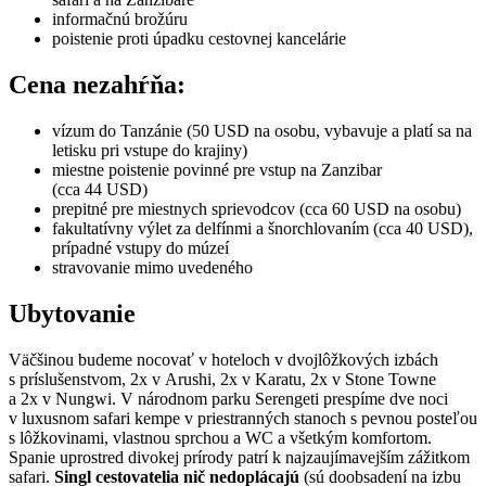
informačnú brožúru
poistenie proti úpadku cestovnej kancelárie
Cena nezahŕňa:
vízum do Tanzánie (50 USD na osobu, vybavuje a platí sa na
letisku pri vstupe do krajiny)
miestne poistenie povinné pre vstup na Zanzibar
(cca 44 USD)
prepitné pre miestnych sprievodcov (cca 60 USD na osobu)
fakultatívny výlet za delfínmi a šnorchlovaním (cca 40 USD),
prípadné vstupy do múzeí
stravovanie mimo uvedeného
Ubytovanie
Väčšinou budeme nocovať v hoteloch v dvojlôžkových izbách
s príslušenstvom, 2x v Arushi, 2x v Karatu, 2x v Stone Towne
a 2x v Nungwi. V národnom parku Serengeti prespíme dve noci
v luxusnom safari kempe v priestranných stanoch s pevnou posteľou
s lôžkovinami, vlastnou sprchou a WC a všetkým komfortom.
Spanie uprostred divokej prírody patrí k najzaujímavejším zážitkom
safari.
Singl cestovatelia nič nedoplácajú
(sú doobsadení na izbu