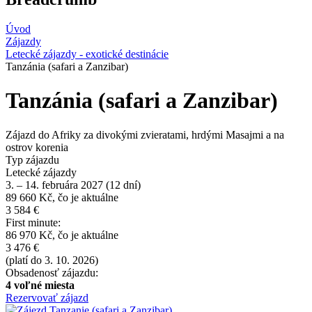
Úvod
Zájazdy
Letecké zájazdy - exotické destinácie
Tanzánia (safari a Zanzibar)
Tanzánia (safari a Zanzibar)
Zájazd do Afriky za divokými zvieratami, hrdými Masajmi a na
ostrov korenia
Typ zájazdu
Letecké zájazdy
3. – 14. februára 2027 (12 dní)
89 660 Kč, čo je aktuálne
3 584 €
First minute:
86 970 Kč, čo je aktuálne
3 476 €
(platí do 3. 10. 2026)
Obsadenosť zájazdu:
4 voľné miesta
Rezervovať zájazd