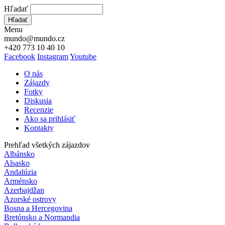
Hľadať
Hľadať
Menu
mundo@mundo.cz
+420 773 10 40 10
Facebook
Instagram
Youtube
O nás
Zájazdy
Fotky
Diskusia
Recenzie
Ako sa prihlásiť
Kontakty
Prehľad všetkých zájazdov
Albánsko
Alsasko
Andalúzia
Arménsko
Azerbajdžan
Azorské ostrovy
Bosna a Hercegovina
Bretónsko a Normandia