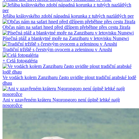
Jeřába královského zdobí nápadná korunka z tuhých nazlátlých per
Občas nám na safari hned před džípem přeběhne přes cestu žirafa
Písečná pláž a blankytné moře na Zanzibaru v letovisku Nungwi
Tradiční tržiště s čerstvým ovocem a zeleninou v Arushi
+ Celá fotogaléria
Ve vodách kolem Zanzibaru často uvidíte plout tradiční arabské lodě
dhau
Ani v uzavřeném kráteru Ngorongoro není úplně lehké najít
nosorožce