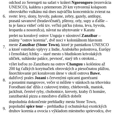
odchod zo Serengeti na safari v kráteri
Ngorongoro
(rezervácia
UNESCO), kaldera s priemerom 20 km vytvorená kolapsom
obrovského vulkánu má dnes najväčšiu koncentráciu zvierat na
6.
svete: levy, slony, byvoly, pakone, zebry, gazely, antilopy,
prasatá savanové (bradavičnaté), pštrosy, orly, supy a ďalšie –
tu je šanca vidieť celú tzv. veľkú päťku (slona, leva, byvola,
leoparda a nosorožca), návrat na ubytovanie v Karatu
prelet na koralový ostrov Unguja v súostroví
Zanzibar
–
známy "ostrov korenia", dvě noci v koloniálnom hlavnom
meste
Zanzibar (Stone Town)
, ktoré je pamiatkou UNESCO
7.
a ktoré vstrebalo vplyvy z Indie, Arabského polostrova, Európy
i černošskej Afriky – staré mesto s bludiskom krivolakých
uličiek, sultánske paláce, pevnosť, starý trh s otrokmi...
výlet loďou zo Zanzibaru na ostrov
Changuu
s kolóniou až
200 kg ťažkých korytnačiek obrovských a piesočnatou plážou,
šnorchlovanie pri koralovom útese v okolí ostrova
Bawe
,
dažďový prales
Jozani
s červenými opicami guerézami
8.
a porastmi mangrovov, večer si môžete v stánkoch na trhovisku
Forodhani dať džús z cukrovej trstiny, chlebovník, maniok,
jackfruit, čerstvé ryby, chobotnice, krevety, kraby či homáre,
zanzibarskú pizzu a množstvo ďalších dobrôt
dopoludnia dokončenie prehliadky mesta Stone Town,
popoludní
spice tour
– prehliadka (i ochutnávka) exotických
9.
druhov korenia a ovocia s výkladom miestneho sprievodcu, dve