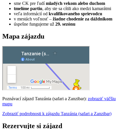
sme CK pre ľudí
mladých vekom alebo duchom
tmelíme partiu
, aby ste sa cítili ako medzi kamarátmi
veľa informácií od
kvalifikovaného sprievodcu
v mestách voľnosť –
žiadne chodenie za dáždnikom
úspešne fungujeme už
29. sezónu
Mapa zájazdu
Poznávací zájazd Tanzánia (safari a Zanzibar):
zobraziť väčšiu
mapu
Zobraziť podrobnosti k zájazdu Tanzánia (safari a Zanzibar)
Rezervujte si zájazd