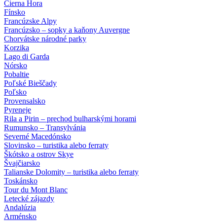
Čierna Hora
Fínsko
Francúzske Alpy
Francúzsko – sopky a kaňony Auvergne
Chorvátske národné parky
Korzika
Lago di Garda
Nórsko
Pobaltie
Poľské Bieščady
Poľsko
Provensalsko
Pyreneje
Rila a Pirin – prechod bulharskými horami
Rumunsko – Transylvánia
Severné Macedónsko
Slovinsko – turistika alebo ferraty
Škótsko a ostrov Skye
Švajčiarsko
Talianske Dolomity – turistika alebo ferraty
Toskánsko
Tour du Mont Blanc
Letecké zájazdy
Andalúzia
Arménsko