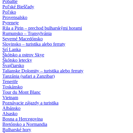
Pobaltie
Poľské Bieščady
Poľsko
Provensalsko
Pyreneje
Rila a Pirin – prechod bulharskými horami
Rumunsko – Transylvánia
Severné Macedónsko
Slovinsko – turistika alebo ferraty
Srí Lanka
Škótsko a ostrov Skye
Škótsko letecky
Švajčiarsko
Talianske Dolomity – turistika alebo ferraty
Tanzánia (safari a Zanzibar)
Tenerife
Toskánsko
Tour du Mont Blanc
Vietnam
Poznávacie zájazdy
a turistika
Albánsko
Alsasko
Bosna a Hercegovina
Bretónsko a Normandia
Bulharské hory