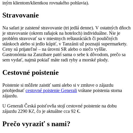
iným klientom/klientkou rovnakého pohlavia).
Stravovanie
Na safari je zaistené stravovanie (tri jedlá denne). V ostatných dňoch
je stravovanie (okrem raňajok na hoteloch) individuálne. Nie je
problém stravovať sa v miestnych reštauráciách či pouličných
stánkoch alebo si jedlo kúpiť, v Tanzánii už poznajú supermarkety.
Ceny sú prijateľné – na úrovni SR alebo o niečo vyššie.
Gastronómia na Zanzibare patrí sama o sebe k dôvodom, prečo sa
sem vydať, najmä pokiaľ máte radi ryby a morské plody.
Cestovné poistenie
Poistenie si môžete zaistiť sami alebo si v zmluve o zájazdu
priobjednať
cestovné poistenie Generali
vrátane poistenia storna
zájazdu.
U Generali Česká poisťovňa stojí cestovné poistenie na dobu
zájazdu 2290 Kč, čo je aktuálne cca 92 €.
Prečo vyraziť s nami?