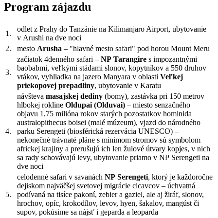
Program zájazdu
odlet z Prahy do Tanzánie na Kilimanjaro Airport, ubytovanie
1.
v Arushi na dve noci
2.
mesto
Arusha
– "hlavné mesto safari" pod horou Mount Meru
začiatok 4denného safari –
NP Tarangire
s impozantnými
baobabmi, veľkými stádami slonov, kopytníkov a 550 druhov
3.
vtákov, vyhliadka na jazero Manyara v oblasti
Veľkej
priekopovej prepadliny
, ubytovanie v Karatu
návšteva
masajskej dediny
(bomy), zastávka pri 150 metrov
hlbokej rokline
Oldupai (Olduvai)
– miesto senzačného
objavu 1,75 milióna rokov starých pozostatkov hominida
australopithecus boisei (malé múzeum), vjazd do národného
4.
parku Serengeti (biosférická rezervácia UNESCO) –
nekonečné trávnaté pláne s minimom stromov sú symbolom
africkej krajiny a prerušujú ich len žulové útvary kopjes, v nich
sa rady schovávajú levy, ubytovanie priamo v NP Serengeti na
dve noci
celodenné safari v savanách
NP Serengeti
, ktorý je každoročne
dejiskom najväčšej svetovej migrácie cicavcov – úchvatná
5.
podívaná na tisíce pakoní, zebier a gaziel, ale aj žiráf, slonov,
hrochov, opíc, krokodílov, levov, hyen, šakalov, mangúst či
supov, pokúsime sa nájsť i geparda a leoparda