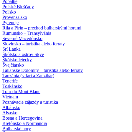
Pobaltie
Poľské Bieščady
Poľsko
Provensalsko
Pyreneje
Rila a Pirin – prechod bulharskými horami
Rumunsko – Transylvánia
Severné Macedónsko
Slovinsko – turistika alebo ferraty
Srí Lanka
Škótsko a ostrov Skye
Škótsko letecky
Švajčiarsko
Talianske Dolomity – turistika alebo ferraty
Tanzánia (safari a Zanzibar)
Tenerife
Toskánsko
Tour du Mont Blanc
Vietnam
Poznávacie zájazdy
a turistika
Albánsko
Alsasko
Bosna a Hercegovina
Bretónsko a Normandia
Bulharské hory