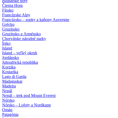
Bulharské hory
Čierna Hora
Fínsko
Francúzske Alpy
Francúzsko – sopky a kaňony Auvergne
Grécko
Gruzínsko
Gruzínsko a Arménsko
Chorvátske národné parky
Írsko
Island
Island – veľký okruh
Jordánsko
Juhoafrická republika
Korzika
Kostarika
Lago di Garda
Madagaskar
Madeira
Nepál
Nepál – trek pod Mount Everest
Nórsko
Nórsko – Lofoty a Nordkapp
Omán
Patagónia