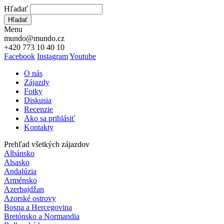
Hľadať
Hľadať
Menu
mundo@mundo.cz
+420 773 10 40 10
Facebook
Instagram
Youtube
O nás
Zájazdy
Fotky
Diskusia
Recenzie
Ako sa prihlásiť
Kontakty
Prehľad všetkých zájazdov
Albánsko
Alsasko
Andalúzia
Arménsko
Azerbajdžan
Azorské ostrovy
Bosna a Hercegovina
Bretónsko a Normandia