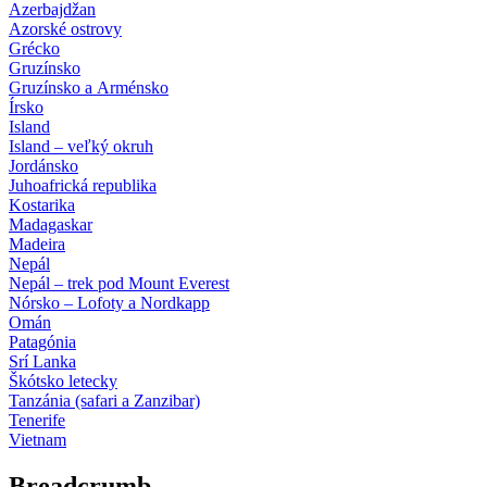
Azerbajdžan
Azorské ostrovy
Grécko
Gruzínsko
Gruzínsko a Arménsko
Írsko
Island
Island – veľký okruh
Jordánsko
Juhoafrická republika
Kostarika
Madagaskar
Madeira
Nepál
Nepál – trek pod Mount Everest
Nórsko – Lofoty a Nordkapp
Omán
Patagónia
Srí Lanka
Škótsko letecky
Tanzánia (safari a Zanzibar)
Tenerife
Vietnam
Breadcrumb