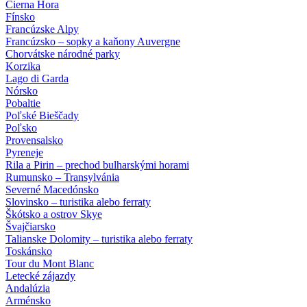
Čierna Hora
Fínsko
Francúzske Alpy
Francúzsko – sopky a kaňony Auvergne
Chorvátske národné parky
Korzika
Lago di Garda
Nórsko
Pobaltie
Poľské Bieščady
Poľsko
Provensalsko
Pyreneje
Rila a Pirin – prechod bulharskými horami
Rumunsko – Transylvánia
Severné Macedónsko
Slovinsko – turistika alebo ferraty
Škótsko a ostrov Skye
Švajčiarsko
Talianske Dolomity – turistika alebo ferraty
Toskánsko
Tour du Mont Blanc
Letecké zájazdy
Andalúzia
Arménsko