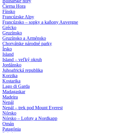
Bulharské hory
Čierna Hora
Fínsko
Francúzske Alpy
Francúzsko – sopky a kaňony Auvergne
Grécko
Gruzínsko
Gruzínsko a Arménsko
Chorvátske národné parky
Írsko
Island
Island – veľký okruh
Jordánsko
Juhoafrická republika
Korzika
Kostarika
Lago di Garda
Madagaskar
Madeira
Nepál
Nepál – trek pod Mount Everest
Nórsko
Nórsko – Lofoty a Nordkapp
Omán
Patagónia