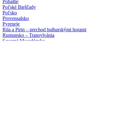
Pobaltie
Poľské Bieščady
Poľsko
Provensalsko
Pyreneje
Rila a Pirin – prechod bulharskými horami
Rumunsko – Transylvánia
Severné Macedónsko
Slovinsko – turistika alebo ferraty
Srí Lanka
Škótsko a ostrov Skye
Škótsko letecky
Švajčiarsko
Talianske Dolomity – turistika alebo ferraty
Tanzánia (safari a Zanzibar)
Tenerife
Toskánsko
Tour du Mont Blanc
Vietnam
Poznávacie zájazdy
a turistika
Albánsko
Alsasko
Bosna a Hercegovina
Bretónsko a Normandia
Bulharské hory