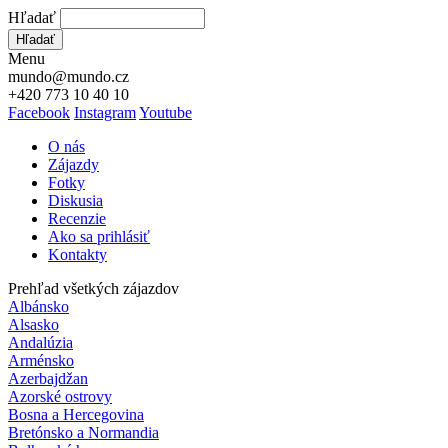
Hľadať
Hľadať
Menu
mundo@mundo.cz
+420 773 10 40 10
Facebook
Instagram
Youtube
O nás
Zájazdy
Fotky
Diskusia
Recenzie
Ako sa prihlásiť
Kontakty
Prehľad všetkých zájazdov
Albánsko
Alsasko
Andalúzia
Arménsko
Azerbajdžan
Azorské ostrovy
Bosna a Hercegovina
Bretónsko a Normandia