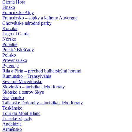
Čierna Hora
Fínsko
Francúzske Alpy
Francúzsko – sopky a kaňony Auvergne
Chorvátske národné parky
Korzika
Lago di Garda
Nórsko
Pobaltie
Poľské Bieščady
Poľsko
Provensalsko
Pyreneje
Rila a Pirin – prechod bulharskými horami
Rumunsko – Transylvánia
Severné Macedónsko
Slovinsko – turistika alebo ferraty
Škótsko a ostrov Skye
Švajčiarsko
Talianske Dolomity – turistika alebo ferraty
Toskánsko
Tour du Mont Blanc
Letecké zájazdy
Andalúzia
Arménsko