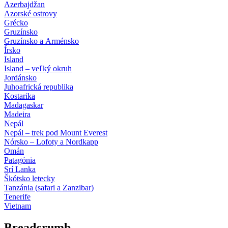
Azerbajdžan
Azorské ostrovy
Grécko
Gruzínsko
Gruzínsko a Arménsko
Írsko
Island
Island – veľký okruh
Jordánsko
Juhoafrická republika
Kostarika
Madagaskar
Madeira
Nepál
Nepál – trek pod Mount Everest
Nórsko – Lofoty a Nordkapp
Omán
Patagónia
Srí Lanka
Škótsko letecky
Tanzánia (safari a Zanzibar)
Tenerife
Vietnam
Breadcrumb