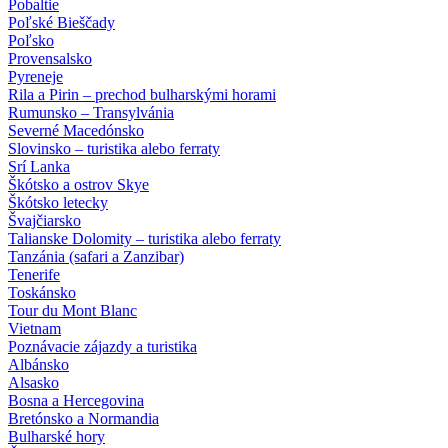
Pobaltie
Poľské Bieščady
Poľsko
Provensalsko
Pyreneje
Rila a Pirin – prechod bulharskými horami
Rumunsko – Transylvánia
Severné Macedónsko
Slovinsko – turistika alebo ferraty
Srí Lanka
Škótsko a ostrov Skye
Škótsko letecky
Švajčiarsko
Talianske Dolomity – turistika alebo ferraty
Tanzánia (safari a Zanzibar)
Tenerife
Toskánsko
Tour du Mont Blanc
Vietnam
Poznávacie zájazdy
a turistika
Albánsko
Alsasko
Bosna a Hercegovina
Bretónsko a Normandia
Bulharské hory