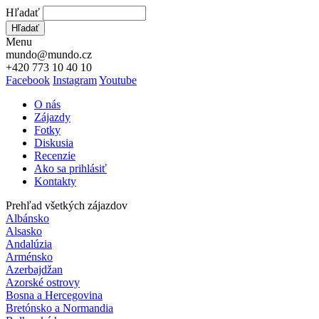
Hľadať
Hľadať
Menu
mundo@mundo.cz
+420 773 10 40 10
Facebook
Instagram
Youtube
O nás
Zájazdy
Fotky
Diskusia
Recenzie
Ako sa prihlásiť
Kontakty
Prehľad všetkých zájazdov
Albánsko
Alsasko
Andalúzia
Arménsko
Azerbajdžan
Azorské ostrovy
Bosna a Hercegovina
Bretónsko a Normandia