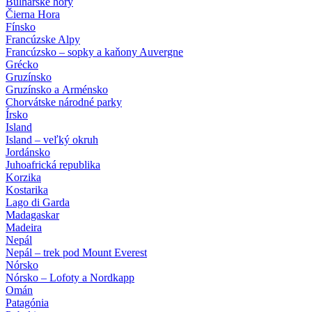
Bulharské hory
Čierna Hora
Fínsko
Francúzske Alpy
Francúzsko – sopky a kaňony Auvergne
Grécko
Gruzínsko
Gruzínsko a Arménsko
Chorvátske národné parky
Írsko
Island
Island – veľký okruh
Jordánsko
Juhoafrická republika
Korzika
Kostarika
Lago di Garda
Madagaskar
Madeira
Nepál
Nepál – trek pod Mount Everest
Nórsko
Nórsko – Lofoty a Nordkapp
Omán
Patagónia