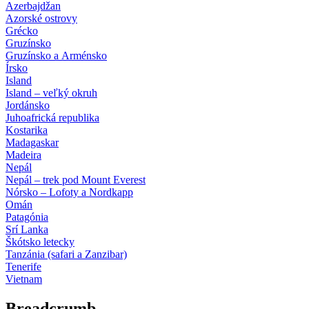
Azerbajdžan
Azorské ostrovy
Grécko
Gruzínsko
Gruzínsko a Arménsko
Írsko
Island
Island – veľký okruh
Jordánsko
Juhoafrická republika
Kostarika
Madagaskar
Madeira
Nepál
Nepál – trek pod Mount Everest
Nórsko – Lofoty a Nordkapp
Omán
Patagónia
Srí Lanka
Škótsko letecky
Tanzánia (safari a Zanzibar)
Tenerife
Vietnam
Breadcrumb