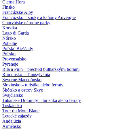
Čierna Hora
Fínsko
Francúzske Alpy
Francúzsko – sopky a kaňony Auvergne
Chorvátske národné parky
Korzika
Lago di Garda
Nórsko
Pobaltie
Poľské Bieščady
Poľsko
Provensalsko
Pyreneje
Rila a Pirin – prechod bulharskými horami
Rumunsko – Transylvánia
Severné Macedónsko
Slovinsko – turistika alebo ferraty
Škótsko a ostrov Skye
Švajčiarsko
Talianske Dolomity – turistika alebo ferraty
Toskánsko
Tour du Mont Blanc
Letecké zájazdy
Andalúzia
Arménsko