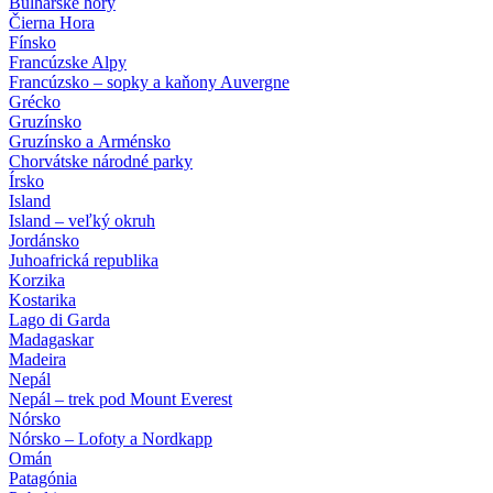
Bulharské hory
Čierna Hora
Fínsko
Francúzske Alpy
Francúzsko – sopky a kaňony Auvergne
Grécko
Gruzínsko
Gruzínsko a Arménsko
Chorvátske národné parky
Írsko
Island
Island – veľký okruh
Jordánsko
Juhoafrická republika
Korzika
Kostarika
Lago di Garda
Madagaskar
Madeira
Nepál
Nepál – trek pod Mount Everest
Nórsko
Nórsko – Lofoty a Nordkapp
Omán
Patagónia