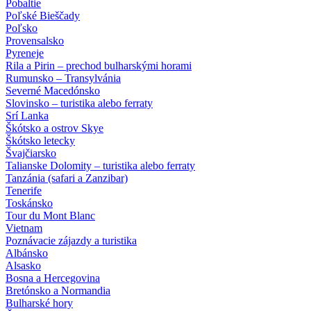
Pobaltie
Poľské Bieščady
Poľsko
Provensalsko
Pyreneje
Rila a Pirin – prechod bulharskými horami
Rumunsko – Transylvánia
Severné Macedónsko
Slovinsko – turistika alebo ferraty
Srí Lanka
Škótsko a ostrov Skye
Škótsko letecky
Švajčiarsko
Talianske Dolomity – turistika alebo ferraty
Tanzánia (safari a Zanzibar)
Tenerife
Toskánsko
Tour du Mont Blanc
Vietnam
Poznávacie zájazdy
a turistika
Albánsko
Alsasko
Bosna a Hercegovina
Bretónsko a Normandia
Bulharské hory