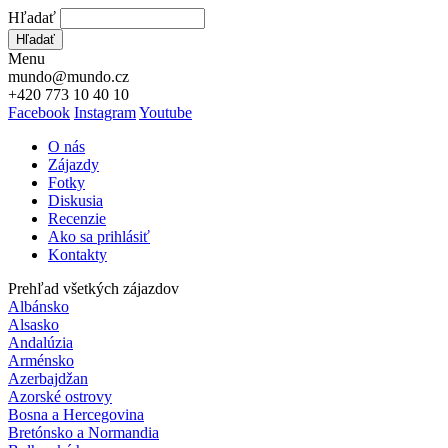
Hľadať
Hľadať
Menu
mundo@mundo.cz
+420 773 10 40 10
Facebook
Instagram
Youtube
O nás
Zájazdy
Fotky
Diskusia
Recenzie
Ako sa prihlásiť
Kontakty
Prehľad všetkých zájazdov
Albánsko
Alsasko
Andalúzia
Arménsko
Azerbajdžan
Azorské ostrovy
Bosna a Hercegovina
Bretónsko a Normandia