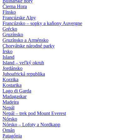
Bulharské hory
Čierna Hora
Fínsko
Francúzske Alpy
Francúzsko – sopky a kaňony Auvergne
Grécko
Gruzínsko
Gruzínsko a Arménsko
Chorvátske národné parky
Írsko
Island
Island – veľký okruh
Jordánsko
Juhoafrická republika
Korzika
Kostarika
Lago di Garda
Madagaskar
Madeira
Nepál
Nepál – trek pod Mount Everest
Nórsko
Nórsko – Lofoty a Nordkapp
Omán
Patagónia