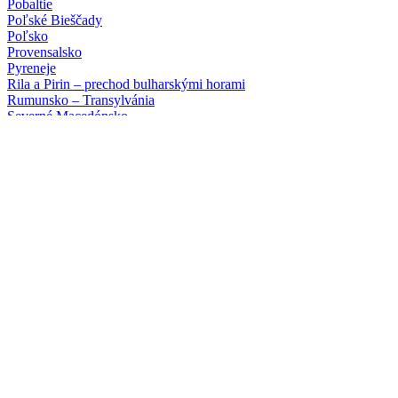
Pobaltie
Poľské Bieščady
Poľsko
Provensalsko
Pyreneje
Rila a Pirin – prechod bulharskými horami
Rumunsko – Transylvánia
Severné Macedónsko
Slovinsko – turistika alebo ferraty
Srí Lanka
Škótsko a ostrov Skye
Škótsko letecky
Švajčiarsko
Talianske Dolomity – turistika alebo ferraty
Tanzánia (safari a Zanzibar)
Tenerife
Toskánsko
Tour du Mont Blanc
Vietnam
Poznávacie zájazdy
a turistika
Albánsko
Alsasko
Bosna a Hercegovina
Bretónsko a Normandia
Bulharské hory