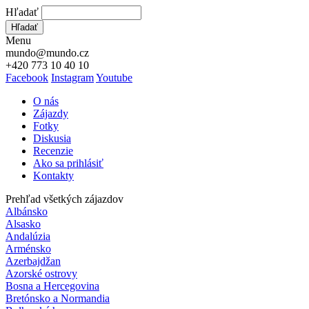
Hľadať
Hľadať
Menu
mundo@mundo.cz
+420 773 10 40 10
Facebook
Instagram
Youtube
O nás
Zájazdy
Fotky
Diskusia
Recenzie
Ako sa prihlásiť
Kontakty
Prehľad všetkých zájazdov
Albánsko
Alsasko
Andalúzia
Arménsko
Azerbajdžan
Azorské ostrovy
Bosna a Hercegovina
Bretónsko a Normandia