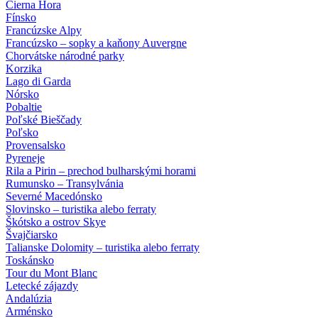
Čierna Hora
Fínsko
Francúzske Alpy
Francúzsko – sopky a kaňony Auvergne
Chorvátske národné parky
Korzika
Lago di Garda
Nórsko
Pobaltie
Poľské Bieščady
Poľsko
Provensalsko
Pyreneje
Rila a Pirin – prechod bulharskými horami
Rumunsko – Transylvánia
Severné Macedónsko
Slovinsko – turistika alebo ferraty
Škótsko a ostrov Skye
Švajčiarsko
Talianske Dolomity – turistika alebo ferraty
Toskánsko
Tour du Mont Blanc
Letecké zájazdy
Andalúzia
Arménsko