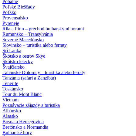
Pobaltie
Poľské Bieščady
Poľsko
Provensalsko
Pyreneje
Rila a Pirin – prechod bulharskými horami
Rumunsko – Transylvánia
Severné Macedónsko
Slovinsko – turistika alebo ferraty
Srí Lanka
Škótsko a ostrov Skye
Škótsko letecky
Švajčiarsko
Talianske Dolomity – turistika alebo ferraty
Tanzánia (safari a Zanzibar)
Tenerife
Toskánsko
Tour du Mont Blanc
Vietnam
Poznávacie zájazdy
a turistika
Albánsko
Alsasko
Bosna a Hercegovina
Bretónsko a Normandia
Bulharské hory