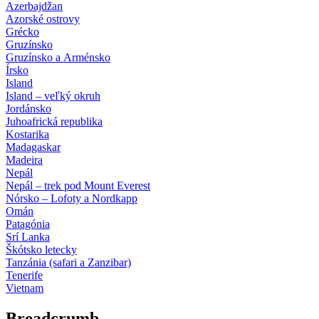
Azerbajdžan
Azorské ostrovy
Grécko
Gruzínsko
Gruzínsko a Arménsko
Írsko
Island
Island – veľký okruh
Jordánsko
Juhoafrická republika
Kostarika
Madagaskar
Madeira
Nepál
Nepál – trek pod Mount Everest
Nórsko – Lofoty a Nordkapp
Omán
Patagónia
Srí Lanka
Škótsko letecky
Tanzánia (safari a Zanzibar)
Tenerife
Vietnam
Breadcrumb