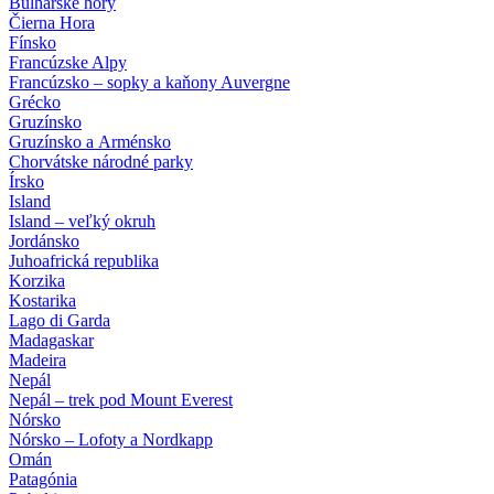
Bulharské hory
Čierna Hora
Fínsko
Francúzske Alpy
Francúzsko – sopky a kaňony Auvergne
Grécko
Gruzínsko
Gruzínsko a Arménsko
Chorvátske národné parky
Írsko
Island
Island – veľký okruh
Jordánsko
Juhoafrická republika
Korzika
Kostarika
Lago di Garda
Madagaskar
Madeira
Nepál
Nepál – trek pod Mount Everest
Nórsko
Nórsko – Lofoty a Nordkapp
Omán
Patagónia