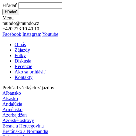
Hľadať
Hľadať
Menu
mundo@mundo.cz
+420 773 10 40 10
Facebook
Instagram
Youtube
O nás
Zájazdy
Fotky
Diskusia
Recenzie
Ako sa prihlásiť
Kontakty
Prehľad všetkých zájazdov
Albánsko
Alsasko
Andalúzia
Arménsko
Azerbajdžan
Azorské ostrovy
Bosna a Hercegovina
Bretónsko a Normandia