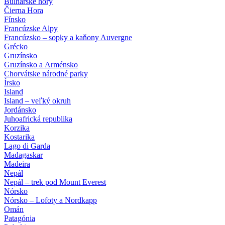
Bulharské hory
Čierna Hora
Fínsko
Francúzske Alpy
Francúzsko – sopky a kaňony Auvergne
Grécko
Gruzínsko
Gruzínsko a Arménsko
Chorvátske národné parky
Írsko
Island
Island – veľký okruh
Jordánsko
Juhoafrická republika
Korzika
Kostarika
Lago di Garda
Madagaskar
Madeira
Nepál
Nepál – trek pod Mount Everest
Nórsko
Nórsko – Lofoty a Nordkapp
Omán
Patagónia