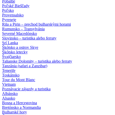
Pobaltie
Poľské Bieščady
Poľsko
Provensalsko
Pyreneje
Rila a Pirin – prechod bulharskými horami
Rumunsko – Transylvánia
Severné Macedónsko
Slovinsko – turistika alebo ferraty
Srí Lanka
Škótsko a ostrov Skye
Škótsko letecky
Švajčiarsko
Talianske Dolomity – turistika alebo ferraty
Tanzánia (safari a Zanzibar)
Tenerife
Toskánsko
Tour du Mont Blanc
Vietnam
Poznávacie zájazdy
a turistika
Albánsko
Alsasko
Bosna a Hercegovina
Bretónsko a Normandia
Bulharské hory