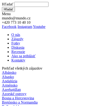
Hľadať
Hľadať
Menu
mundo@mundo.cz
+420 773 10 40 10
Facebook
Instagram
Youtube
O nás
Zájazdy
Fotky
Diskusia
Recenzie
Ako sa prihlásiť
Kontakty
Prehľad všetkých zájazdov
Albánsko
Alsasko
Andalúzia
Arménsko
Azerbajdžan
Azorské ostrovy
Bosna a Hercegovina
Bretónsko a Normandia