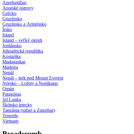
Azerbajdžan
Azorské ostrovy
Grécko
Gruzínsko
Gruzínsko a Arménsko
Írsko
Island
Island – veľký okruh
Jordánsko
Juhoafrická republika
Kostarika
Madagaskar
Madeira
Nepál
Nepál – trek pod Mount Everest
Nórsko – Lofoty a Nordkapp
Omán
Patagónia
Srí Lanka
Škótsko letecky
Tanzánia (safari a Zanzibar)
Tenerife
Vietnam
Breadcrumb