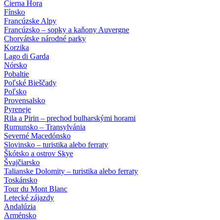
Čierna Hora
Fínsko
Francúzske Alpy
Francúzsko – sopky a kaňony Auvergne
Chorvátske národné parky
Korzika
Lago di Garda
Nórsko
Pobaltie
Poľské Bieščady
Poľsko
Provensalsko
Pyreneje
Rila a Pirin – prechod bulharskými horami
Rumunsko – Transylvánia
Severné Macedónsko
Slovinsko – turistika alebo ferraty
Škótsko a ostrov Skye
Švajčiarsko
Talianske Dolomity – turistika alebo ferraty
Toskánsko
Tour du Mont Blanc
Letecké zájazdy
Andalúzia
Arménsko