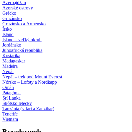
Azerbajdžan
Azorské ostrovy
Grécko
Gruzínsko
Gruzínsko a Arménsko
Írsko
Island
Island – veľký okruh
Jordánsko
Juhoafrická republika
Kostarika
Madagaskar
Madeira
Nepál
Nepál – trek pod Mount Everest
Nórsko – Lofoty a Nordkapp
Omán
Patagónia
Srí Lanka
Škótsko letecky
Tanzánia (safari a Zanzibar)
Tenerife
Vietnam
Breadcrumb