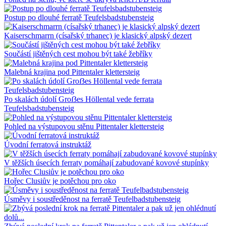
Postup po dlouhé ferratě Teufelsbadstubensteig
Kaiserschmarrn (císařský trhanec) je klasický alpský dezert
Součástí jištěných cest mohou být také žebříky
Malebná krajina pod Pittentaler klettersteig
Po skalách údolí Groẞes Höllental vede ferrata
Teufelsbadstubensteig
Pohled na výstupovou stěnu Pittentaler klettersteig
Úvodní ferratová instruktáž
V těžších úsecích ferraty pomáhají zabudované kovové stupínky
Hořec Clusiův je potěchou pro oko
Úsměvy i soustředěnost na ferratě Teufelbadstubensteig