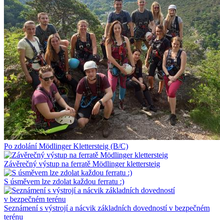
Po zdolání Mödlinger Klettersteig (B/C)
Závěrečný výstup na ferratě Mödlinger klettersteig
S úsměvem lze zdolat každou ferratu :)
Seznámení s výstrojí a nácvik základních dovedností v bezpečném
terénu