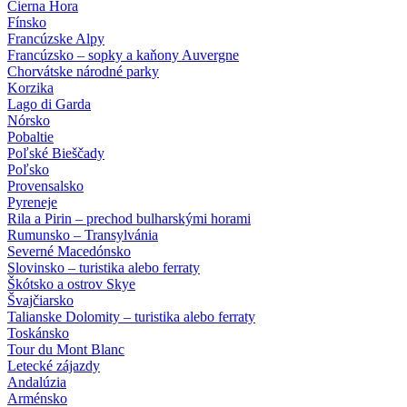
Čierna Hora
Fínsko
Francúzske Alpy
Francúzsko – sopky a kaňony Auvergne
Chorvátske národné parky
Korzika
Lago di Garda
Nórsko
Pobaltie
Poľské Bieščady
Poľsko
Provensalsko
Pyreneje
Rila a Pirin – prechod bulharskými horami
Rumunsko – Transylvánia
Severné Macedónsko
Slovinsko – turistika alebo ferraty
Škótsko a ostrov Skye
Švajčiarsko
Talianske Dolomity – turistika alebo ferraty
Toskánsko
Tour du Mont Blanc
Letecké zájazdy
Andalúzia
Arménsko