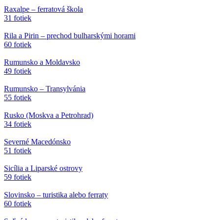
Raxalpe – ferratová škola
31 fotiek
Rila a Pirin – prechod bulharskými horami
60 fotiek
Rumunsko a Moldavsko
49 fotiek
Rumunsko – Transylvánia
55 fotiek
Rusko (Moskva a Petrohrad)
34 fotiek
Severné Macedónsko
51 fotiek
Sicília a Liparské ostrovy
59 fotiek
Slovinsko – turistika alebo ferraty
60 fotiek