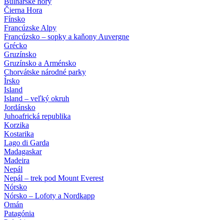
Bulharské hory
Čierna Hora
Fínsko
Francúzske Alpy
Francúzsko – sopky a kaňony Auvergne
Grécko
Gruzínsko
Gruzínsko a Arménsko
Chorvátske národné parky
Írsko
Island
Island – veľký okruh
Jordánsko
Juhoafrická republika
Korzika
Kostarika
Lago di Garda
Madagaskar
Madeira
Nepál
Nepál – trek pod Mount Everest
Nórsko
Nórsko – Lofoty a Nordkapp
Omán
Patagónia