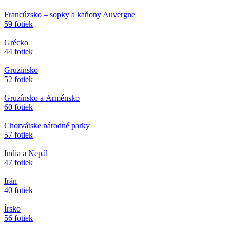
Francúzsko – sopky a kaňony Auvergne
59 fotiek
Grécko
44 fotiek
Gruzínsko
52 fotiek
Gruzínsko a Arménsko
60 fotiek
Chorvátske národné parky
57 fotiek
India a Nepál
47 fotiek
Irán
40 fotiek
Írsko
56 fotiek