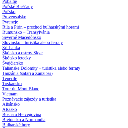
Pobaltie
Poľské Bieščady
Poľsko
Provensalsko
Pyreneje
Rila a Pirin – prechod bulharskými horami
Rumunsko – Transylvánia
Severné Macedónsko
Slovinsko – turistika alebo ferraty
Srí Lanka
Škótsko a ostrov Skye
Škótsko letecky
Švajčiarsko
Talianske Dolomity – turistika alebo ferraty
Tanzánia (safari a Zanzibar)
Tenerife
Toskánsko
Tour du Mont Blanc
Vietnam
Poznávacie zájazdy
a turistika
Albánsko
Alsasko
Bosna a Hercegovina
Bretónsko a Normandia
Bulharské hory