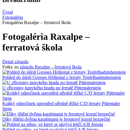
Úvod
Fotogaléria
Fotogaléria Raxalpe – ferratová škola
Fotogaléria Raxalpe –
ferratová škola
Detail zájazdu
Fotky zo
zájazdu Raxalpe – ferratová škola
Pohled do údolí Grosses Höllental z ferraty Teufelbadstubensteig
U zříceniny tureckého hradu po ferratě Pittentalersteig
Krátký odpočinek uprostřed středně těžké C/D ferraty Pittentaler
Steig
Díky jištění dvěma karabinami je ferratové lezení bezpečné
Pohled na stěnu, ve které se ukrývá lehčí A/B ferrata