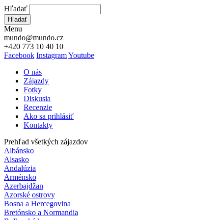
Hľadať
Hľadať
Menu
mundo@mundo.cz
+420 773 10 40 10
Facebook
Instagram
Youtube
O nás
Zájazdy
Fotky
Diskusia
Recenzie
Ako sa prihlásiť
Kontakty
Prehľad všetkých zájazdov
Albánsko
Alsasko
Andalúzia
Arménsko
Azerbajdžan
Azorské ostrovy
Bosna a Hercegovina
Bretónsko a Normandia