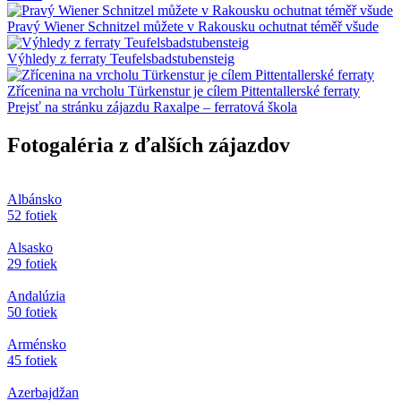
Pravý Wiener Schnitzel můžete v Rakousku ochutnat téměř všude
Výhledy z ferraty Teufelsbadstubensteig
Zřícenina na vrcholu Türkenstur je cílem Pittentallerské ferraty
Prejsť na stránku zájazdu Raxalpe – ferratová škola
Fotogaléria z ďalších zájazdov
Albánsko
52 fotiek
Alsasko
29 fotiek
Andalúzia
50 fotiek
Arménsko
45 fotiek
Azerbajdžan