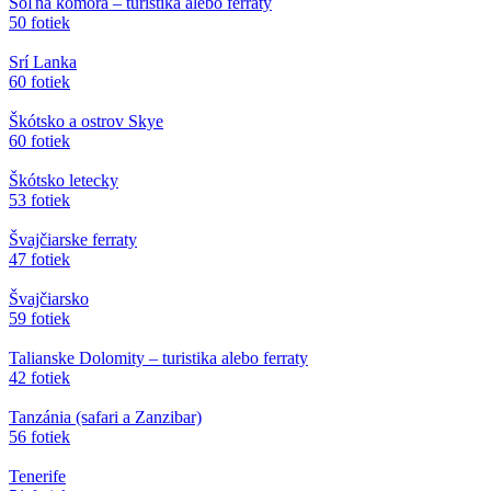
Soľná komora – turistika alebo ferraty
50 fotiek
Srí Lanka
60 fotiek
Škótsko a ostrov Skye
60 fotiek
Škótsko letecky
53 fotiek
Švajčiarske ferraty
47 fotiek
Švajčiarsko
59 fotiek
Talianske Dolomity – turistika alebo ferraty
42 fotiek
Tanzánia (safari a Zanzibar)
56 fotiek
Tenerife