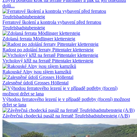
Zbývá poslední krok na ferratě Pittentaler a pak už jen ohlédnutí
dolů...
Ferratové školení a kontrola vybavení před ferratou
Teufelsbadstubensteig
Zdolaná ferrata Mödlinger klettersteig
Radost po zdolání ferraty Pittentaler klettersteig
Vrcholový kříž na ferratě Pittentaler klettersteig
Rakouské Alpy jsou rájem kamzíků
Zalesněné údolí Grosses Höllental
Výhodou ferratového lezení je v případě potřeby (focení) možnost
držet se lana
Závěrečná chodecká pasáž na ferratě Teufelsbadstubensteig (A/B)