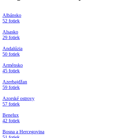
Albánsko
52 fotiek
Alsasko
29 fotiek
Andalúzia
50 fotiek
Arménsko
45 fotiek
Azerbajdžan
59 fotiek
Azorské ostrovy
57 fotiek
Benelux
42 fotiek
Bosna a Hercegovina
51 fotiek