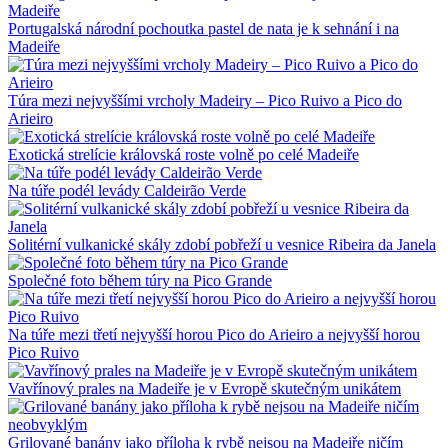
Portugalská národní pochoutka pastel de nata je k sehnání i na
Madeiře
Túra mezi nejvyššími vrcholy Madeiry – Pico Ruivo a Pico do
Arieiro
Exotická strelície královská roste volně po celé Madeiře
Na túře podél levády Caldeirão Verde
Solitérní vulkanické skály zdobí pobřeží u vesnice Ribeira da Janela
Společné foto během túry na Pico Grande
Na túře mezi třetí nejvyšší horou Pico do Arieiro a nejvyšší horou
Pico Ruivo
Vavřínový prales na Madeiře je v Evropě skutečným unikátem
Grilované banány jako příloha k rybě nejsou na Madeiře ničím