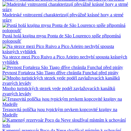
Madeirské vnitrozemí charakterizují převážně krásné hory a strmé
srázy
Pustá holá krajina mysu Ponta de São Lourenço spíše připomíná
polopoušť
Na stezce mezi Pico Ruivo a Pico Arieiro nechybí spousta krásných
vyhlídek
Pevnost Fortaleza São Tiago dříve chránila Funchal před piráty
Mnoho turistických stezek vede podél zavlažovacích kanálků
zvaných levády
Terasovitá políčka jsou typickým prvkem kopcovité krajiny na
Madeiře
Kamenný rezervoár Poço da Neve sloužíval místním k uchování