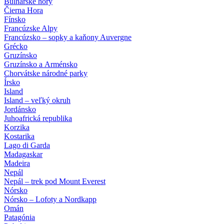
Bulharské hory
Čierna Hora
Fínsko
Francúzske Alpy
Francúzsko – sopky a kaňony Auvergne
Grécko
Gruzínsko
Gruzínsko a Arménsko
Chorvátske národné parky
Írsko
Island
Island – veľký okruh
Jordánsko
Juhoafrická republika
Korzika
Kostarika
Lago di Garda
Madagaskar
Madeira
Nepál
Nepál – trek pod Mount Everest
Nórsko
Nórsko – Lofoty a Nordkapp
Omán
Patagónia