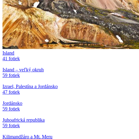
Island
41 fotiek
Island – veľký okruh
59 fotiek
Izrael, Palestína a Jordánsko
47 fotiek
Jordánsko
59 fotiek
Juhoafrická republika
59 fotiek
Kilimandžáro a Mt. Meru