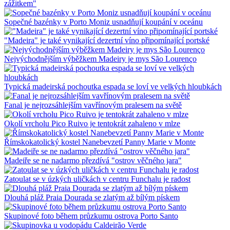
zážitkem"
Sopečné bazénky v Porto Moniz usnadňují koupání v oceánu
"Madeira" je také vynikající dezertní víno připomínající portské
Nejvýchodnějším výběžkem Madeiry je mys São Lourenço
Typická madeirská pochoutka espada se loví ve velkých hloubkách
Fanal je nejrozsáhlejším vavřínovým pralesem na světě
Okolí vrcholu Pico Ruivo je tentokrát zahaleno v mlze
Římskokatolický kostel Nanebevzetí Panny Marie v Monte
Madeiře se ne nadarmo přezdívá "ostrov věčného jara"
Zatoulat se v úzkých uličkách v centru Funchalu je radost
Dlouhá pláž Praia Dourada se zlatým až bílým pískem
Skupinové foto během průzkumu ostrova Porto Santo