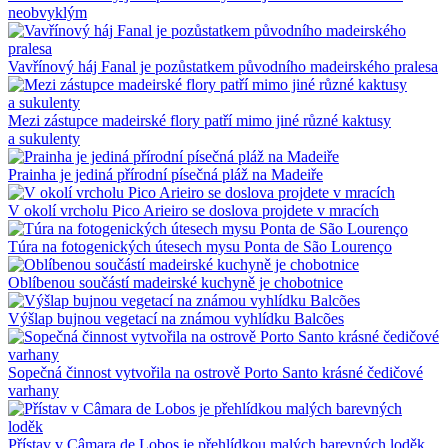
neobvyklým
Vavřínový háj Fanal je pozůstatkem původního madeirského pralesa
Mezi zástupce madeirské flory patří mimo jiné různé kaktusy
a sukulenty
Prainha je jediná přírodní písečná pláž na Madeiře
V okolí vrcholu Pico Arieiro se doslova projdete v mracích
Túra na fotogenických útesech mysu Ponta de São Lourenço
Oblíbenou součástí madeirské kuchyně je chobotnice
Výšlap bujnou vegetací na známou vyhlídku Balcões
Sopečná činnost vytvořila na ostrově Porto Santo krásné čedičové
varhany
Přístav v Câmara de Lobos je přehlídkou malých barevných loděk