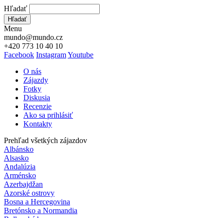
Hľadať
Hľadať
Menu
mundo@mundo.cz
+420 773 10 40 10
Facebook
Instagram
Youtube
O nás
Zájazdy
Fotky
Diskusia
Recenzie
Ako sa prihlásiť
Kontakty
Prehľad všetkých zájazdov
Albánsko
Alsasko
Andalúzia
Arménsko
Azerbajdžan
Azorské ostrovy
Bosna a Hercegovina
Bretónsko a Normandia