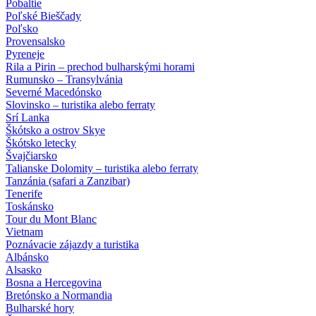
Pobaltie
Poľské Bieščady
Poľsko
Provensalsko
Pyreneje
Rila a Pirin – prechod bulharskými horami
Rumunsko – Transylvánia
Severné Macedónsko
Slovinsko – turistika alebo ferraty
Srí Lanka
Škótsko a ostrov Skye
Škótsko letecky
Švajčiarsko
Talianske Dolomity – turistika alebo ferraty
Tanzánia (safari a Zanzibar)
Tenerife
Toskánsko
Tour du Mont Blanc
Vietnam
Poznávacie zájazdy
a turistika
Albánsko
Alsasko
Bosna a Hercegovina
Bretónsko a Normandia
Bulharské hory