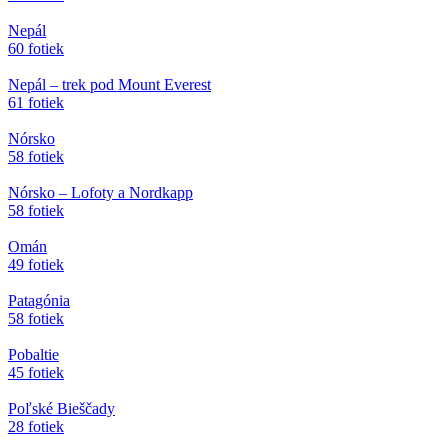
Nepál
60 fotiek
Nepál – trek pod Mount Everest
61 fotiek
Nórsko
58 fotiek
Nórsko – Lofoty a Nordkapp
58 fotiek
Omán
49 fotiek
Patagónia
58 fotiek
Pobaltie
45 fotiek
Poľské Bieščady
28 fotiek