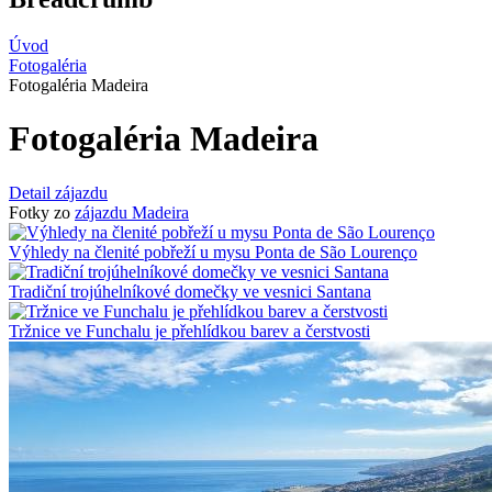
Úvod
Fotogaléria
Fotogaléria Madeira
Fotogaléria Madeira
Detail zájazdu
Fotky zo
zájazdu Madeira
Výhledy na členité pobřeží u mysu Ponta de São Lourenço
Tradiční trojúhelníkové domečky ve vesnici Santana
Tržnice ve Funchalu je přehlídkou barev a čerstvosti