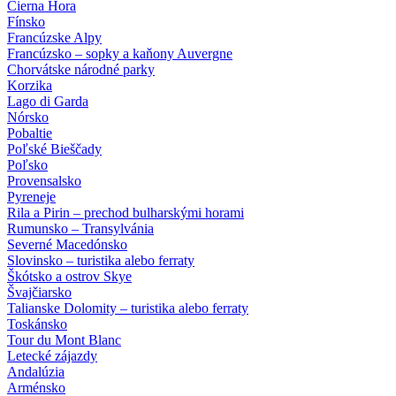
Čierna Hora
Fínsko
Francúzske Alpy
Francúzsko – sopky a kaňony Auvergne
Chorvátske národné parky
Korzika
Lago di Garda
Nórsko
Pobaltie
Poľské Bieščady
Poľsko
Provensalsko
Pyreneje
Rila a Pirin – prechod bulharskými horami
Rumunsko – Transylvánia
Severné Macedónsko
Slovinsko – turistika alebo ferraty
Škótsko a ostrov Skye
Švajčiarsko
Talianske Dolomity – turistika alebo ferraty
Toskánsko
Tour du Mont Blanc
Letecké zájazdy
Andalúzia
Arménsko