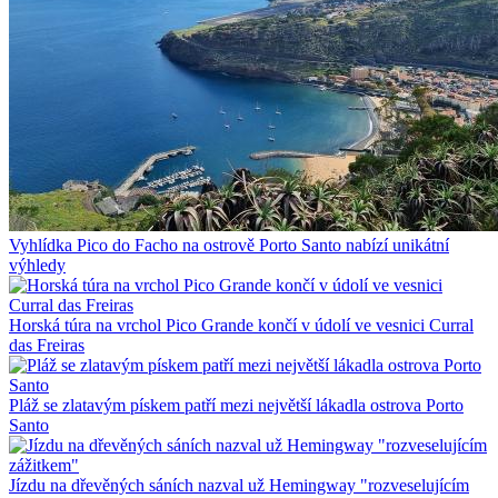
Vyhlídka Pico do Facho na ostrově Porto Santo nabízí unikátní
výhledy
Horská túra na vrchol Pico Grande končí v údolí ve vesnici Curral
das Freiras
Pláž se zlatavým pískem patří mezi největší lákadla ostrova Porto
Santo
Jízdu na dřevěných sáních nazval už Hemingway "rozveselujícím