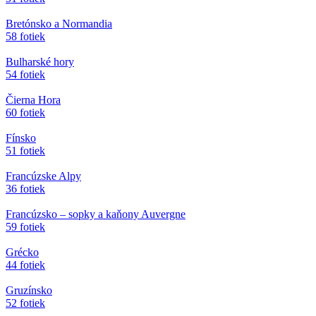
Bretónsko a Normandia
58 fotiek
Bulharské hory
54 fotiek
Čierna Hora
60 fotiek
Fínsko
51 fotiek
Francúzske Alpy
36 fotiek
Francúzsko – sopky a kaňony Auvergne
59 fotiek
Grécko
44 fotiek
Gruzínsko
52 fotiek