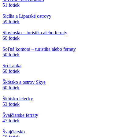
51 fotiek
Sicília a Liparské ostrovy
59 fotiek
Slovinsko – turistika alebo ferraty
60 fotiek
Soľná komora – turistika alebo ferraty
50 fotiek
Srí Lanka
60 fotiek
Škótsko a ostrov Skye
60 fotiek
Škótsko letecky
53 fotiek
Švajčiarske ferraty
47 fotiek
Švajčiarsko