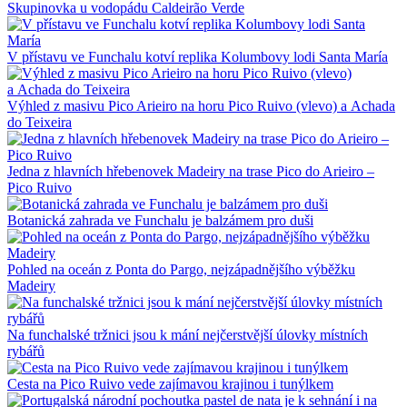
Skupinovka u vodopádu Caldeirão Verde
V přístavu ve Funchalu kotví replika Kolumbovy lodi Santa María
Výhled z masivu Pico Arieiro na horu Pico Ruivo (vlevo) a Achada
do Teixeira
Jedna z hlavních hřebenovek Madeiry na trase Pico do Arieiro –
Pico Ruivo
Botanická zahrada ve Funchalu je balzámem pro duši
Pohled na oceán z Ponta do Pargo, nejzápadnějšího výběžku
Madeiry
Na funchalské tržnici jsou k mání nejčerstvější úlovky místních
rybářů
Cesta na Pico Ruivo vede zajímavou krajinou i tunýlkem