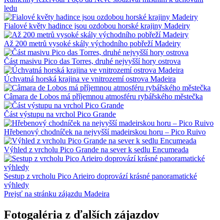
ledu
Fialové květy hadince jsou ozdobou horské krajiny Madeiry
Až 200 metrů vysoké skály východního pobřeží Madeiry
Část masivu Pico das Torres, druhé nejvyšší hory ostrova
Úchvatná horská krajina ve vnitrozemí ostrova Madeira
Câmara de Lobos má příjemnou atmosféru rybářského městečka
Část výstupu na vrchol Pico Grande
Hřebenový chodníček na nejvyšší madeirskou horu – Pico Ruivo
Výhled z vrcholu Pico Grande na sever k sedlu Encumeada
Sestup z vrcholu Pico Arieiro doprovází krásné panoramatické
výhledy
Prejsť na stránku zájazdu Madeira
Fotogaléria z ďalších zájazdov