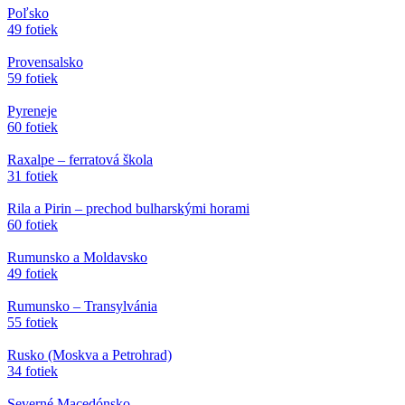
Poľsko
49 fotiek
Provensalsko
59 fotiek
Pyreneje
60 fotiek
Raxalpe – ferratová škola
31 fotiek
Rila a Pirin – prechod bulharskými horami
60 fotiek
Rumunsko a Moldavsko
49 fotiek
Rumunsko – Transylvánia
55 fotiek
Rusko (Moskva a Petrohrad)
34 fotiek
Severné Macedónsko