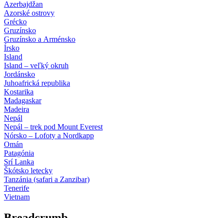
Azerbajdžan
Azorské ostrovy
Grécko
Gruzínsko
Gruzínsko a Arménsko
Írsko
Island
Island – veľký okruh
Jordánsko
Juhoafrická republika
Kostarika
Madagaskar
Madeira
Nepál
Nepál – trek pod Mount Everest
Nórsko – Lofoty a Nordkapp
Omán
Patagónia
Srí Lanka
Škótsko letecky
Tanzánia (safari a Zanzibar)
Tenerife
Vietnam
Breadcrumb