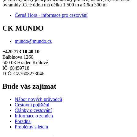
pyramidy. Celé údolí má délku 1 500 m a šířku 300 m.
Černá Hora - informace pro cestování
CK MUNDO
mundo@mundo.cz
+420 773 10 40 10
Balbínova 1260,
500 03 Hradec Králové
IČ: 68459718
DIČ: CZ7608273046
Bude vás zajímat
Nábor nových průvodců
Cestovní pojištění
Články o cestování
Informace o zemích
Poradna
Problémy s letem