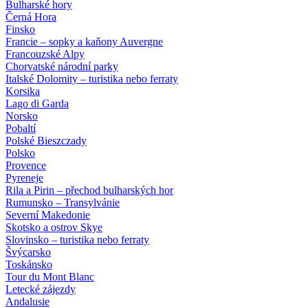
Bulharské hory
Černá Hora
Finsko
Francie – sopky a kaňony Auvergne
Francouzské Alpy
Chorvatské národní parky
Italské Dolomity – turistika nebo ferraty
Korsika
Lago di Garda
Norsko
Pobaltí
Polské Bieszczady
Polsko
Provence
Pyreneje
Rila a Pirin – přechod bulharských hor
Rumunsko – Transylvánie
Severní Makedonie
Skotsko a ostrov Skye
Slovinsko – turistika nebo ferraty
Švýcarsko
Toskánsko
Tour du Mont Blanc
Letecké zájezdy
Andalusie