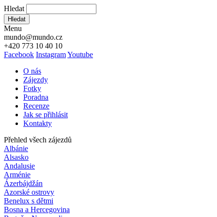
Hledat
Hledat
Menu
mundo@mundo.cz
+420 773 10 40 10
Facebook
Instagram
Youtube
O nás
Zájezdy
Fotky
Poradna
Recenze
Jak se přihlásit
Kontakty
Přehled všech zájezdů
Albánie
Alsasko
Andalusie
Arménie
Ázerbájdžán
Azorské ostrovy
Benelux s dětmi
Bosna a Hercegovina