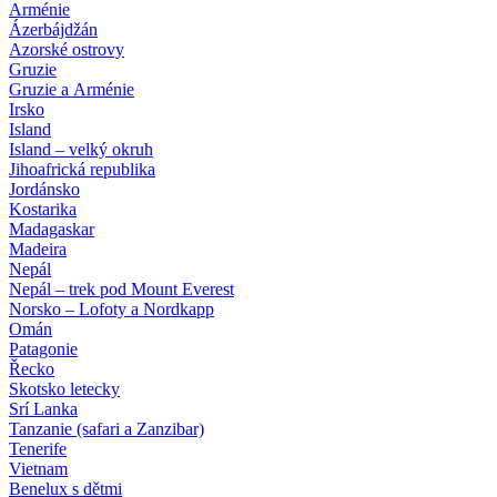
Arménie
Ázerbájdžán
Azorské ostrovy
Gruzie
Gruzie a Arménie
Irsko
Island
Island – velký okruh
Jihoafrická republika
Jordánsko
Kostarika
Madagaskar
Madeira
Nepál
Nepál – trek pod Mount Everest
Norsko – Lofoty a Nordkapp
Omán
Patagonie
Řecko
Skotsko letecky
Srí Lanka
Tanzanie (safari a Zanzibar)
Tenerife
Vietnam
Benelux s dětmi