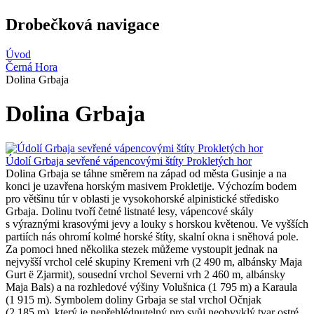
Drobečková navigace
Úvod
Černá Hora
Dolina Grbaja
Dolina Grbaja
Údolí Grbaja sevřené vápencovými štíty Prokletých hor
Dolina Grbaja se táhne směrem na západ od města Gusinje a na
konci je uzavřena horským masivem Prokletije. Výchozím bodem
pro většinu túr v oblasti je vysokohorské alpinistické středisko
Grbaja. Dolinu tvoří četné listnaté lesy, vápencové skály
s výraznými krasovými jevy a louky s horskou květenou. Ve vyšších
partiích nás ohromí kolmé horské štíty, skalní okna i sněhová pole.
Za pomoci hned několika stezek můžeme vystoupit jednak na
nejvyšší vrchol celé skupiny Kremeni vrh (2 490 m, albánsky Maja
Gurt ë Zjarmit), sousední vrchol Severni vrh 2 460 m, albánsky
Maja Bals) a na rozhledové výšiny Volušnica (1 795 m) a Karaula
(1 915 m). Symbolem doliny Grbaja se stal vrchol Očnjak
(2 185 m), který je nepřehlédnutelný pro svůj neobvyklý tvar ostré