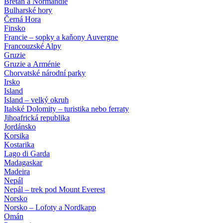
Bretaň a Normandie
Bulharské hory
Černá Hora
Finsko
Francie – sopky a kaňony Auvergne
Francouzské Alpy
Gruzie
Gruzie a Arménie
Chorvatské národní parky
Irsko
Island
Island – velký okruh
Italské Dolomity – turistika nebo ferraty
Jihoafrická republika
Jordánsko
Korsika
Kostarika
Lago di Garda
Madagaskar
Madeira
Nepál
Nepál – trek pod Mount Everest
Norsko
Norsko – Lofoty a Nordkapp
Omán