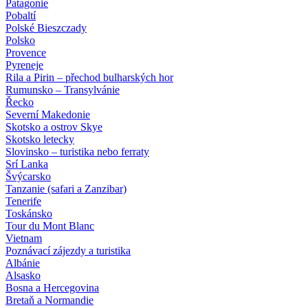
Patagonie
Pobaltí
Polské Bieszczady
Polsko
Provence
Pyreneje
Rila a Pirin – přechod bulharských hor
Rumunsko – Transylvánie
Řecko
Severní Makedonie
Skotsko a ostrov Skye
Skotsko letecky
Slovinsko – turistika nebo ferraty
Srí Lanka
Švýcarsko
Tanzanie (safari a Zanzibar)
Tenerife
Toskánsko
Tour du Mont Blanc
Vietnam
Poznávací zájezdy
a turistika
Albánie
Alsasko
Bosna a Hercegovina
Bretaň a Normandie