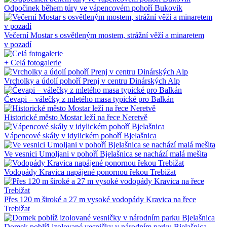
Odpočinek během túry ve vápencovém pohoří Bukovik
Večerní Mostar s osvětleným mostem, strážní věží a minaretem
v pozadí
+ Celá fotogalerie
Vrcholky a údolí pohoří Prenj v centru Dinárských Alp
Ćevapi – válečky z mletého masa typické pro Balkán
Historické město Mostar leží na řece Neretvě
Vápencové skály v idylickém pohoří Bjelašnica
Ve vesnici Umoljani v pohoří Bjelašnica se nachází malá mešita
Vodopády Kravica napájené ponornou řekou Trebižat
Přes 120 m široké a 27 m vysoké vodopády Kravica na řece
Trebižat
Domek poblíž izolované vesničky v národním parku Bjelašnica