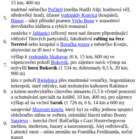
15 km
,
400 m
)
malebné městečko
Počitelj
(mešita Hadži Aliji, hodinová věž,
středověký hrad), úžasné
vodopády Kravica
(koupání),
5.
Blagaj
– silný přírodní pramen
Vrelo Bune
v sousedství
dervišského kláštera a rybích restaurací
zastávka v
Jablanici
(zřícený most nad útesem připomínající
vítězství Titových partyzánů), fakultativní
rafting na řece
6.
Neretvě
nebo koupání u
Boračka jezera
a městečko Konjic,
ubytování na tři noci v Sarajevu
výšlap k
vodopádu Skakavac
(
6 h
,
15 km
,
600 m
) ve
vápencovém pohoří
Bukovik
, pro zájemce navíc výstup na
7.
nejvyšší
horu Bukovik
(1 534 m, dohromady
8,5 h
,
20 km
,
900 m
)
túra v pohoří
Bjelašnica
přes muslimské vesničky, bogomilskou
nekropoli, staré mlýnky, nad mohutným kaňonem Rakitnice
8.
a kolem neobvyklého cínového minaretu
(
5,5 h
včetně posezení
a ochutnávání specialit na kolibě,
10 km
,
400 m
), pro zájemce
výšlap až na vrchol
Saruk
(1 726 m,
6 h
,
14 km
a
600 m
)
sarajevské
Muzeum tunelu
, který byl za války jedinou spojnicí
obleženého města se světem, orientální hlavní město Bosny
Sarajevo
– turecká čtvrť Baščaršija s Gazi Husrevbegovou
9.
mešitou, medresou, bazary a karavanseráji, Alej ostřelovačů,
Latinský most – místo atentátu na Františka Ferdinanda, noční
tranzit