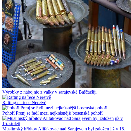
Výrobky z nábojnic z války v sarajevské Baščaršiji
Rafting na řece Neretvě
Pohoří Prenj se řadí mezi nejkrásnější bosenská pohoří
Muslimský hřbitov Alifakovac nad Sarajevem byl založen již v 15.