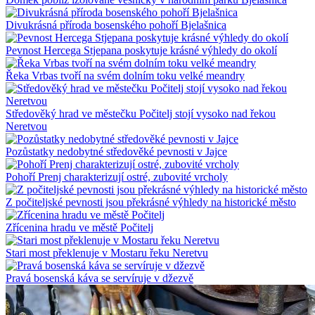
Divukrásná příroda bosenského pohoří Bjelašnica
Pevnost Hercega Stjepana poskytuje krásné výhledy do okolí
Řeka Vrbas tvoří na svém dolním toku velké meandry
Středověký hrad ve městečku Počitelj stojí vysoko nad řekou
Neretvou
Pozůstatky nedobytné středověké pevnosti v Jajce
Pohoří Prenj charakterizují ostré, zubovité vrcholy
Z počiteljské pevnosti jsou překrásné výhledy na historické město
Zřícenina hradu ve městě Počitelj
Stari most překlenuje v Mostaru řeku Neretvu
Pravá bosenská káva se servíruje v džezvě