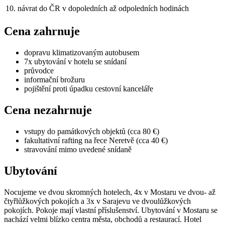
10.
návrat do ČR v dopoledních až odpoledních hodinách
Cena zahrnuje
dopravu klimatizovaným autobusem
7x ubytování v hotelu se snídaní
průvodce
informační brožuru
pojištění proti úpadku cestovní kanceláře
Cena nezahrnuje
vstupy do památkových objektů (cca 80 €)
fakultativní rafting na řece Neretvě (cca 40 €)
stravování mimo uvedené snídaně
Ubytování
Nocujeme ve dvou skromných hotelech, 4x v Mostaru ve dvou- až
čtyřlůžkových pokojích a 3x v Sarajevu ve dvoulůžkových
pokojích. Pokoje mají vlastní příslušenství. Ubytování v Mostaru se
nachází velmi blízko centra města, obchodů a restaurací. Hotel