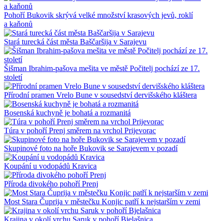
Pohoří Bukovik skrývá velké množství krasových jevů, roklí
a kaňonů
Stará turecká část města Baščaršija v Sarajevu
Šišman Ibrahim-pašova mešita ve městě Počitelj pochází ze 17.
století
Přírodní pramen Vrelo Bune v sousedství dervišského kláštera
Bosenská kuchyně je bohatá a rozmanitá
Túra v pohoří Prenj směrem na vrchol Prijevorac
Skupinové foto na hoře Bukovik se Sarajevem v pozadí
Koupání u vodopádů Kravica
Příroda divokého pohoří Prenj
Most Stara Čuprija v městečku Konjic patří k nejstarším v zemi
Krajina v okolí vrchu Saruk v pohoří Bjelašnica