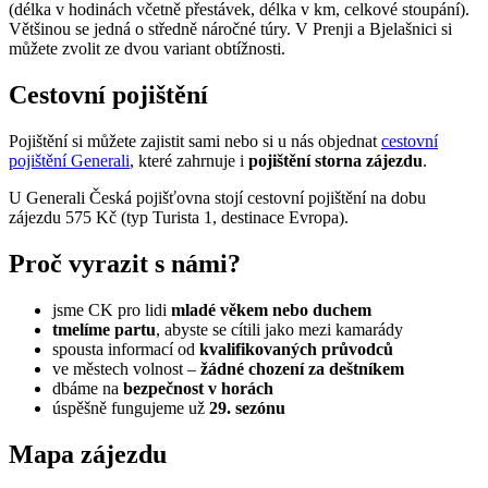
(délka v hodinách včetně přestávek, délka v km, celkové stoupání).
Většinou se jedná o středně náročné túry. V Prenji a Bjelašnici si
můžete zvolit ze dvou variant obtížnosti.
Cestovní pojištění
Pojištění si můžete zajistit sami nebo si u nás objednat
cestovní
pojištění Generali
, které zahrnuje i
pojištění storna zájezdu
.
U Generali Česká pojišťovna stojí cestovní pojištění na dobu
zájezdu 575 Kč (typ Turista 1, destinace Evropa).
Proč vyrazit s námi?
jsme CK pro lidi
mladé věkem nebo duchem
tmelíme partu
, abyste se cítili jako mezi kamarády
spousta informací od
kvalifikovaných průvodců
ve městech volnost –
žádné chození za deštníkem
dbáme na
bezpečnost v horách
úspěšně fungujeme už
29. sezónu
Mapa zájezdu