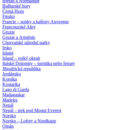
Bretaň a Normandie
Bulharské hory
Černá Hora
Finsko
Francie – sopky a kaňony Auvergne
Francouzské Alpy
Gruzie
Gruzie a Arménie
Chorvatské národní parky
Irsko
Island
Island – velký okruh
Italské Dolomity – turistika nebo ferraty
Jihoafrická republika
Jordánsko
Korsika
Kostarika
Lago di Garda
Madagaskar
Madeira
Nepál
Nepál – trek pod Mount Everest
Norsko
Norsko – Lofoty a Nordkapp
Omán