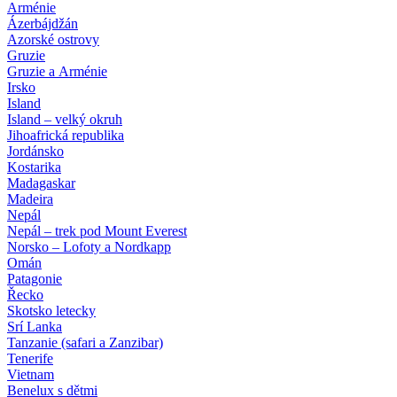
Arménie
Ázerbájdžán
Azorské ostrovy
Gruzie
Gruzie a Arménie
Irsko
Island
Island – velký okruh
Jihoafrická republika
Jordánsko
Kostarika
Madagaskar
Madeira
Nepál
Nepál – trek pod Mount Everest
Norsko – Lofoty a Nordkapp
Omán
Patagonie
Řecko
Skotsko letecky
Srí Lanka
Tanzanie (safari a Zanzibar)
Tenerife
Vietnam
Benelux s dětmi