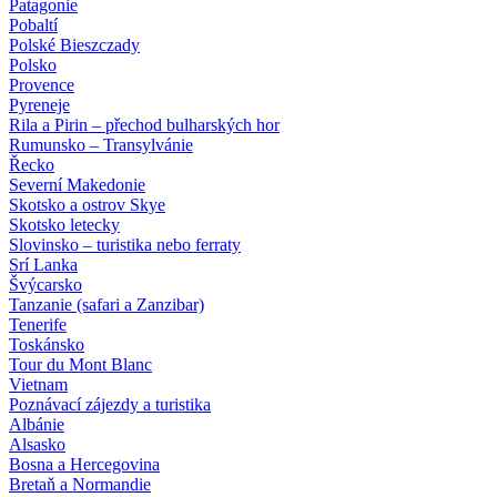
Patagonie
Pobaltí
Polské Bieszczady
Polsko
Provence
Pyreneje
Rila a Pirin – přechod bulharských hor
Rumunsko – Transylvánie
Řecko
Severní Makedonie
Skotsko a ostrov Skye
Skotsko letecky
Slovinsko – turistika nebo ferraty
Srí Lanka
Švýcarsko
Tanzanie (safari a Zanzibar)
Tenerife
Toskánsko
Tour du Mont Blanc
Vietnam
Poznávací zájezdy
a turistika
Albánie
Alsasko
Bosna a Hercegovina
Bretaň a Normandie