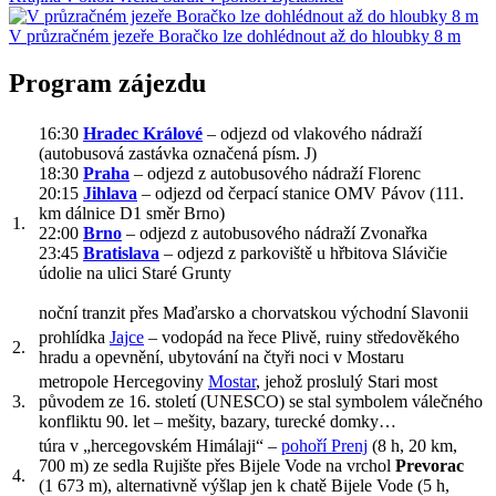
V průzračném jezeře Boračko lze dohlédnout až do hloubky 8 m
Program zájezdu
16:30
Hradec Králové
– odjezd od vlakového nádraží
(autobusová zastávka označená písm. J)
18:30
Praha
– odjezd z autobusového nádraží Florenc
20:15
Jihlava
– odjezd od čerpací stanice OMV Pávov (111.
km dálnice D1 směr Brno)
1.
22:00
Brno
– odjezd z autobusového nádraží Zvonařka
23:45
Bratislava
– odjezd z parkoviště u hřbitova Slávičie
údolie na ulici Staré Grunty
noční tranzit přes Maďarsko a chorvatskou východní Slavonii
prohlídka
Jajce
– vodopád na řece Plivě, ruiny středověkého
2.
hradu a opevnění, ubytování na čtyři noci v Mostaru
metropole Hercegoviny
Mostar
, jehož proslulý Stari most
3.
původem ze 16. století (UNESCO) se stal symbolem válečného
konfliktu 90. let – mešity, bazary, turecké domky…
túra v „hercegovském Himálaji“ –
pohoří Prenj
(
8 h
,
20 km
,
700 m
) ze sedla Rujište přes Bijele Vode na vrchol
Prevorac
4.
(1 673 m), alternativně výšlap jen k chatě Bijele Vode
(
5 h
,