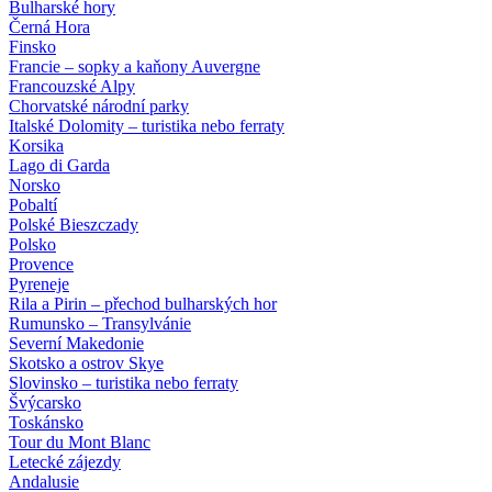
Bulharské hory
Černá Hora
Finsko
Francie – sopky a kaňony Auvergne
Francouzské Alpy
Chorvatské národní parky
Italské Dolomity – turistika nebo ferraty
Korsika
Lago di Garda
Norsko
Pobaltí
Polské Bieszczady
Polsko
Provence
Pyreneje
Rila a Pirin – přechod bulharských hor
Rumunsko – Transylvánie
Severní Makedonie
Skotsko a ostrov Skye
Slovinsko – turistika nebo ferraty
Švýcarsko
Toskánsko
Tour du Mont Blanc
Letecké zájezdy
Andalusie