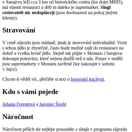
v Sarajevu leží cca 3 km od historického centra (lze dojet MHD),
má vlastní restauraci a 400 m daleko je supermarket.
Singl
cestovatelé nic nedoplácejí
(jsou doobsazeni na pokoj jinými
klienty).
Stravování
V ceně zájezdu jsou snídaně, jinak je stravování individuální. Vozit
s sebou jídlo je zbytečné, často bude možné zajít do restaurace na
dobré a vcelku levné jídlo. Stejně tak půjde v Mostaru i Sarajevu
dokoupit potraviny, které nejsou dražší než u nás. Pouze v neděli
jsou supermarkety v Mostaru zavřené (lze nakoupit v sobotu
v Jajce).
Chcete-li vědět víc, přečtěte si text o
bosenské kuchyni
.
Kdo s vámi pojede
Johana Forestová
a
Jaroslav Šnobl
Náročnost
Náročnost pěších túr nejlépe posoudíte z údajů v programu zájezdu