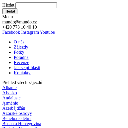
Hledat
Hledat
Menu
mundo@mundo.cz
+420 773 10 40 10
Facebook
Instagram
Youtube
O nás
Zájezdy
Fotky
Poradna
Recenze
Jak se přihlásit
Kontakty
Přehled všech zájezdů
Albánie
Alsasko
Andalusie
Arménie
Ázerbájdžán
Azorské ostrovy
Benelux s dětmi
Bosna a Hercegovina