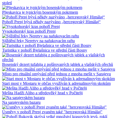
století
Pljeskavica je typickým bosenským pokrmem
Pohoří Prenj bývá někdy nazýváno „hercegovský Himálaj“
Vysokohorský kras pohoří Prenj
Sjíždění řeky Neretvy na nafukovacím raftu
Turistika v pohoří Bjelašnica ve střední části Bosny
Bosenský dezert tufahija z pošírovaných jablek a vlašských ořechů
Místo pro rituální omývání před jednou z mnoha mešit v Sarajevu
Stari most v Mostaru je občas využíván k adrenalinovým skokům
Mešita Hadži Aliho a středověký hrad v Počitelji
Na sarajevském bazaru
Úsměvy v pohoří Prenj zvaném také "hercegovská Himálaj"