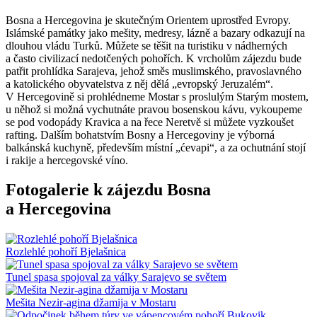
Bosna a Hercegovina je skutečným Orientem uprostřed Evropy.
Islámské památky jako mešity, medresy, lázně a bazary odkazují na
dlouhou vládu Turků. Můžete se těšit na turistiku v nádherných
a často civilizací nedotčených pohořích.
K vrcholům zájezdu bude
patřit prohlídka Sarajeva, jehož směs muslimského, pravoslavného
a katolického obyvatelstva z něj dělá „evropský Jeruzalém“.
V Hercegovině si prohlédneme Mostar s proslulým Starým mostem,
u něhož si možná vychutnáte pravou bosenskou kávu, vykoupeme
se pod vodopády Kravica a na řece Neretvě si můžete vyzkoušet
rafting. Dalším bohatstvím Bosny a Hercegoviny je výborná
balkánská kuchyně, především místní „ćevapi“, a za ochutnání stojí
i rakije a hercegovské víno.
Fotogalerie k zájezdu Bosna
a Hercegovina
Rozlehlé pohoří Bjelašnica
Tunel spasa spojoval za války Sarajevo se světem
Mešita Nezir-agina džamija v Mostaru