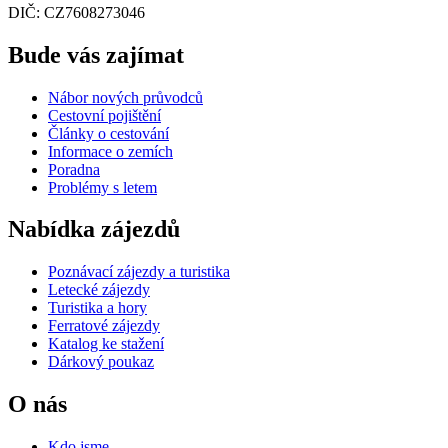
DIČ: CZ7608273046
Bude vás zajímat
Nábor nových průvodců
Cestovní pojištění
Články o cestování
Informace o zemích
Poradna
Problémy s letem
Nabídka zájezdů
Poznávací zájezdy a turistika
Letecké zájezdy
Turistika a hory
Ferratové zájezdy
Katalog ke stažení
Dárkový poukaz
O nás
Kdo jsme