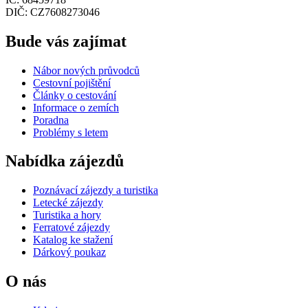
DIČ: CZ7608273046
Bude vás zajímat
Nábor nových průvodců
Cestovní pojištění
Články o cestování
Informace o zemích
Poradna
Problémy s letem
Nabídka zájezdů
Poznávací zájezdy a turistika
Letecké zájezdy
Turistika a hory
Ferratové zájezdy
Katalog ke stažení
Dárkový poukaz
O nás