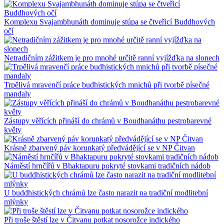
Komplexu Svajambhunáth dominuje stúpa se čtveřicí Buddhových
očí
Netradičním zážitkem je pro mnohé určitě ranní vyjížďka na slonech
Trpělivá mravenčí práce budhistických mnichů při tvorbě písečné
mandaly
Zástupy věřících přináší do chrámů v Boudhanáthu pestrobarevné
květy
Krásně zbarvený páv korunkatý předvádějící se v NP Čitvan
Náměstí hrnčířů v Bhaktapuru pokryté stovkami tradičních nádob
U buddhistických chrámů lze často narazit na tradiční modlitební
mlýnky
Při troše štěstí lze v Čitvanu potkat nosorožce indického