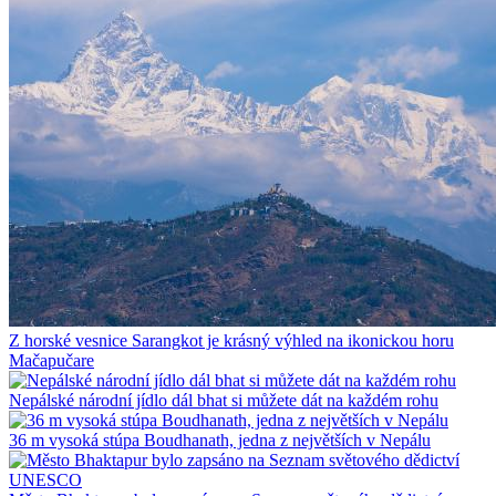
Z horské vesnice Sarangkot je krásný výhled na ikonickou horu
Mačapučare
Nepálské národní jídlo dál bhat si můžete dát na každém rohu
36 m vysoká stúpa Boudhanath, jedna z největších v Nepálu