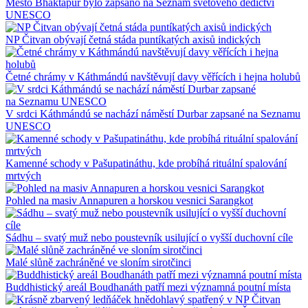
Město Bhaktapur bylo zapsáno na Seznam světového dědictví
UNESCO
NP Čitvan obývají četná stáda puntíkatých axisů indických
Četné chrámy v Káthmándú navštěvují davy věřících i hejna holubů
V srdci Káthmándú se nachází náměstí Durbar zapsané na Seznamu
UNESCO
Kamenné schody v Pašupatináthu, kde probíhá rituální spalování
mrtvých
Pohled na masiv Annapuren a horskou vesnici Sarangkot
Sádhu – svatý muž nebo poustevník usilující o vyšší duchovní cíle
Malé slůně zachráněné ve sloním sirotčinci
Buddhistický areál Boudhanáth patří mezi významná poutní místa