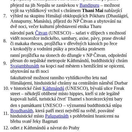
přejezd na jih Nepálu se zastávkou v
Bandipuru
– možnost
vyjít na vyhlídkový vrchol s chrámem
Thani Mai
nabízející
7.
výhled na skupinu Himálají obklopujících Pókharu (Dhaulágirí,
Annapurny, Manáslu), příjezd do NP Čitvan a ubytování na
dvě noci, večer kulturní představení etnika Tharu
národní park
Čitvan
(UNESCO) – safari v džípech s možností
vidět nosorožce indického, sambary, axise, pávy, prase divoké
8.
či makaka rhesus, projížďka v dřevěných kánoích po řece
s krokodýly a vodními ptáky a procházka pralesem
ranní projížďka na slonech do džungle v NP Čitvan, odpolední
přesun do nepálské metropole Káthmándú, buddhistický chrám
9.
Svajambhunáth
na kopci nad městem s hemžícími se opicemi,
ubytování na tři noci
fakultativně možnost ranního vyhlídkového letu nad
Himálajemi, hinduistické chrámy na centrálním náměstí Durbar
10.
v historické části
Káthmándú
(UNESCO), bývalá ulice Freak
street – někdejší oblíbené místo hippies, kteří si zde legálně
kupovali hašiš, turistická čtvrť Thamel s horolezeckými bary
den s památkami UNESCO – významná buddhistická stúpa
Boudhanáth
, která patří mezi největší na světě, posvátné
11.
hinduistické místo
Pašupatináth
s pohřebními hranicemi na
břehu svaté řeky Bagmati
12.
odlet z Káthmándú a návrat do Prahy