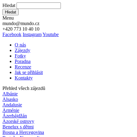
Hledat
Hledat
Menu
mundo@mundo.cz
+420 773 10 40 10
Facebook
Instagram
Youtube
O nás
Zájezdy
Fotky
Poradna
Recenze
Jak se přihlásit
Kontakty
Přehled všech zájezdů
Albánie
Alsasko
Andalusie
Arménie
Ázerbájdžán
Azorské ostrovy
Benelux s dětmi
Bosna a Hercegovina