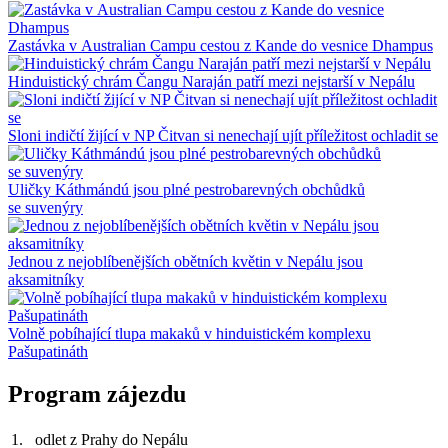
Zastávka v Australian Campu cestou z Kande do vesnice Dhampus
Hinduistický chrám Čangu Naraján patří mezi nejstarší v Nepálu
Sloni indičtí žijící v NP Čitvan si nenechají ujít příležitost ochladit se
Uličky Káthmándú jsou plné pestrobarevných obchůdků
se suvenýry
Jednou z nejoblíbenějších obětních květin v Nepálu jsou
aksamitníky
Volně pobíhající tlupa makaků v hinduistickém komplexu
Pašupatináth
Program zájezdu
1.
odlet z Prahy do Nepálu