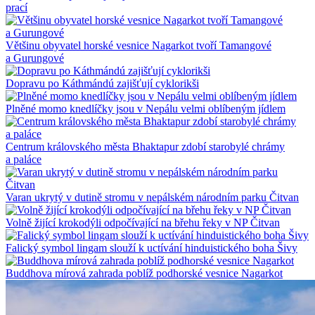
prací
Většinu obyvatel horské vesnice Nagarkot tvoří Tamangové
a Gurungové
Dopravu po Káthmándú zajišťují cyklorikši
Plněné momo knedlíčky jsou v Nepálu velmi oblíbeným jídlem
Centrum královského města Bhaktapur zdobí starobylé chrámy
a paláce
Varan ukrytý v dutině stromu v nepálském národním parku Čitvan
Volně žijící krokodýli odpočívající na břehu řeky v NP Čitvan
Falický symbol lingam slouží k uctívání hinduistického boha Šivy
Buddhova mírová zahrada poblíž podhorské vesnice Nagarkot