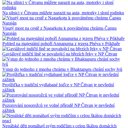
Na silnici v Čitvanu můžete narazit na auta, motorky i sloní rodinku
Visutý most na cestě z Nagarkotu k posvátnému chrámu Čangu
Naraján
Pohled na majestátní pohoří Annapurna z jezera Phéva v Pókhaře
Gaviálové indičtí líně se povalující na březích řeky v NP Čitvan
Vstup do jednoho z mnoha chrámu v Bhaktapuru chrání sochy lvů
Projížďka v tradiční vydlabané loďce v NP Čitvan je nevšední
zážitek
Pozorování nosorožců ve volné přírodě NP Čitvan je nevšední
zážitek
Nepálské děti pomáhají svým rodičům s celou škálou domácích