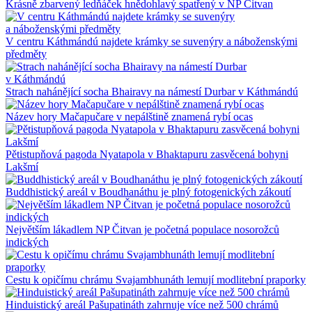
Krásně zbarvený ledňáček hnědohlavý spatřený v NP Čitvan
V centru Káthmándú najdete krámky se suvenýry a náboženskými
předměty
Strach nahánějící socha Bhairavy na námestí Durbar v Káthmándú
Název hory Mačapučare v nepálštině znamená rybí ocas
Pětistupňová pagoda Nyatapola v Bhaktapuru zasvěcená bohyni
Lakšmí
Buddhistický areál v Boudhanáthu je plný fotogenických zákoutí
Největším lákadlem NP Čitvan je početná populace nosorožců
indických
Cestu k opičímu chrámu Svajambhunáth lemují modlitební praporky
Hinduistický areál Pašupatináth zahrnuje více než 500 chrámů