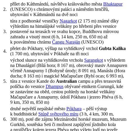
přílet do Káthmándú, návštěva královského města
Bhaktapur
2.
(UNESCO) s chrámovými paláci a náměstím hrnčířů,
ubytování v Káthmándú na dvě noci
túra z podhorské vesničky
Nagarkot
(2 175 m) známé díky
výhledům na himalájské velikány po hřebeni přes vesnice
3.
postavené na terasách ve svahu kopce, Buddhovu mírovou
zahradu a visutý most
(
6 h
,
14 km
,
250 m
,
650 m
) až
k posvátnému chrámu
Čangu Naraján
(UNESCO)
přelet do Pókhary, výšlap na vyhlídkový vrchol
Gubta Kalika
4.
(1 700 m), ubytování v Pókhaře na tři noci
východ slunce na vyhlídkovém vrcholu
Sarangkot
s výhledem
na Dhaulágirí (Bílá hora; 8 167 m), obrovský masiv Annapuren
včetně Annapurny I (Bohyně úrody; 8 091 m), Manáslu (Hora
ducha; 8 163 m) i magické Mačapučare (Rybí ocas; 6 993 m),
5.
túra z vesnice Kande do
Australian
campu a přes terasovitá
políčka do vesnice
Dhampus
obývané etnikem Gurungů, kde
se zastavíme na oběd, cestou pohledy na horské velikány
Mačapučare a Annapurny, údolí Pókhara i jezero Phéva
(
6 h
,
9 km
,
350 m
,
850 m
)
druhé největší nepálské město
Pókhara
– pěší výstup
k buddhistické
Stúpě světového míru
(
3 h
,
4 km
,
300 m
,
6.
300 m
), poté dle zájmu Mezinárodní horské muzeum, Muzeum
Gurkhů, soutěska Seti či možnost zapůjčení jízdního kola
a projížďky kolem jezera Phéva nebo výletu lodí po jezeře