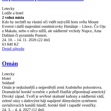
Letecky
Lodže a hotel
2 volná místa
Kdo by nechtěl na vlastní oči vidět nejvyšší horu světa Mount
Everest i další majestátní osmitisícovky Himálaje – Lhoce, Čo Oju
a Makalu, nebo o něco nižší, ale nádherné vrcholy Nupce, Ama
Dablam či pyramidu Pumori.
24. 10. – 14. 11. 2026 (22 dní)
63 840 Kč
Detail zájezdu
Omán
Letecky
Hotel
Snídaně
Omán je nejkrásnější a nejpestřejší zemí Arabského poloostrova.
Dramatické horské scenérie z pohoří Hadžár připomínají americký
Divoký západ. Tvoří je sevřené skalnaté kaňony a nádherná vádí,
zelené oázy s datlovými háji napájené důmyslným systémem
zavlažovacích kanálů faladž, horské tůně i zapadlé vesničky.
24. 3. – 4. 4. 2027 (12 dní)