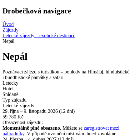
Drobečková navigace
Úvod
Zájezdy
Letecké zájezdy – exotické destinace
Nepál
Nepál
Poznávací zájezd s turistikou – pohledy na Himálaj, hinduistické
i buddhistické památky a safari
Letecky
Hotel
Snídaně
Typ zájezdu
Letecké zájezdy
29. října – 9. listopadu 2026 (12 dní)
59 780 Kč
Obsazenost zájezdu:
Momentálně plně obsazeno.
Můžete se
zaregistrovat mezi
náhradníky
. V případě uvolnění míst vám ihned zavoláme.
24. března – 4. dubna 2027 (12 dní)