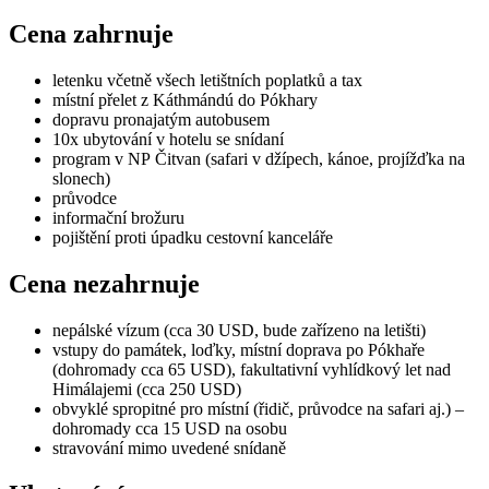
Cena zahrnuje
letenku včetně všech letištních poplatků a tax
místní přelet z Káthmándú do Pókhary
dopravu pronajatým autobusem
10x ubytování v hotelu se snídaní
program v NP Čitvan (safari v džípech, kánoe, projížďka na
slonech)
průvodce
informační brožuru
pojištění proti úpadku cestovní kanceláře
Cena nezahrnuje
nepálské vízum (cca 30 USD, bude zařízeno na letišti)
vstupy do památek, loďky, místní doprava po Pókhaře
(dohromady cca 65 USD), fakultativní vyhlídkový let nad
Himálajemi (cca 250 USD)
obvyklé spropitné pro místní (řidič, průvodce na safari aj.) –
dohromady cca 15 USD na osobu
stravování mimo uvedené snídaně