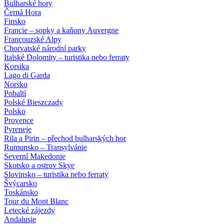
Bulharské hory
Černá Hora
Finsko
Francie – sopky a kaňony Auvergne
Francouzské Alpy
Chorvatské národní parky
Italské Dolomity – turistika nebo ferraty
Korsika
Lago di Garda
Norsko
Pobaltí
Polské Bieszczady
Polsko
Provence
Pyreneje
Rila a Pirin – přechod bulharských hor
Rumunsko – Transylvánie
Severní Makedonie
Skotsko a ostrov Skye
Slovinsko – turistika nebo ferraty
Švýcarsko
Toskánsko
Tour du Mont Blanc
Letecké zájezdy
Andalusie