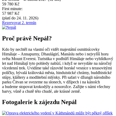
59 780 Kč
First minute:
57 987 Kč
(platí do 24. 11. 2026)
Rezervovat 2. termín
Proč právě Nepál?
Kdo by nechtěl na vlastní oči vidět majestátní osmitisícovky
Himálaje – Annapurny, Dhaulágirí, Manáslu nebo i nejvyšší horu
světa Mount Everest. Turistika v podhůří Himálaje nebo vyhlídkový
let nad Himálají tyto pohledy nabízí, i když se nevydáte na náročný
vícedenní trek.
Uvidíme také rázovité horské vesnice s terasovitými
políčky, bývalá královská města, hinduistické chrámy, buddhistické
stúpy, kláštery a modlitební mlýnky. Při safari v džungli národního
parku Čitvan se svezeme na slonech, v džípech i na kánoích
a budeme stopovat krokodýly a nosorožce. Zažijte s námi všechny
barvy, vůně a chutě této chudé, ale krásné země.
Fotogalerie k zájezdu Nepál