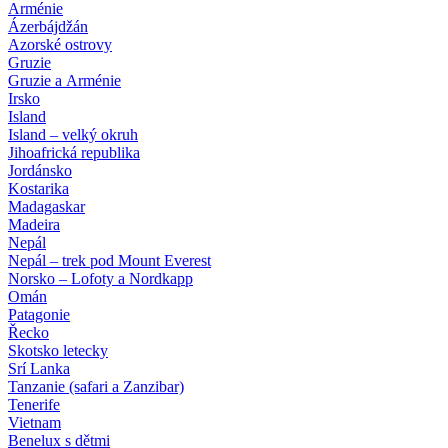
Arménie
Ázerbájdžán
Azorské ostrovy
Gruzie
Gruzie a Arménie
Irsko
Island
Island – velký okruh
Jihoafrická republika
Jordánsko
Kostarika
Madagaskar
Madeira
Nepál
Nepál – trek pod Mount Everest
Norsko – Lofoty a Nordkapp
Omán
Patagonie
Řecko
Skotsko letecky
Srí Lanka
Tanzanie (safari a Zanzibar)
Tenerife
Vietnam
Benelux s dětmi