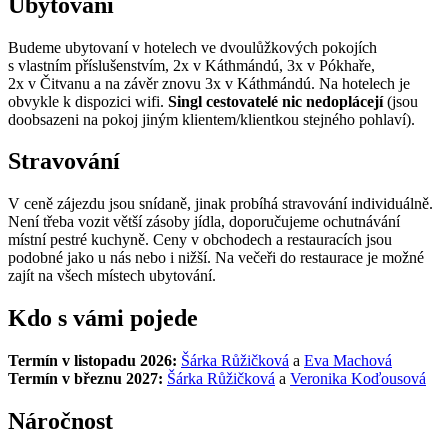
Ubytování
Budeme ubytovaní v hotelech ve dvoulůžkových pokojích
s vlastním příslušenstvím, 2x v Káthmándú, 3x v Pókhaře,
2x v Čitvanu a na závěr znovu 3x v Káthmándú. Na hotelech je
obvykle k dispozici wifi.
Singl cestovatelé nic nedoplácejí
(jsou
doobsazeni na pokoj jiným klientem/klientkou stejného pohlaví).
Stravování
V ceně zájezdu jsou snídaně, jinak probíhá stravování individuálně.
Není třeba vozit větší zásoby jídla, doporučujeme ochutnávání
místní pestré kuchyně. Ceny v obchodech a restauracích jsou
podobné jako u nás nebo i nižší. Na večeři do restaurace je možné
zajít na všech místech ubytování.
Kdo s vámi pojede
Termín v listopadu 2026:
Šárka Růžičková
a
Eva Machová
Termín v březnu 2027:
Šárka Růžičková
a
Veronika Koďousová
Náročnost