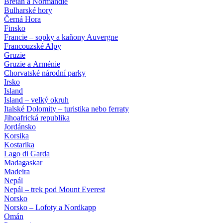
Bretaň a Normandie
Bulharské hory
Černá Hora
Finsko
Francie – sopky a kaňony Auvergne
Francouzské Alpy
Gruzie
Gruzie a Arménie
Chorvatské národní parky
Irsko
Island
Island – velký okruh
Italské Dolomity – turistika nebo ferraty
Jihoafrická republika
Jordánsko
Korsika
Kostarika
Lago di Garda
Madagaskar
Madeira
Nepál
Nepál – trek pod Mount Everest
Norsko
Norsko – Lofoty a Nordkapp
Omán