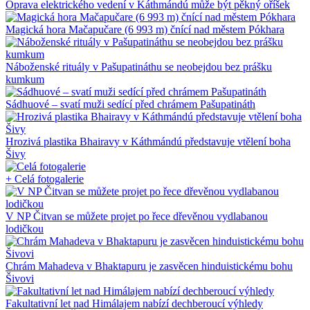
Oprava elektrického vedení v Káthmándú může být pěkný oříšek
Magická hora Mačapučare (6 993 m) čnící nad městem Pókhara
Náboženské rituály v Pašupatináthu se neobejdou bez prášku
kumkum
Sádhuové – svatí muži sedící před chrámem Pašupatináth
Hrozivá plastika Bhairavy v Káthmándú představuje vtělení boha
Šivy
+ Celá fotogalerie
V NP Čitvan se můžete projet po řece dřevěnou vydlabanou
lodičkou
Chrám Mahadeva v Bhaktapuru je zasvěcen hinduistickému bohu
Šivovi
Fakultativní let nad Himálajem nabízí dechberoucí výhledy