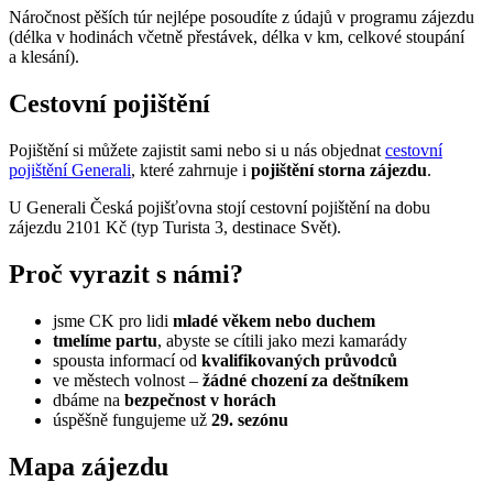
Náročnost pěších túr nejlépe posoudíte z údajů v programu zájezdu
(délka v hodinách včetně přestávek, délka v km, celkové stoupání
a klesání).
Cestovní pojištění
Pojištění si můžete zajistit sami nebo si u nás objednat
cestovní
pojištění Generali
, které zahrnuje i
pojištění storna zájezdu
.
U Generali Česká pojišťovna stojí cestovní pojištění na dobu
zájezdu 2101 Kč (typ Turista 3, destinace Svět).
Proč vyrazit s námi?
jsme CK pro lidi
mladé věkem nebo duchem
tmelíme partu
, abyste se cítili jako mezi kamarády
spousta informací od
kvalifikovaných průvodců
ve městech volnost –
žádné chození za deštníkem
dbáme na
bezpečnost v horách
úspěšně fungujeme už
29. sezónu
Mapa zájezdu