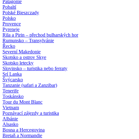
Patagonie
Pobaltí
Polské Bieszczady
Polsko
Provence
Pyreneje
Rila a Pirin – přechod bulharských hor
Rumunsko – Transylvánie
Řecko
Severní Makedonie
Skotsko a ostrov Skye
Skotsko letecky
Slovinsko – turistika nebo ferraty
Srí Lanka
Švýcarsko
Tanzanie (safari a Zanzibar)
Tenerife
Toskánsko
Tour du Mont Blanc
Vietnam
Poznávací zájezdy
a turistika
Albánie
Alsasko
Bosna a Hercegovina
Bretaň a Normandie