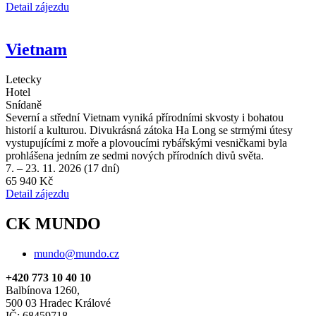
Detail zájezdu
Vietnam
Letecky
Hotel
Snídaně
Severní a střední Vietnam vyniká přírodními skvosty i bohatou
historií a kulturou. Divukrásná zátoka Ha Long se strmými útesy
vystupujícími z moře a plovoucími rybářskými vesničkami byla
prohlášena jedním ze sedmi nových přírodních divů světa.
7. – 23. 11. 2026 (17 dní)
65 940 Kč
Detail zájezdu
CK MUNDO
mundo@mundo.cz
+420 773 10 40 10
Balbínova 1260,
500 03 Hradec Králové
IČ: 68459718