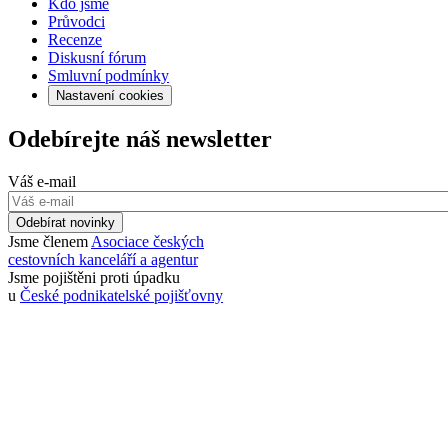
Kdo jsme
Průvodci
Recenze
Diskusní fórum
Smluvní podmínky
Nastavení cookies
Odebírejte náš newsletter
Váš e-mail
Odebírat novinky
Jsme členem
Asociace českých
cestovních kanceláří a agentur
Jsme pojištěni proti úpadku
u
České podnikatelské pojišťovny