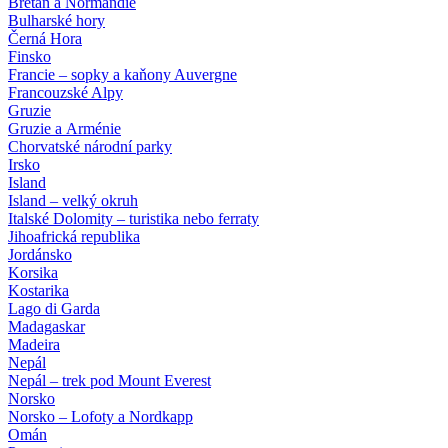
Bretaň a Normandie
Bulharské hory
Černá Hora
Finsko
Francie – sopky a kaňony Auvergne
Francouzské Alpy
Gruzie
Gruzie a Arménie
Chorvatské národní parky
Irsko
Island
Island – velký okruh
Italské Dolomity – turistika nebo ferraty
Jihoafrická republika
Jordánsko
Korsika
Kostarika
Lago di Garda
Madagaskar
Madeira
Nepál
Nepál – trek pod Mount Everest
Norsko
Norsko – Lofoty a Nordkapp
Omán