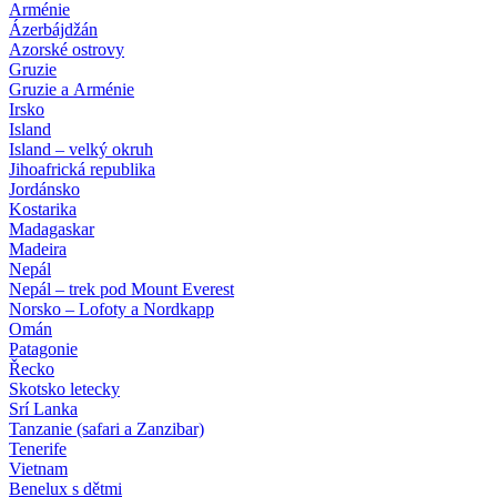
Arménie
Ázerbájdžán
Azorské ostrovy
Gruzie
Gruzie a Arménie
Irsko
Island
Island – velký okruh
Jihoafrická republika
Jordánsko
Kostarika
Madagaskar
Madeira
Nepál
Nepál – trek pod Mount Everest
Norsko – Lofoty a Nordkapp
Omán
Patagonie
Řecko
Skotsko letecky
Srí Lanka
Tanzanie (safari a Zanzibar)
Tenerife
Vietnam
Benelux s dětmi