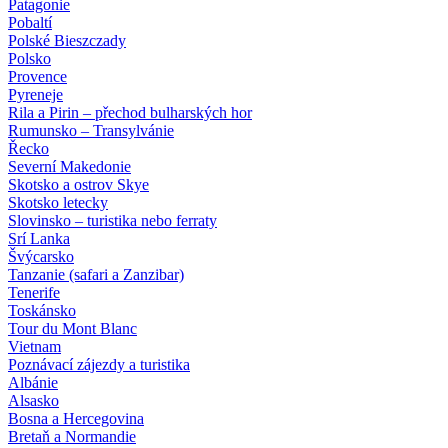
Patagonie
Pobaltí
Polské Bieszczady
Polsko
Provence
Pyreneje
Rila a Pirin – přechod bulharských hor
Rumunsko – Transylvánie
Řecko
Severní Makedonie
Skotsko a ostrov Skye
Skotsko letecky
Slovinsko – turistika nebo ferraty
Srí Lanka
Švýcarsko
Tanzanie (safari a Zanzibar)
Tenerife
Toskánsko
Tour du Mont Blanc
Vietnam
Poznávací zájezdy
a turistika
Albánie
Alsasko
Bosna a Hercegovina
Bretaň a Normandie