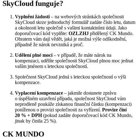
SkyCloud funguje?
Vyplnění žádosti
– na webových stránkách společnosti
SkyCloud skrze jednoduchý formulář zadáte číslo letu, datum
a okolnosti letu společně s vašimi kontaktními údaji. Jako
doporučovací kód vyplňte:
OZLZHJ
přidělený CK Mundo.
Obratem vám dají vědět, jaká je možná výše odškodnění,
případně že nárok nevzniká a proč.
Udělení plné moci
– v případě, že máte nárok na
kompenzaci, udělíte společnosti SkyCloud plnou moc jednat
vaším jménem s leteckou společností.
Společnost SkyCloud jedná s leteckou společností o výši
kompenzace.
Vyplacení kompenzace
– jakmile dostanete zprávu
o úspěšném uzavření případu, společnost SkyCloud vám
neprodleně poukáže získanou finanční částku (kompenzaci)
poníženou o provizi společnosti za vyřízení.
Provize činí
20 % + DPH
(pokud zadáte doporučovací kód CK Mundo,
jinak by činila 25 %).
CK MUNDO