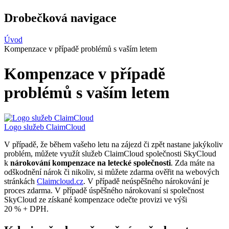
Drobečková navigace
Úvod
Kompenzace v případě problémů s vaším letem
Kompenzace v případě
problémů s vaším letem
Logo služeb ClaimCloud
V případě, že během vašeho letu na zájezd či zpět nastane jakýkoliv
problém, můžete využít služeb ClaimCloud společnosti SkyCloud
k
nárokování kompenzace na letecké společnosti
. Zda máte na
odškodnění nárok či nikoliv, si můžete zdarma ověřit na webových
stránkách
Claimcloud.cz
. V případě neúspěšného nárokování je
proces zdarma. V případě úspěšného nárokovaní si společnost
SkyCloud ze získané kompenzace odečte provizi ve výši
20 % + DPH.