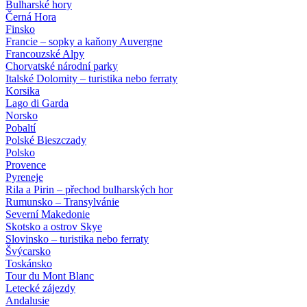
Bulharské hory
Černá Hora
Finsko
Francie – sopky a kaňony Auvergne
Francouzské Alpy
Chorvatské národní parky
Italské Dolomity – turistika nebo ferraty
Korsika
Lago di Garda
Norsko
Pobaltí
Polské Bieszczady
Polsko
Provence
Pyreneje
Rila a Pirin – přechod bulharských hor
Rumunsko – Transylvánie
Severní Makedonie
Skotsko a ostrov Skye
Slovinsko – turistika nebo ferraty
Švýcarsko
Toskánsko
Tour du Mont Blanc
Letecké zájezdy
Andalusie