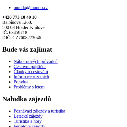
mundo@mundo.cz
+420 773 10 40 10
Balbínova 1260,
500 03 Hradec Králové
IČ: 68459718
DIČ: CZ7608273046
Bude vás zajímat
Nábor nových průvodců
Cestovní pojištění
Články o cestování
Informace o zemích
Poradna
Problémy s letem
Nabídka zájezdů
Poznávací zájezdy a turistika
Letecké zájezdy
Turistika a hory
Ferratové zájezdy