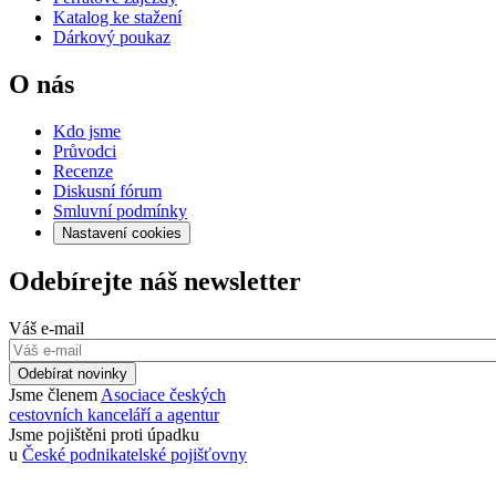
Katalog ke stažení
Dárkový poukaz
O nás
Kdo jsme
Průvodci
Recenze
Diskusní fórum
Smluvní podmínky
Nastavení cookies
Odebírejte náš newsletter
Váš e-mail
Odebírat novinky
Jsme členem
Asociace českých
cestovních kanceláří a agentur
Jsme pojištěni proti úpadku
u
České podnikatelské pojišťovny