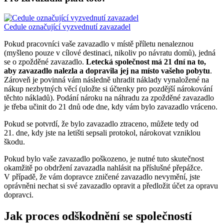
Cedule označující vyzvednutí zavazadel
Pokud pracovníci vaše zavazadlo v místě příletu nenaleznou
(myšleno pouze v cílové destinaci, nikoliv po návratu domů), jedná
se o zpožděné zavazadlo.
Letecká společnost má 21 dní na to,
aby zavazadlo nalezla a dopravila jej na místo vašeho pobytu
.
Zároveň je povinná vám následně uhradit náklady vynaložené na
nákup nezbytných věcí (uložte si účtenky pro pozdější nárokování
těchto nákladů). Podání nároku na náhradu za zpožděné zavazadlo
je třeba učinit do 21 dnů ode dne, kdy vám bylo zavazadlo vráceno.
Pokud se potvrdí, že bylo zavazadlo ztraceno, můžete tedy od
21. dne, kdy jste na letišti sepsali protokol, nárokovat vzniklou
škodu.
Pokud bylo vaše zavazadlo poškozeno, je nutné tuto skutečnost
okamžitě po obdržení zavazadla nahlásit na příslušné přepážce.
V případě, že vám dopravce zničené zavazadlo nevymění, jste
oprávněni nechat si své zavazadlo opravit a předložit účet za opravu
dopravci.
Jak proces odškodnění se společností