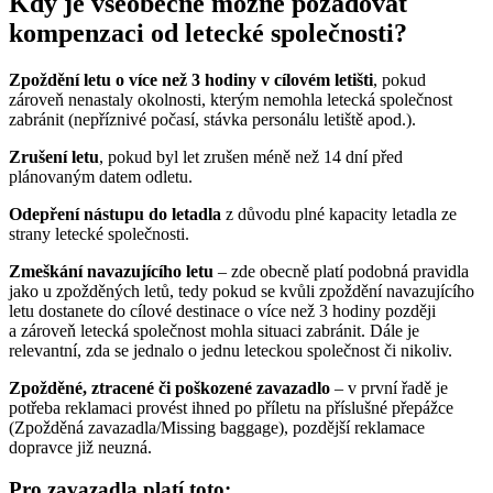
Kdy je všeobecně možné požadovat
kompenzaci od letecké společnosti?
Zpoždění letu o více než 3 hodiny v cílovém letišti
, pokud
zároveň nenastaly okolnosti, kterým nemohla letecká společnost
zabránit (nepříznivé počasí, stávka personálu letiště apod.).
Zrušení letu
, pokud byl let zrušen méně než 14 dní před
plánovaným datem odletu.
Odepření nástupu do letadla
z důvodu plné kapacity letadla ze
strany letecké společnosti.
Zmeškání navazujícího letu
– zde obecně platí podobná pravidla
jako u zpožděných letů, tedy pokud se kvůli zpoždění navazujícího
letu dostanete do cílové destinace o více než 3 hodiny později
a zároveň letecká společnost mohla situaci zabránit. Dále je
relevantní, zda se jednalo o jednu leteckou společnost či nikoliv.
Zpožděné, ztracené či poškozené zavazadlo
– v první řadě je
potřeba reklamaci provést ihned po příletu na příslušné přepážce
(Zpožděná zavazadla/Missing baggage), pozdější reklamace
dopravce již neuzná.
Pro zavazadla platí toto: