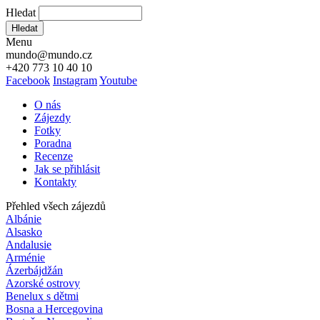
Hledat
Hledat
Menu
mundo@mundo.cz
+420 773 10 40 10
Facebook
Instagram
Youtube
O nás
Zájezdy
Fotky
Poradna
Recenze
Jak se přihlásit
Kontakty
Přehled všech zájezdů
Albánie
Alsasko
Andalusie
Arménie
Ázerbájdžán
Azorské ostrovy
Benelux s dětmi
Bosna a Hercegovina