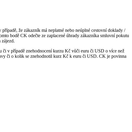
 případě, že zákazník má neplatné nebo neúplné cestovní doklady /
h v tomto bodě CK odečte ze zaplacené úhrady zákazníka smluvní pokutu
 zájezd.
u či v případě znehodnocení kurzu Kč vůči euru či USD o více než
ravy či o kolik se znehodnotil kurz Kč k euru či USD. CK je povinna