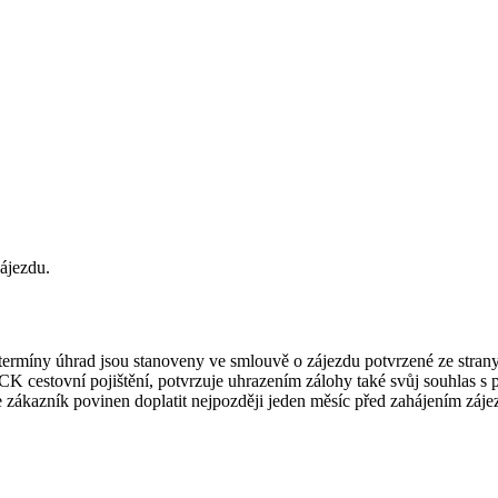
ájezdu.
termíny úhrad jsou stanoveny ve smlouvě o zájezdu potvrzené ze stran
K cestovní pojištění, potvrzuje uhrazením zálohy také svůj souhlas s
 zákazník povinen doplatit nejpozději jeden měsíc před zahájením záje