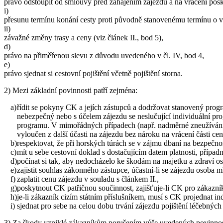
právo odstoupit od smlouvy před zahájením zájezdu a na vrácení posk
i)
přesunu termínu konání cesty proti původně stanovenému termínu o v
ii)
závažné změny trasy a ceny (viz článek II., bod 5),
d)
právo na přiměřenou slevu z důvodu uvedeného v čl. IV, bod 4,
e)
právo sjednat si cestovní pojištění včetně pojištění storna.
2) Mezi základní povinnosti patří zejména:
a)
řídit se pokyny CK a jejích zástupců a dodržovat stanovený progra
nebezpečný nebo s účelem zájezdu se neslučující individuální pro
programu. V mimořádných případech (např. nadměrné zneužívání d
vyloučen z další účasti na zájezdu bez nároku na vrácení části 
b)
respektovat, že při horských túrách se v zájmu dbaní na bezpečn
c)
mít u sebe cestovní doklad s dostačujícím datem platnosti, případ
d)
počínat si tak, aby nedocházelo ke škodám na majetku a zdraví o
e)
zajistit souhlas zákonného zástupce, účastní-li se zájezdu osoba m
f)
zaplatit cenu zájezdu v souladu s článkem II.,
g)
poskytnout CK patřičnou součinnost, zajišťuje-li CK pro zákazník
h)
je-li zákazník cizím státním příslušníkem, musí s CK projednat indi
i)
sjednat pro sebe na celou dobu trvání zájezdu pojištění léčebný
3) Za škody vzniklé zákazníkům porušením výše uvedených povinno