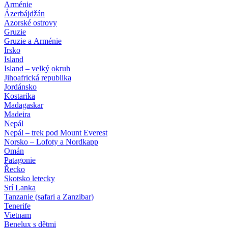
Arménie
Ázerbájdžán
Azorské ostrovy
Gruzie
Gruzie a Arménie
Irsko
Island
Island – velký okruh
Jihoafrická republika
Jordánsko
Kostarika
Madagaskar
Madeira
Nepál
Nepál – trek pod Mount Everest
Norsko – Lofoty a Nordkapp
Omán
Patagonie
Řecko
Skotsko letecky
Srí Lanka
Tanzanie (safari a Zanzibar)
Tenerife
Vietnam
Benelux s dětmi