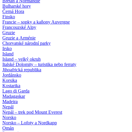
Bretaň a Normandie
Bulharské hory
Černá Hora
Finsko
Francie – sopky a kaňony Auvergne
Francouzské Alpy
Gruzie
Gruzie a Arménie
Chorvatské národní parky
Irsko
Island
Island – velký okruh
Italské Dolomity – turistika nebo ferraty
Jihoafrická republika
Jordánsko
Korsika
Kostarika
Lago di Garda
Madagaskar
Madeira
Nepál
Nepál – trek pod Mount Everest
Norsko
Norsko – Lofoty a Nordkapp
Omán