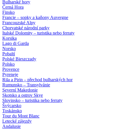
Bulharské hory
Černá Hora
Finsko
Francie – sopky a kaňony Auvergne
Francouzské Alpy
Chorvatské národní parky
Italské Dolomity – turistika nebo ferraty
Korsika
Lago di Garda
Norsko
Pobaltí
Polské Bieszczady
Polsko
Provence
Pyreneje
Rila a Pirin – přechod bulharských hor
Rumunsko – Transylvánie
Severní Makedonie
Skotsko a ostrov Skye
Slovinsko – turistika nebo ferraty
Švýcarsko
Toskánsko
Tour du Mont Blanc
Letecké zájezdy
Andalusie