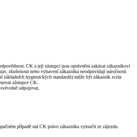
 odpovědnost. CK a její zástupci jsou oprávněni zakázat zákazníkovi
stav, zkušenosti nebo vybavení zákazníka neodpovídají náročnosti
í základních hygienických standardů) může být zákazník zcela
ormovat zástupce CK.
 svévolně odpojovat,
V opačném případě má CK právo zákazníka vyloučit ze zájezdu.