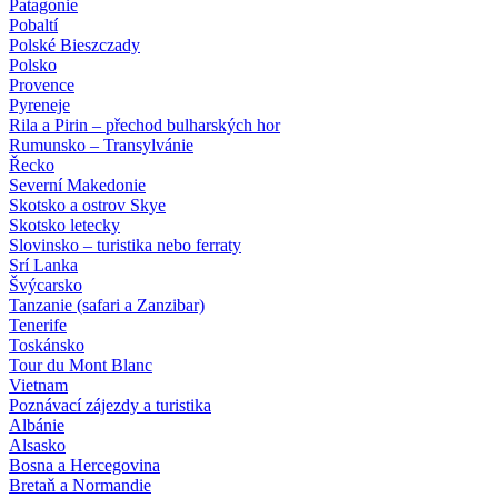
Patagonie
Pobaltí
Polské Bieszczady
Polsko
Provence
Pyreneje
Rila a Pirin – přechod bulharských hor
Rumunsko – Transylvánie
Řecko
Severní Makedonie
Skotsko a ostrov Skye
Skotsko letecky
Slovinsko – turistika nebo ferraty
Srí Lanka
Švýcarsko
Tanzanie (safari a Zanzibar)
Tenerife
Toskánsko
Tour du Mont Blanc
Vietnam
Poznávací zájezdy
a turistika
Albánie
Alsasko
Bosna a Hercegovina
Bretaň a Normandie