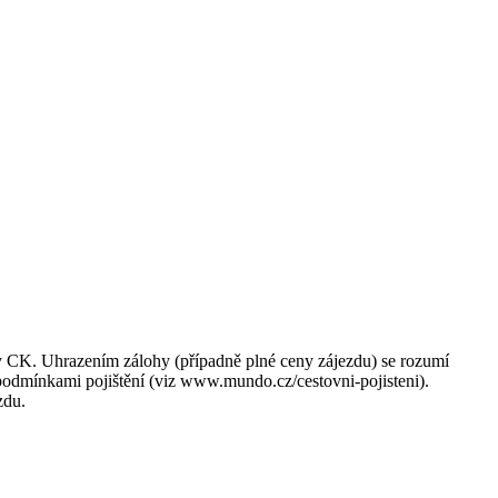
y CK. Uhrazením zálohy (případně plné ceny zájezdu) se rozumí
 podmínkami pojištění (viz www.mundo.cz/cestovni-pojisteni).
zdu.