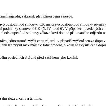
nání zájezdu, zákazník platí plnou cenu zájezdu.
ávo odstoupit od smlouvy. CK má právo odstoupit od smlouvy rovněž v
 zvláštní podmínky stanovené CK (čl. IV., bod 6). V případech uvedenýc
mení odstoupení od smlouvy zákazníkovi do dne plánovaného odjezdu na
ávo jednostranně zvýšit cenu zájezdu v případě zvýšení cen za doprav
enu lze zvýšit maximálně o tolik procent, o kolik se zvýšila cena dop
ěhu posledních 3 týdnů před začátkem jeho konání.
ahu služeb, ceny a termínu,