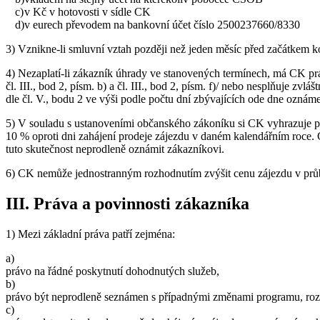
c)
v Kč v hotovosti v sídle CK
d)
v eurech převodem na bankovní účet číslo 2500237660/8330
3) Vznikne-li smluvní vztah později než jeden měsíc před začátkem ko
4) Nezaplatí-li zákazník úhrady ve stanovených termínech, má CK pr
čl. III., bod 2, písm. b) a čl. III., bod 2, písm. f)/ nebo nesplňuje
dle čl. V., bodu 2 ve výši podle počtu dní zbývajících ode dne ozná
5) V souladu s ustanoveními občanského zákoníku si CK vyhrazuje pr
10 % oproti dni zahájení prodeje zájezdu v daném kalendářním roce. C
tuto skutečnost neprodleně oznámit zákazníkovi.
6) CK nemůže jednostranným rozhodnutím zvýšit cenu zájezdu v průb
III. Práva a povinnosti zákazníka
1) Mezi základní práva patří zejména:
a)
právo na řádné poskytnutí dohodnutých služeb,
b)
právo být neprodleně seznámen s případnými změnami programu, rozs
c)