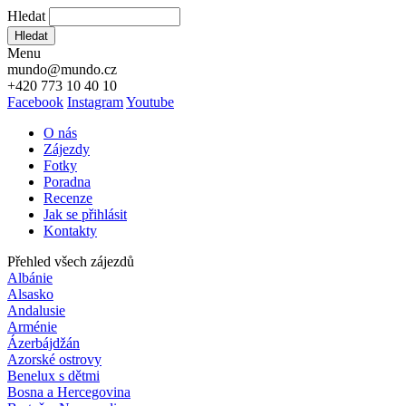
Hledat
Hledat
Menu
mundo@mundo.cz
+420 773 10 40 10
Facebook
Instagram
Youtube
O nás
Zájezdy
Fotky
Poradna
Recenze
Jak se přihlásit
Kontakty
Přehled všech zájezdů
Albánie
Alsasko
Andalusie
Arménie
Ázerbájdžán
Azorské ostrovy
Benelux s dětmi
Bosna a Hercegovina