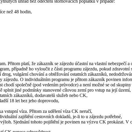
ytnutých úhrad bez odečtení stornovacích poplatků v případě:
íce než 48 hodin,
m. Přitom platí, že zákazník se zájezdu účastní na vlastní nebezpečí a
gram, případně ho vyloučit z části programu zájezdu, pokud zdravotní 
rog, vulgární chování a obtěžování ostatních zákazníků, nedodržován
ceny zájezdu. O individuálním programu je přitom zákazník povinen inf
ost chodí společně (pod vedením průvodce) a není možné se od skupiny
ně splnit jiné podmínky stanovené cílovou zemí pro vstup na její území,
statních zákazníků, dodavatelů služeb nebo CK,
ladší 18 let bez jeho doprovodu,
a vstupní víza. Přitom za udělení víza CK neručí,
viduální zajištění cestovních dokladů, je-li to u zájezdu potřebné,
ch výloh. Sjednání tohoto pojištění je povinen na výzvu CK prokázat. 
stí CK nenese odpovědnost.