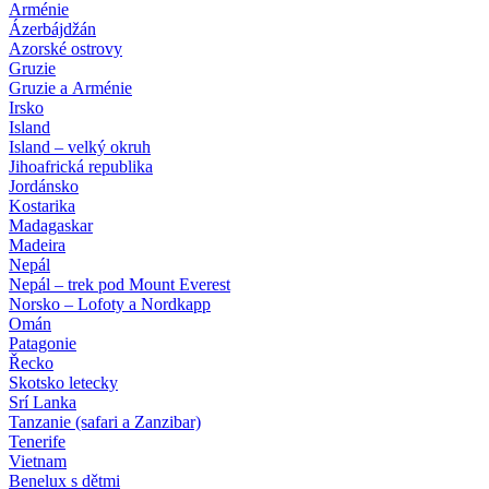
Arménie
Ázerbájdžán
Azorské ostrovy
Gruzie
Gruzie a Arménie
Irsko
Island
Island – velký okruh
Jihoafrická republika
Jordánsko
Kostarika
Madagaskar
Madeira
Nepál
Nepál – trek pod Mount Everest
Norsko – Lofoty a Nordkapp
Omán
Patagonie
Řecko
Skotsko letecky
Srí Lanka
Tanzanie (safari a Zanzibar)
Tenerife
Vietnam
Benelux s dětmi