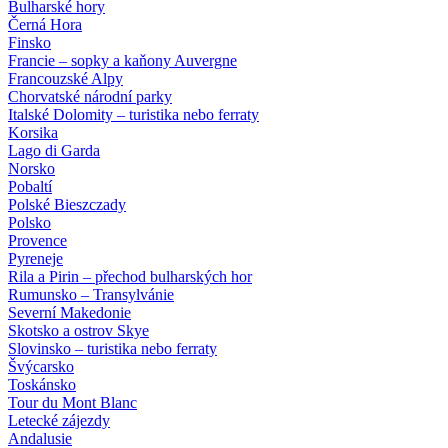
Bulharské hory
Černá Hora
Finsko
Francie – sopky a kaňony Auvergne
Francouzské Alpy
Chorvatské národní parky
Italské Dolomity – turistika nebo ferraty
Korsika
Lago di Garda
Norsko
Pobaltí
Polské Bieszczady
Polsko
Provence
Pyreneje
Rila a Pirin – přechod bulharských hor
Rumunsko – Transylvánie
Severní Makedonie
Skotsko a ostrov Skye
Slovinsko – turistika nebo ferraty
Švýcarsko
Toskánsko
Tour du Mont Blanc
Letecké zájezdy
Andalusie