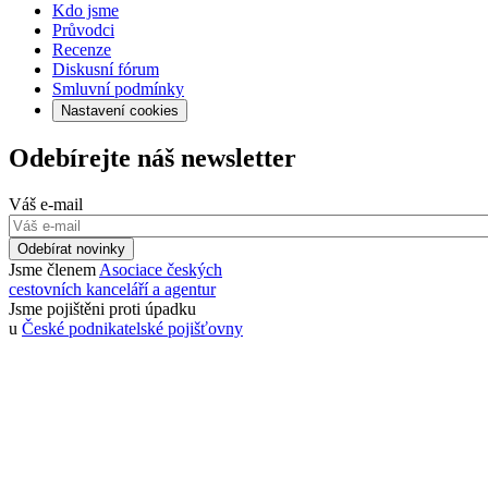
Kdo jsme
Průvodci
Recenze
Diskusní fórum
Smluvní podmínky
Nastavení cookies
Odebírejte náš newsletter
Váš e-mail
Odebírat novinky
Jsme členem
Asociace českých
cestovních kanceláří a agentur
Jsme pojištěni proti úpadku
u
České podnikatelské pojišťovny