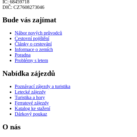
IČ: 68459718
DIČ: CZ7608273046
Bude vás zajímat
Nábor nových průvodců
Cestovní pojištění
Články o cestování
Informace o zemích
Poradna
Problémy s letem
Nabídka zájezdů
Poznávací zájezdy a turistika
Letecké zájezdy
Turistika a hory
Ferratové zájezdy
Katalog ke stažení
Dárkový poukaz
O nás