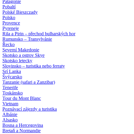
Patagonie
Pobaltí
Polské Bieszczady
Polsko
Provence
Pyreneje
Rila a Pirin – přechod bulharských hor
Rumunsko – Transylvánie
Řecko
Severní Makedonie
Skotsko a ostrov Skye
Skotsko letecky
Slovinsko – turistika nebo ferraty
Srí Lanka
Švýcarsko
Tanzanie (safari a Zanzibar)
Tenerife
Toskánsko
Tour du Mont Blanc
Vietnam
Poznávací zájezdy
a turistika
Albánie
Alsasko
Bosna a Hercegovina
Bretaň a Normandie