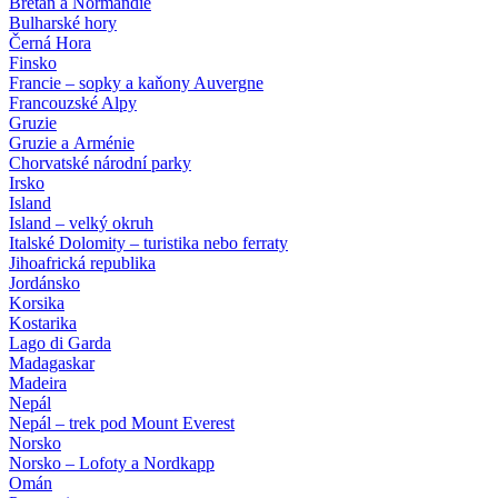
Bretaň a Normandie
Bulharské hory
Černá Hora
Finsko
Francie – sopky a kaňony Auvergne
Francouzské Alpy
Gruzie
Gruzie a Arménie
Chorvatské národní parky
Irsko
Island
Island – velký okruh
Italské Dolomity – turistika nebo ferraty
Jihoafrická republika
Jordánsko
Korsika
Kostarika
Lago di Garda
Madagaskar
Madeira
Nepál
Nepál – trek pod Mount Everest
Norsko
Norsko – Lofoty a Nordkapp
Omán