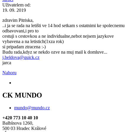
Uživatelem od:
19. 09. 2019
zdravim Pitriska,
..i ja se rada na letišti ve 14 hod setkam s ostatnimi ke spolecnemu
odbavovani,i pro to
cestuji s cestovkou a ne individualne,nebot nejsem jazykove
vybavena a na letistich(1xza rok)
si pripadam ztracena :-)
Budu rada,kdyz se nekdo ozve na muj mail k domluve...
j.beldova@quick.cz
jarca
Nahoru
CK MUNDO
mundo@mundo.cz
+420 773 10 40 10
Balbínova 1260,
500 03 Hradec Králové