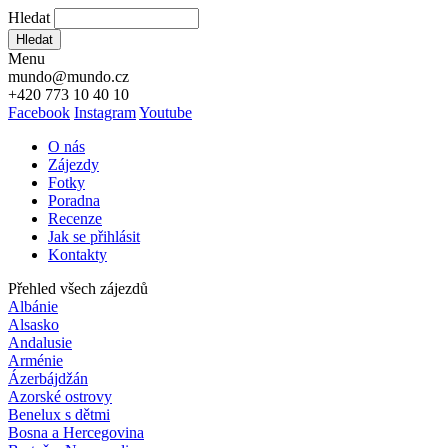
Hledat
Hledat
Menu
mundo@mundo.cz
+420 773 10 40 10
Facebook
Instagram
Youtube
O nás
Zájezdy
Fotky
Poradna
Recenze
Jak se přihlásit
Kontakty
Přehled všech zájezdů
Albánie
Alsasko
Andalusie
Arménie
Ázerbájdžán
Azorské ostrovy
Benelux s dětmi
Bosna a Hercegovina