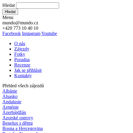
Hledat
Hledat
Menu
mundo@mundo.cz
+420 773 10 40 10
Facebook
Instagram
Youtube
O nás
Zájezdy
Fotky
Poradna
Recenze
Jak se přihlásit
Kontakty
Přehled všech zájezdů
Albánie
Alsasko
Andalusie
Arménie
Ázerbájdžán
Azorské ostrovy
Benelux s dětmi
Bosna a Hercegovina