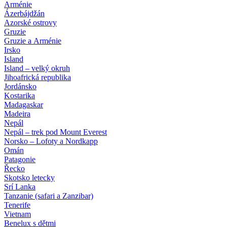
Arménie
Ázerbájdžán
Azorské ostrovy
Gruzie
Gruzie a Arménie
Irsko
Island
Island – velký okruh
Jihoafrická republika
Jordánsko
Kostarika
Madagaskar
Madeira
Nepál
Nepál – trek pod Mount Everest
Norsko – Lofoty a Nordkapp
Omán
Patagonie
Řecko
Skotsko letecky
Srí Lanka
Tanzanie (safari a Zanzibar)
Tenerife
Vietnam
Benelux s dětmi