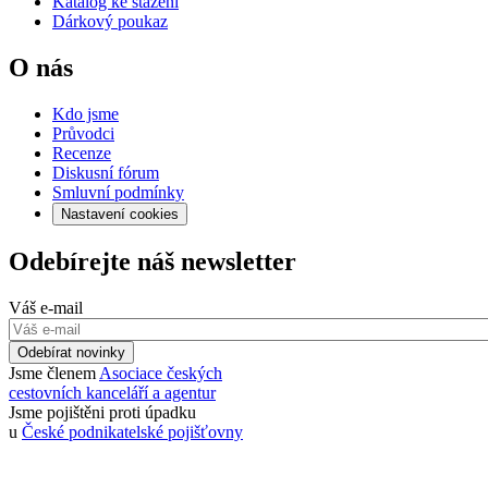
Katalog ke stažení
Dárkový poukaz
O nás
Kdo jsme
Průvodci
Recenze
Diskusní fórum
Smluvní podmínky
Nastavení cookies
Odebírejte náš newsletter
Váš e-mail
Odebírat novinky
Jsme členem
Asociace českých
cestovních kanceláří a agentur
Jsme pojištěni proti úpadku
u
České podnikatelské pojišťovny