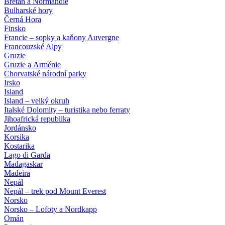
Bretaň a Normandie
Bulharské hory
Černá Hora
Finsko
Francie – sopky a kaňony Auvergne
Francouzské Alpy
Gruzie
Gruzie a Arménie
Chorvatské národní parky
Irsko
Island
Island – velký okruh
Italské Dolomity – turistika nebo ferraty
Jihoafrická republika
Jordánsko
Korsika
Kostarika
Lago di Garda
Madagaskar
Madeira
Nepál
Nepál – trek pod Mount Everest
Norsko
Norsko – Lofoty a Nordkapp
Omán