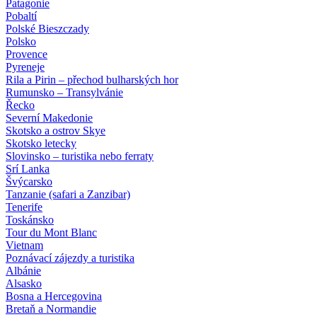
Patagonie
Pobaltí
Polské Bieszczady
Polsko
Provence
Pyreneje
Rila a Pirin – přechod bulharských hor
Rumunsko – Transylvánie
Řecko
Severní Makedonie
Skotsko a ostrov Skye
Skotsko letecky
Slovinsko – turistika nebo ferraty
Srí Lanka
Švýcarsko
Tanzanie (safari a Zanzibar)
Tenerife
Toskánsko
Tour du Mont Blanc
Vietnam
Poznávací zájezdy
a turistika
Albánie
Alsasko
Bosna a Hercegovina
Bretaň a Normandie