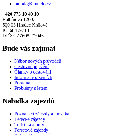
mundo@mundo.cz
+420 773 10 40 10
Balbínova 1260,
500 03 Hradec Králové
IČ: 68459718
DIČ: CZ7608273046
Bude vás zajímat
Nábor nových průvodců
Cestovní pojištění
Články o cestování
Informace o zemích
Poradna
Problémy s letem
Nabídka zájezdů
Poznávací zájezdy a turistika
Letecké zájezdy
Turistika a hory
Ferratové zájezdy