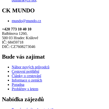
bulharských hor
.
CK MUNDO
mundo@mundo.cz
+420 773 10 40 10
Balbínova 1260,
500 03 Hradec Králové
IČ: 68459718
DIČ: CZ7608273046
Bude vás zajímat
Nábor nových průvodců
Cestovní pojištění
Články o cestování
Informace o zemích
Poradna
Problémy s letem
Nabídka zájezdů