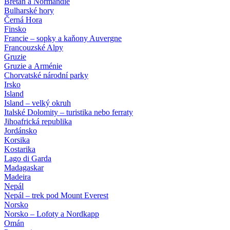
Bretaň a Normandie
Bulharské hory
Černá Hora
Finsko
Francie – sopky a kaňony Auvergne
Francouzské Alpy
Gruzie
Gruzie a Arménie
Chorvatské národní parky
Irsko
Island
Island – velký okruh
Italské Dolomity – turistika nebo ferraty
Jihoafrická republika
Jordánsko
Korsika
Kostarika
Lago di Garda
Madagaskar
Madeira
Nepál
Nepál – trek pod Mount Everest
Norsko
Norsko – Lofoty a Nordkapp
Omán