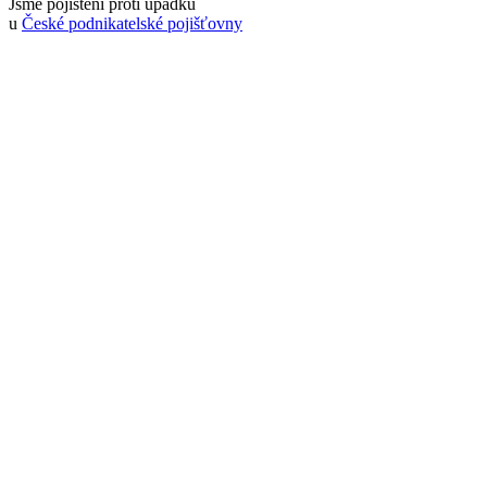
Jsme pojištěni proti úpadku
u
České podnikatelské pojišťovny