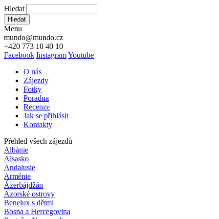
Hledat
Hledat
Menu
mundo@mundo.cz
+420 773 10 40 10
Facebook
Instagram
Youtube
O nás
Zájezdy
Fotky
Poradna
Recenze
Jak se přihlásit
Kontakty
Přehled všech zájezdů
Albánie
Alsasko
Andalusie
Arménie
Ázerbájdžán
Azorské ostrovy
Benelux s dětmi
Bosna a Hercegovina