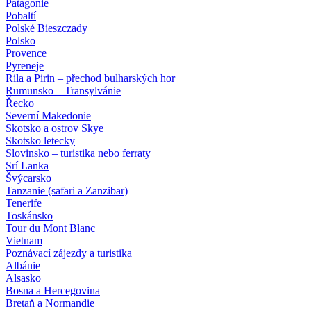
Patagonie
Pobaltí
Polské Bieszczady
Polsko
Provence
Pyreneje
Rila a Pirin – přechod bulharských hor
Rumunsko – Transylvánie
Řecko
Severní Makedonie
Skotsko a ostrov Skye
Skotsko letecky
Slovinsko – turistika nebo ferraty
Srí Lanka
Švýcarsko
Tanzanie (safari a Zanzibar)
Tenerife
Toskánsko
Tour du Mont Blanc
Vietnam
Poznávací zájezdy
a turistika
Albánie
Alsasko
Bosna a Hercegovina
Bretaň a Normandie