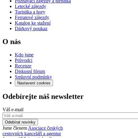
Poznávací zájezdy a turistika
Letecké zájezdy
Turistika a hory
Ferratové zájezdy
Katalog ke stažení
Dárkový poukaz
O nás
Kdo jsme
Průvodci
Recenze
Diskusní fórum
Smluvní podmínky
Nastavení cookies
Odebírejte náš newsletter
Váš e-mail
Odebírat novinky
Jsme členem
Asociace českých
cestovních kanceláří a agentur