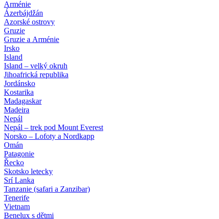
Arménie
Ázerbájdžán
Azorské ostrovy
Gruzie
Gruzie a Arménie
Irsko
Island
Island – velký okruh
Jihoafrická republika
Jordánsko
Kostarika
Madagaskar
Madeira
Nepál
Nepál – trek pod Mount Everest
Norsko – Lofoty a Nordkapp
Omán
Patagonie
Řecko
Skotsko letecky
Srí Lanka
Tanzanie (safari a Zanzibar)
Tenerife
Vietnam
Benelux s dětmi