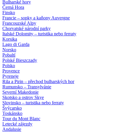
Bulharské hory
Černá Hora
Finsko
Francie – sopky a kaňony Auvergne
Francouzské Alpy
Chorvatské národní parky
Italské Dolomity – turistika nebo ferraty
Korsika
Lago di Garda
Norsko
Pobaltí
Polské Bieszczady
Polsko
Provence
Pyreneje
Rila a Pirin – přechod bulharských hor
Rumunsko – Transylvánie
Severní Makedonie
Skotsko a ostrov Skye
Slovinsko – turistika nebo ferraty
Švýcarsko
Toskánsko
Tour du Mont Blanc
Letecké zájezdy
Andalusie