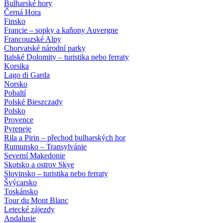
Bulharské hory
Černá Hora
Finsko
Francie – sopky a kaňony Auvergne
Francouzské Alpy
Chorvatské národní parky
Italské Dolomity – turistika nebo ferraty
Korsika
Lago di Garda
Norsko
Pobaltí
Polské Bieszczady
Polsko
Provence
Pyreneje
Rila a Pirin – přechod bulharských hor
Rumunsko – Transylvánie
Severní Makedonie
Skotsko a ostrov Skye
Slovinsko – turistika nebo ferraty
Švýcarsko
Toskánsko
Tour du Mont Blanc
Letecké zájezdy
Andalusie