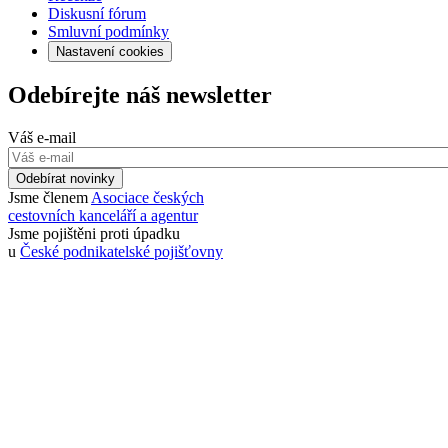
Diskusní fórum
Smluvní podmínky
Nastavení cookies
Odebírejte náš newsletter
Váš e-mail
Odebírat novinky
Jsme členem
Asociace českých
cestovních kanceláří a agentur
Jsme pojištěni proti úpadku
u
České podnikatelské pojišťovny