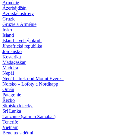
Arménie
Ázerbájdžán
Azorské ostrovy
Gruzie
Gruzie a Arménie
Irsko
Island
Island – velký okruh
Jihoafrická republika
Jordánsko
Kostarika
Madagaskar
Madeira
Nepál
Nepál – trek pod Mount Everest
Norsko – Lofoty a Nordkapp
Omán
Patagonie
Řecko
Skotsko letecky
Srí Lanka
Tanzanie (safari a Zanzibar)
Tenerife
Vietnam
Benelux s dětmi