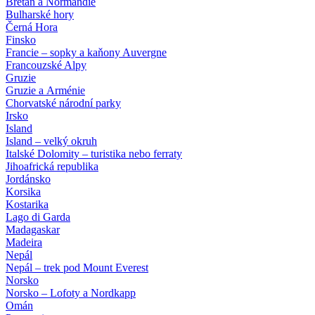
Bretaň a Normandie
Bulharské hory
Černá Hora
Finsko
Francie – sopky a kaňony Auvergne
Francouzské Alpy
Gruzie
Gruzie a Arménie
Chorvatské národní parky
Irsko
Island
Island – velký okruh
Italské Dolomity – turistika nebo ferraty
Jihoafrická republika
Jordánsko
Korsika
Kostarika
Lago di Garda
Madagaskar
Madeira
Nepál
Nepál – trek pod Mount Everest
Norsko
Norsko – Lofoty a Nordkapp
Omán