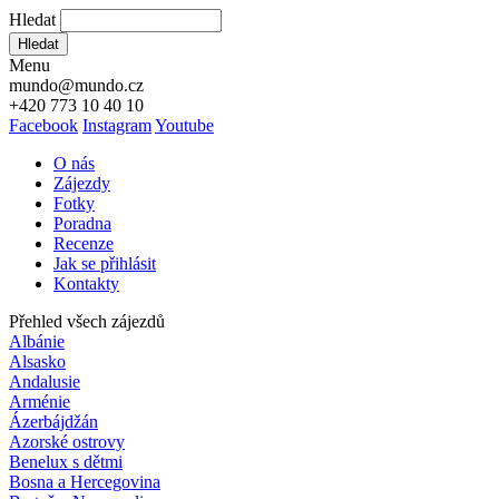
Hledat
Hledat
Menu
mundo@mundo.cz
+420 773 10 40 10
Facebook
Instagram
Youtube
O nás
Zájezdy
Fotky
Poradna
Recenze
Jak se přihlásit
Kontakty
Přehled všech zájezdů
Albánie
Alsasko
Andalusie
Arménie
Ázerbájdžán
Azorské ostrovy
Benelux s dětmi
Bosna a Hercegovina