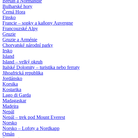
Bretaň a Normandie
Bulharské hory
Černá Hora
Finsko
Francie – sopky a kaňony Auvergne
Francouzské Alpy
Gruzie
Gruzie a Arménie
Chorvatské národní parky
Irsko
Island
Island – velký okruh
Italské Dolomity – turistika nebo ferraty
Jihoafrická republika
Jordánsko
Korsika
Kostarika
Lago di Garda
Madagaskar
Madeira
Nepál
Nepál – trek pod Mount Everest
Norsko
Norsko – Lofoty a Nordkapp
Omán