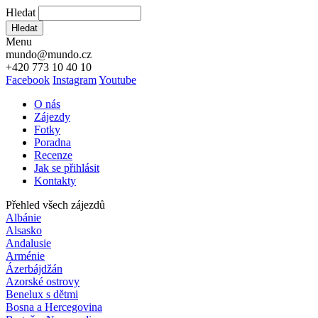
Hledat
Hledat
Menu
mundo@mundo.cz
+420 773 10 40 10
Facebook
Instagram
Youtube
O nás
Zájezdy
Fotky
Poradna
Recenze
Jak se přihlásit
Kontakty
Přehled všech zájezdů
Albánie
Alsasko
Andalusie
Arménie
Ázerbájdžán
Azorské ostrovy
Benelux s dětmi
Bosna a Hercegovina