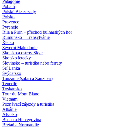
Patagonie
Pobaltí
Polské Bieszczady
Polsko
Provence
Pyreneje
Rila a Pirin – přechod bulharských hor
Rumunsko – Transylvánie
Řecko
Severní Makedonie
Skotsko a ostrov Skye
Skotsko letecky
Slovinsko – turistika nebo ferraty
Srí Lanka
Švýcarsko
Tanzanie (safari a Zanzibar)
Tenerife
Toskánsko
Tour du Mont Blanc
Vietnam
Poznávací zájezdy
a turistika
Albánie
Alsasko
Bosna a Hercegovina
Bretaň a Normandie