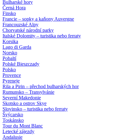
Bulharské hory
Černá Hora
Finsko
Francie – sopky a kaňony Auvergne
Francouzské Alpy
Chorvatské národní parky
Italské Dolomity – turistika nebo ferraty
Korsika
Lago di Garda
Norsko
Pobaltí
Polské Bieszczady
Polsko
Provence
Pyreneje
Rila a Pirin – přechod bulharských hor
Rumunsko – Transylvánie
Severní Makedonie
Skotsko a ostrov Skye
Slovinsko – turistika nebo ferraty
Švýcarsko
Toskánsko
Tour du Mont Blanc
Letecké zájezdy
Andalusie