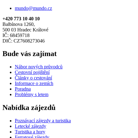
mundo@mundo.cz
+420 773 10 40 10
Balbínova 1260,
500 03 Hradec Králové
IČ: 68459718
DIČ: CZ7608273046
Bude vás zajímat
Nábor nových průvodců
Cestovní pojištění
Články o cestování
Informace o zemích
Poradna
Problémy s letem
Nabídka zájezdů
Poznávací zájezdy a turistika
Letecké zájezdy
Turistika a hory
Ferratové zájezdy