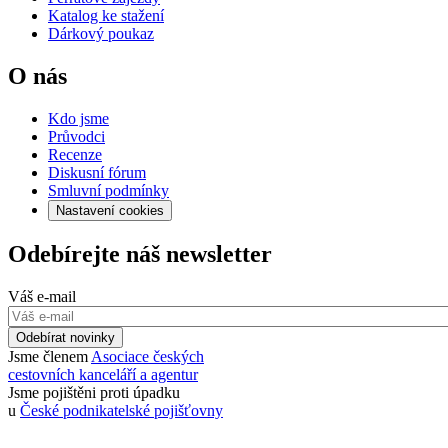
Katalog ke stažení
Dárkový poukaz
O nás
Kdo jsme
Průvodci
Recenze
Diskusní fórum
Smluvní podmínky
Nastavení cookies
Odebírejte náš newsletter
Váš e-mail
Odebírat novinky
Jsme členem
Asociace českých
cestovních kanceláří a agentur
Jsme pojištěni proti úpadku
u
České podnikatelské pojišťovny