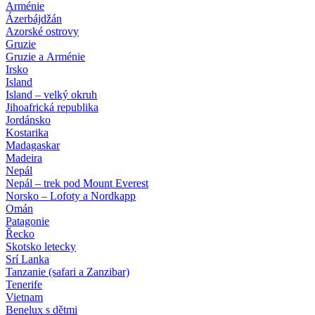
Arménie
Ázerbájdžán
Azorské ostrovy
Gruzie
Gruzie a Arménie
Irsko
Island
Island – velký okruh
Jihoafrická republika
Jordánsko
Kostarika
Madagaskar
Madeira
Nepál
Nepál – trek pod Mount Everest
Norsko – Lofoty a Nordkapp
Omán
Patagonie
Řecko
Skotsko letecky
Srí Lanka
Tanzanie (safari a Zanzibar)
Tenerife
Vietnam
Benelux s dětmi