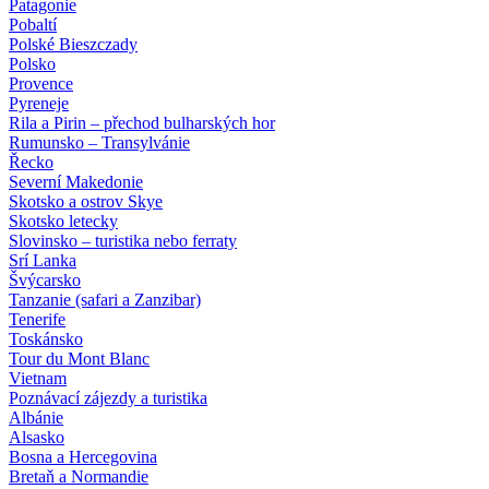
Patagonie
Pobaltí
Polské Bieszczady
Polsko
Provence
Pyreneje
Rila a Pirin – přechod bulharských hor
Rumunsko – Transylvánie
Řecko
Severní Makedonie
Skotsko a ostrov Skye
Skotsko letecky
Slovinsko – turistika nebo ferraty
Srí Lanka
Švýcarsko
Tanzanie (safari a Zanzibar)
Tenerife
Toskánsko
Tour du Mont Blanc
Vietnam
Poznávací zájezdy
a turistika
Albánie
Alsasko
Bosna a Hercegovina
Bretaň a Normandie