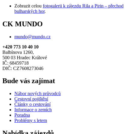
Zobrazit celou
fotogalerii k zájezdu Rila a Pirin – přechod
bulharských hor
.
CK MUNDO
mundo@mundo.cz
+420 773 10 40 10
Balbínova 1260,
500 03 Hradec Králové
IČ: 68459718
DIČ: CZ7608273046
Bude vás zajímat
Nábor nových průvodců
Cestovní pojištění
Články o cestování
Informace o zemích
Poradna
Problémy s letem
Nabídka zájezdů