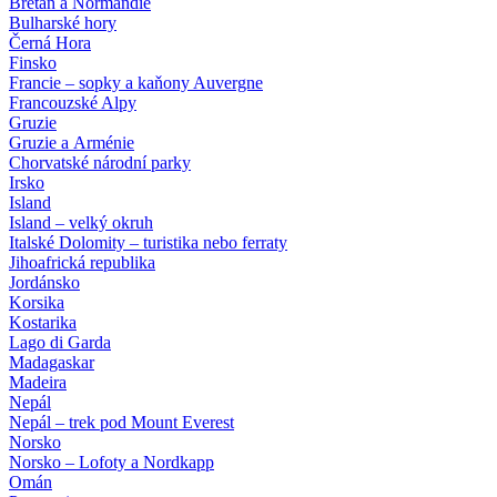
Bretaň a Normandie
Bulharské hory
Černá Hora
Finsko
Francie – sopky a kaňony Auvergne
Francouzské Alpy
Gruzie
Gruzie a Arménie
Chorvatské národní parky
Irsko
Island
Island – velký okruh
Italské Dolomity – turistika nebo ferraty
Jihoafrická republika
Jordánsko
Korsika
Kostarika
Lago di Garda
Madagaskar
Madeira
Nepál
Nepál – trek pod Mount Everest
Norsko
Norsko – Lofoty a Nordkapp
Omán