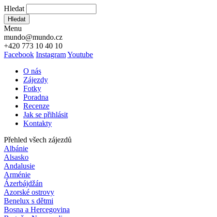
Hledat
Hledat
Menu
mundo@mundo.cz
+420 773 10 40 10
Facebook
Instagram
Youtube
O nás
Zájezdy
Fotky
Poradna
Recenze
Jak se přihlásit
Kontakty
Přehled všech zájezdů
Albánie
Alsasko
Andalusie
Arménie
Ázerbájdžán
Azorské ostrovy
Benelux s dětmi
Bosna a Hercegovina