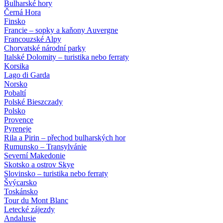
Bulharské hory
Černá Hora
Finsko
Francie – sopky a kaňony Auvergne
Francouzské Alpy
Chorvatské národní parky
Italské Dolomity – turistika nebo ferraty
Korsika
Lago di Garda
Norsko
Pobaltí
Polské Bieszczady
Polsko
Provence
Pyreneje
Rila a Pirin – přechod bulharských hor
Rumunsko – Transylvánie
Severní Makedonie
Skotsko a ostrov Skye
Slovinsko – turistika nebo ferraty
Švýcarsko
Toskánsko
Tour du Mont Blanc
Letecké zájezdy
Andalusie