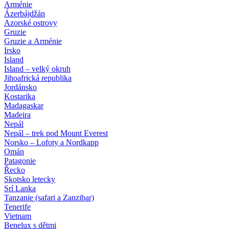
Arménie
Ázerbájdžán
Azorské ostrovy
Gruzie
Gruzie a Arménie
Irsko
Island
Island – velký okruh
Jihoafrická republika
Jordánsko
Kostarika
Madagaskar
Madeira
Nepál
Nepál – trek pod Mount Everest
Norsko – Lofoty a Nordkapp
Omán
Patagonie
Řecko
Skotsko letecky
Srí Lanka
Tanzanie (safari a Zanzibar)
Tenerife
Vietnam
Benelux s dětmi