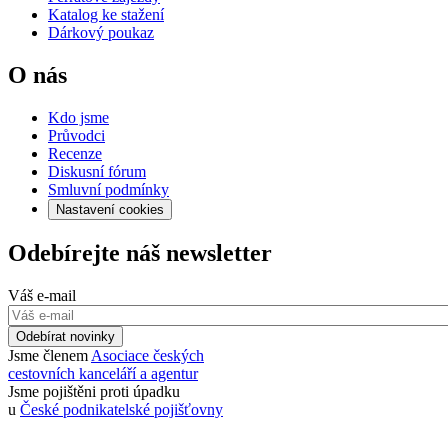
Katalog ke stažení
Dárkový poukaz
O nás
Kdo jsme
Průvodci
Recenze
Diskusní fórum
Smluvní podmínky
Nastavení cookies
Odebírejte náš newsletter
Váš e-mail
Odebírat novinky
Jsme členem
Asociace českých
cestovních kanceláří a agentur
Jsme pojištěni proti úpadku
u
České podnikatelské pojišťovny