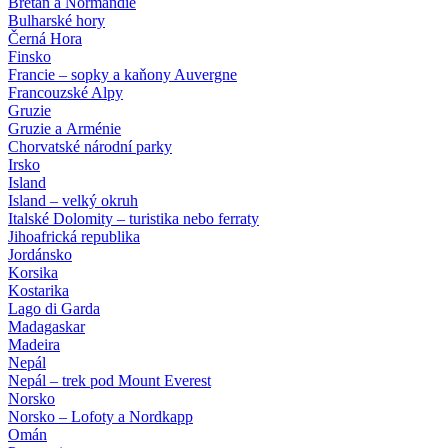
Bretaň a Normandie
Bulharské hory
Černá Hora
Finsko
Francie – sopky a kaňony Auvergne
Francouzské Alpy
Gruzie
Gruzie a Arménie
Chorvatské národní parky
Irsko
Island
Island – velký okruh
Italské Dolomity – turistika nebo ferraty
Jihoafrická republika
Jordánsko
Korsika
Kostarika
Lago di Garda
Madagaskar
Madeira
Nepál
Nepál – trek pod Mount Everest
Norsko
Norsko – Lofoty a Nordkapp
Omán