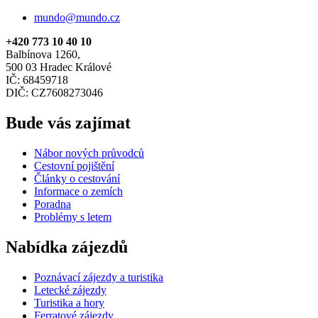
mundo@mundo.cz
+420 773 10 40 10
Balbínova 1260,
500 03 Hradec Králové
IČ: 68459718
DIČ: CZ7608273046
Bude vás zajímat
Nábor nových průvodců
Cestovní pojištění
Články o cestování
Informace o zemích
Poradna
Problémy s letem
Nabídka zájezdů
Poznávací zájezdy a turistika
Letecké zájezdy
Turistika a hory
Ferratové zájezdy