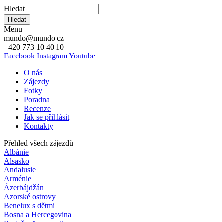
Hledat
Hledat
Menu
mundo@mundo.cz
+420 773 10 40 10
Facebook
Instagram
Youtube
O nás
Zájezdy
Fotky
Poradna
Recenze
Jak se přihlásit
Kontakty
Přehled všech zájezdů
Albánie
Alsasko
Andalusie
Arménie
Ázerbájdžán
Azorské ostrovy
Benelux s dětmi
Bosna a Hercegovina