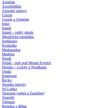
Arménie
Ázerbájdžán
Azorské ostrovy
Gruzie
Gruzie a Arménie
Irsko
Island
Island – velký okruh
Jihoafrická republika
Jordánsko
Kostarika
Madagaskar
Madeira
Nepál
Nepál – trek pod Mount Everest
Norsko – Lofoty a Nordkapp
Omán
Patagonie
Řecko
Skotsko letecky
Srí Lanka
Tanzanie (safari a Zanzibar)
Tenerife
Vietnam
Benelux s dětmi