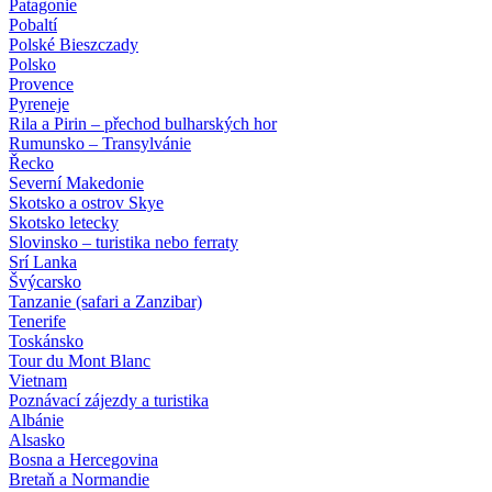
Patagonie
Pobaltí
Polské Bieszczady
Polsko
Provence
Pyreneje
Rila a Pirin – přechod bulharských hor
Rumunsko – Transylvánie
Řecko
Severní Makedonie
Skotsko a ostrov Skye
Skotsko letecky
Slovinsko – turistika nebo ferraty
Srí Lanka
Švýcarsko
Tanzanie (safari a Zanzibar)
Tenerife
Toskánsko
Tour du Mont Blanc
Vietnam
Poznávací zájezdy
a turistika
Albánie
Alsasko
Bosna a Hercegovina
Bretaň a Normandie