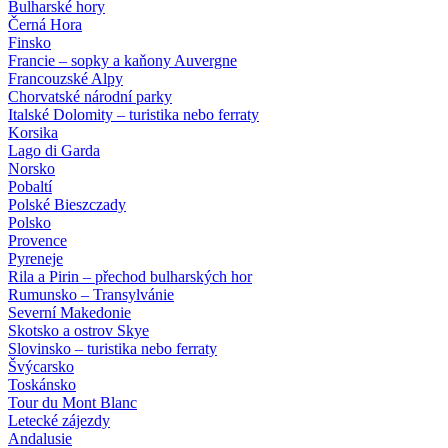
Bulharské hory
Černá Hora
Finsko
Francie – sopky a kaňony Auvergne
Francouzské Alpy
Chorvatské národní parky
Italské Dolomity – turistika nebo ferraty
Korsika
Lago di Garda
Norsko
Pobaltí
Polské Bieszczady
Polsko
Provence
Pyreneje
Rila a Pirin – přechod bulharských hor
Rumunsko – Transylvánie
Severní Makedonie
Skotsko a ostrov Skye
Slovinsko – turistika nebo ferraty
Švýcarsko
Toskánsko
Tour du Mont Blanc
Letecké zájezdy
Andalusie