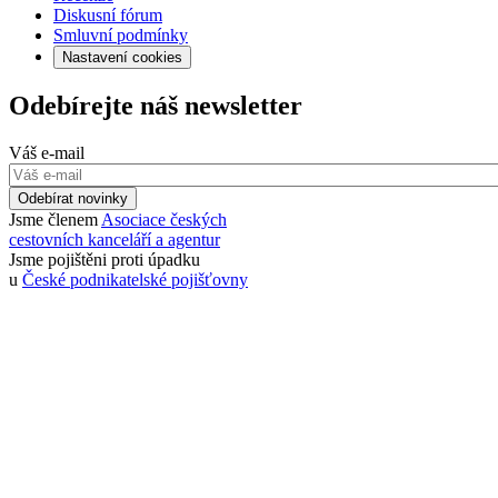
Diskusní fórum
Smluvní podmínky
Nastavení cookies
Odebírejte náš newsletter
Váš e-mail
Odebírat novinky
Jsme členem
Asociace českých
cestovních kanceláří a agentur
Jsme pojištěni proti úpadku
u
České podnikatelské pojišťovny