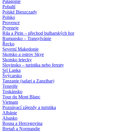
Patagonie
Pobaltí
Polské Bieszczady
Polsko
Provence
Pyreneje
Rila a Pirin – přechod bulharských hor
Rumunsko – Transylvánie
Řecko
Severní Makedonie
Skotsko a ostrov Skye
Skotsko letecky
Slovinsko – turistika nebo ferraty
Srí Lanka
Švýcarsko
Tanzanie (safari a Zanzibar)
Tenerife
Toskánsko
Tour du Mont Blanc
Vietnam
Poznávací zájezdy
a turistika
Albánie
Alsasko
Bosna a Hercegovina
Bretaň a Normandie