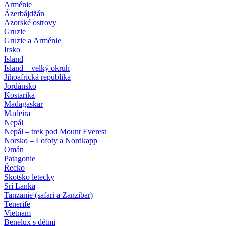
Arménie
Ázerbájdžán
Azorské ostrovy
Gruzie
Gruzie a Arménie
Irsko
Island
Island – velký okruh
Jihoafrická republika
Jordánsko
Kostarika
Madagaskar
Madeira
Nepál
Nepál – trek pod Mount Everest
Norsko – Lofoty a Nordkapp
Omán
Patagonie
Řecko
Skotsko letecky
Srí Lanka
Tanzanie (safari a Zanzibar)
Tenerife
Vietnam
Benelux s dětmi