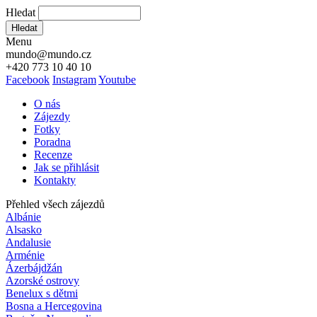
Hledat
Hledat
Menu
mundo@mundo.cz
+420 773 10 40 10
Facebook
Instagram
Youtube
O nás
Zájezdy
Fotky
Poradna
Recenze
Jak se přihlásit
Kontakty
Přehled všech zájezdů
Albánie
Alsasko
Andalusie
Arménie
Ázerbájdžán
Azorské ostrovy
Benelux s dětmi
Bosna a Hercegovina