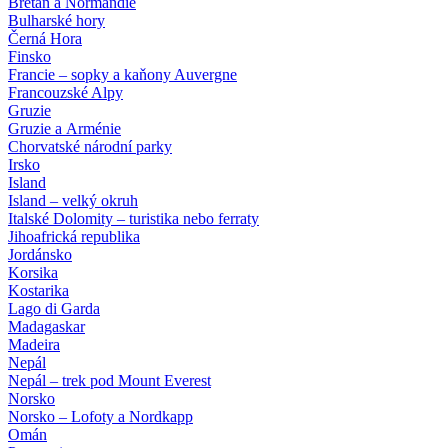
Bretaň a Normandie
Bulharské hory
Černá Hora
Finsko
Francie – sopky a kaňony Auvergne
Francouzské Alpy
Gruzie
Gruzie a Arménie
Chorvatské národní parky
Irsko
Island
Island – velký okruh
Italské Dolomity – turistika nebo ferraty
Jihoafrická republika
Jordánsko
Korsika
Kostarika
Lago di Garda
Madagaskar
Madeira
Nepál
Nepál – trek pod Mount Everest
Norsko
Norsko – Lofoty a Nordkapp
Omán