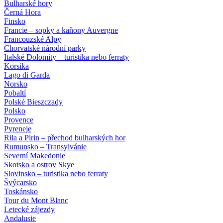
Bulharské hory
Černá Hora
Finsko
Francie – sopky a kaňony Auvergne
Francouzské Alpy
Chorvatské národní parky
Italské Dolomity – turistika nebo ferraty
Korsika
Lago di Garda
Norsko
Pobaltí
Polské Bieszczady
Polsko
Provence
Pyreneje
Rila a Pirin – přechod bulharských hor
Rumunsko – Transylvánie
Severní Makedonie
Skotsko a ostrov Skye
Slovinsko – turistika nebo ferraty
Švýcarsko
Toskánsko
Tour du Mont Blanc
Letecké zájezdy
Andalusie