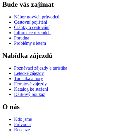
Bude vás zajímat
Nábor nových průvodců
Cestovní pojištění
Články o cestování
Informace o zemích
Poradna
Problémy s letem
Nabídka zájezdů
Poznávací zájezdy a turistika
Letecké zájezdy
Turistika a hory
Ferratové zájezdy
Katalog ke stažení
Dárkový poukaz
O nás
Kdo jsme
Průvodci
Recenze