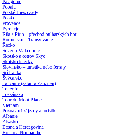
Patagonie
Pobaltí
Polské Bieszczady
Polsko
Provence
Pyreneje
Rila a Pirin – přechod bulharských hor
Rumunsko – Transylvánie
Řecko
Severní Makedonie
Skotsko a ostrov Skye
Skotsko letecky
Slovinsko – turistika nebo ferraty
Srí Lanka
Švýcarsko
Tanzanie (safari a Zanzibar)
Tenerife
Toskánsko
Tour du Mont Blanc
Vietnam
Poznávací zájezdy
a turistika
Albánie
Alsasko
Bosna a Hercegovina
Bretaň a Normandie