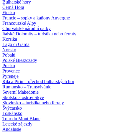
Bulharské hory
Černá Hora
Finsko
Francie – sopky a kaňony Auvergne
Francouzské Alpy
Chorvatské národní parky
Italské Dolomity – turistika nebo ferraty
Korsika
Lago di Garda
Norsko
Pobaltí
Polské Bieszczady
Polsko
Provence
Pyreneje
Rila a Pirin – přechod bulharských hor
Rumunsko – Transylvánie
Severní Makedonie
Skotsko a ostrov Skye
Slovinsko – turistika nebo ferraty
Švýcarsko
Toskánsko
Tour du Mont Blanc
Letecké zájezdy
Andalusie