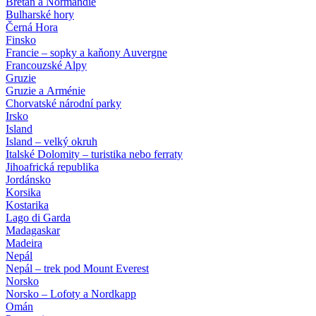
Bretaň a Normandie
Bulharské hory
Černá Hora
Finsko
Francie – sopky a kaňony Auvergne
Francouzské Alpy
Gruzie
Gruzie a Arménie
Chorvatské národní parky
Irsko
Island
Island – velký okruh
Italské Dolomity – turistika nebo ferraty
Jihoafrická republika
Jordánsko
Korsika
Kostarika
Lago di Garda
Madagaskar
Madeira
Nepál
Nepál – trek pod Mount Everest
Norsko
Norsko – Lofoty a Nordkapp
Omán