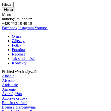
Hledat
Hledat
Menu
mundo@mundo.cz
+420 773 10 40 10
Facebook
Instagram
Youtube
O nás
Zájezdy
Fotky
Poradna
Recenze
Jak se přihlásit
Kontakty
Přehled všech zájezdů
Albánie
Alsasko
Andalusie
Arménie
Ázerbájdžán
Azorské ostrovy
Benelux s dětmi
Bosna a Hercegovina