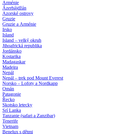
Arménie
Ázerbájdžán
Azorské ostrovy
Gruzie
Gruzie a Arménie
Irsko
Island
Island – velký okruh
Jihoafrická republika
Jordánsko
Kostarika
Madagaskar
Madeira
Nepál
Nepál – trek pod Mount Everest
Norsko – Lofoty a Nordkapp
Omán
Patagonie
Řecko
Skotsko letecky
Srí Lanka
Tanzanie (safari a Zanzibar)
Tenerife
Vietnam
Benelux s dětmi