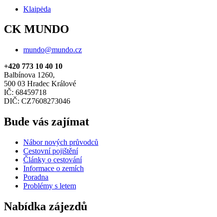
Klaipėda
CK MUNDO
mundo@mundo.cz
+420 773 10 40 10
Balbínova 1260,
500 03 Hradec Králové
IČ: 68459718
DIČ: CZ7608273046
Bude vás zajímat
Nábor nových průvodců
Cestovní pojištění
Články o cestování
Informace o zemích
Poradna
Problémy s letem
Nabídka zájezdů