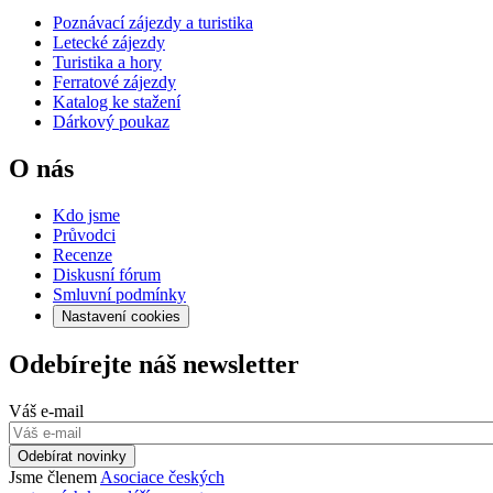
Poznávací zájezdy a turistika
Letecké zájezdy
Turistika a hory
Ferratové zájezdy
Katalog ke stažení
Dárkový poukaz
O nás
Kdo jsme
Průvodci
Recenze
Diskusní fórum
Smluvní podmínky
Nastavení cookies
Odebírejte náš newsletter
Váš e-mail
Odebírat novinky
Jsme členem
Asociace českých