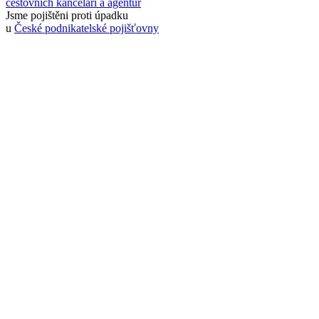
cestovních kanceláří a agentur
Jsme pojištěni proti úpadku
u
České podnikatelské pojišťovny