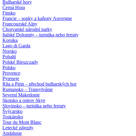
Bulharské hory
Černá Hora
Finsko
Francie – sopky a kaňony Auvergne
Francouzské Alpy
Chorvatské národní parky
Italské Dolomity – turistika nebo ferraty
Korsika
Lago di Garda
Norsko
Pobaltí
Polské Bieszczady
Polsko
Provence
Pyreneje
Rila a Pirin – přechod bulharských hor
Rumunsko – Transylvánie
Severní Makedonie
Skotsko a ostrov Skye
Slovinsko – turistika nebo ferraty
Švýcarsko
Toskánsko
Tour du Mont Blanc
Letecké zájezdy
Andalusie