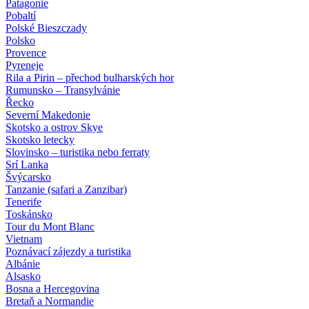
Patagonie
Pobaltí
Polské Bieszczady
Polsko
Provence
Pyreneje
Rila a Pirin – přechod bulharských hor
Rumunsko – Transylvánie
Řecko
Severní Makedonie
Skotsko a ostrov Skye
Skotsko letecky
Slovinsko – turistika nebo ferraty
Srí Lanka
Švýcarsko
Tanzanie (safari a Zanzibar)
Tenerife
Toskánsko
Tour du Mont Blanc
Vietnam
Poznávací zájezdy
a turistika
Albánie
Alsasko
Bosna a Hercegovina
Bretaň a Normandie