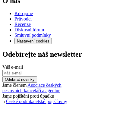
O nás
Kdo jsme
Průvodci
Recenze
Diskusní fórum
Smluvní podmínky
Nastavení cookies
Odebírejte náš newsletter
Váš e-mail
Odebírat novinky
Jsme členem
Asociace českých
cestovních kanceláří a agentur
Jsme pojištěni proti úpadku
u
České podnikatelské pojišťovny