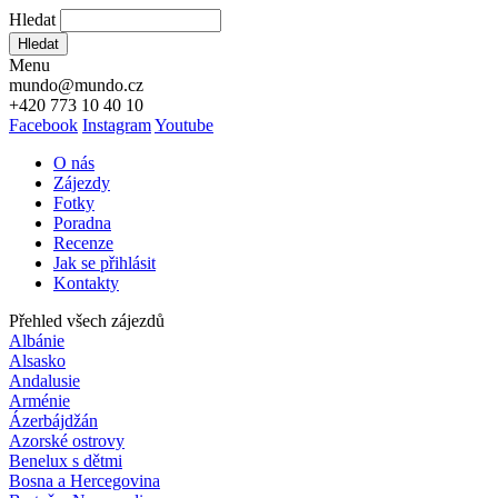
Hledat
Hledat
Menu
mundo@mundo.cz
+420 773 10 40 10
Facebook
Instagram
Youtube
O nás
Zájezdy
Fotky
Poradna
Recenze
Jak se přihlásit
Kontakty
Přehled všech zájezdů
Albánie
Alsasko
Andalusie
Arménie
Ázerbájdžán
Azorské ostrovy
Benelux s dětmi
Bosna a Hercegovina