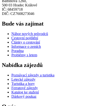
Balbínova 1260,
500 03 Hradec Králové
IČ: 68459718
DIČ: CZ7608273046
Bude vás zajímat
Nábor nových průvodců
Cestovní pojištění
Články o cestování
Informace o zemích
Poradna
Problémy s letem
Nabídka zájezdů
Poznávací zájezdy a turistika
Letecké zájezdy
Turistika a hory
Ferratové zájezdy
Katalog ke stažení
Dárkový poukaz