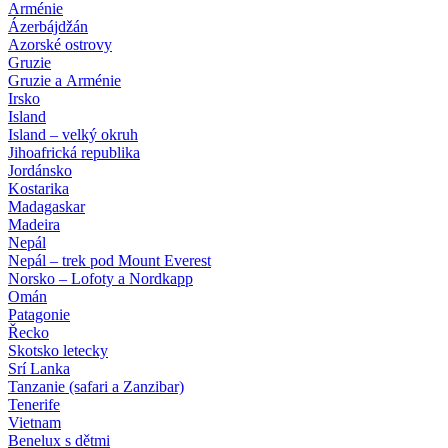
Arménie
Ázerbájdžán
Azorské ostrovy
Gruzie
Gruzie a Arménie
Irsko
Island
Island – velký okruh
Jihoafrická republika
Jordánsko
Kostarika
Madagaskar
Madeira
Nepál
Nepál – trek pod Mount Everest
Norsko – Lofoty a Nordkapp
Omán
Patagonie
Řecko
Skotsko letecky
Srí Lanka
Tanzanie (safari a Zanzibar)
Tenerife
Vietnam
Benelux s dětmi