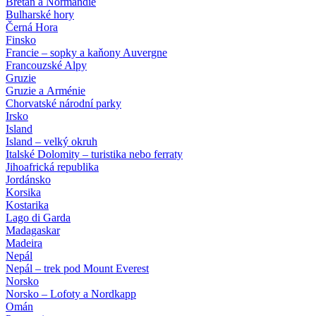
Bretaň a Normandie
Bulharské hory
Černá Hora
Finsko
Francie – sopky a kaňony Auvergne
Francouzské Alpy
Gruzie
Gruzie a Arménie
Chorvatské národní parky
Irsko
Island
Island – velký okruh
Italské Dolomity – turistika nebo ferraty
Jihoafrická republika
Jordánsko
Korsika
Kostarika
Lago di Garda
Madagaskar
Madeira
Nepál
Nepál – trek pod Mount Everest
Norsko
Norsko – Lofoty a Nordkapp
Omán