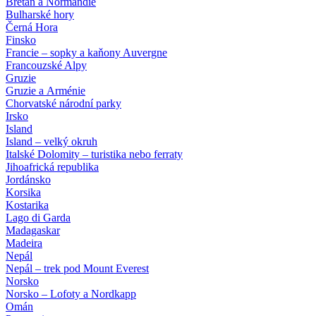
Bretaň a Normandie
Bulharské hory
Černá Hora
Finsko
Francie – sopky a kaňony Auvergne
Francouzské Alpy
Gruzie
Gruzie a Arménie
Chorvatské národní parky
Irsko
Island
Island – velký okruh
Italské Dolomity – turistika nebo ferraty
Jihoafrická republika
Jordánsko
Korsika
Kostarika
Lago di Garda
Madagaskar
Madeira
Nepál
Nepál – trek pod Mount Everest
Norsko
Norsko – Lofoty a Nordkapp
Omán