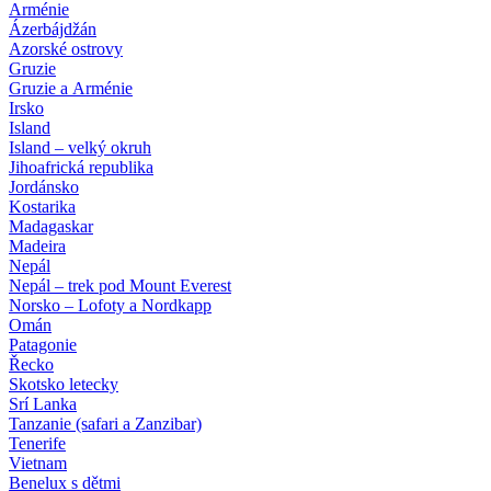
Arménie
Ázerbájdžán
Azorské ostrovy
Gruzie
Gruzie a Arménie
Irsko
Island
Island – velký okruh
Jihoafrická republika
Jordánsko
Kostarika
Madagaskar
Madeira
Nepál
Nepál – trek pod Mount Everest
Norsko – Lofoty a Nordkapp
Omán
Patagonie
Řecko
Skotsko letecky
Srí Lanka
Tanzanie (safari a Zanzibar)
Tenerife
Vietnam
Benelux s dětmi