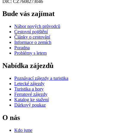
DIČ: CZ7608273046
Bude vás zajímat
Nábor nových průvodců
Cestovní pojištění
Články o cestování
Informace o zemích
Poradna
Problémy s letem
Nabídka zájezdů
Poznávací zájezdy a turistika
Letecké zájezdy
Turistika a hory
Ferratové zájezdy
Katalog ke stažení
Dárkový poukaz
O nás
Kdo jsme