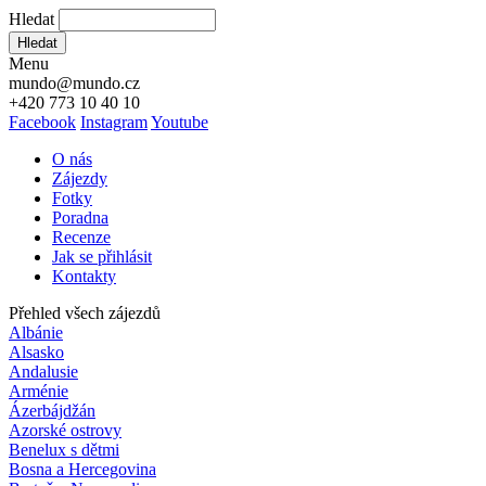
Hledat
Hledat
Menu
mundo@mundo.cz
+420 773 10 40 10
Facebook
Instagram
Youtube
O nás
Zájezdy
Fotky
Poradna
Recenze
Jak se přihlásit
Kontakty
Přehled všech zájezdů
Albánie
Alsasko
Andalusie
Arménie
Ázerbájdžán
Azorské ostrovy
Benelux s dětmi
Bosna a Hercegovina