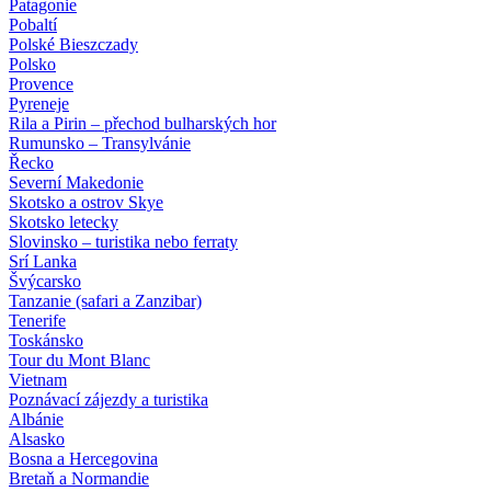
Patagonie
Pobaltí
Polské Bieszczady
Polsko
Provence
Pyreneje
Rila a Pirin – přechod bulharských hor
Rumunsko – Transylvánie
Řecko
Severní Makedonie
Skotsko a ostrov Skye
Skotsko letecky
Slovinsko – turistika nebo ferraty
Srí Lanka
Švýcarsko
Tanzanie (safari a Zanzibar)
Tenerife
Toskánsko
Tour du Mont Blanc
Vietnam
Poznávací zájezdy
a turistika
Albánie
Alsasko
Bosna a Hercegovina
Bretaň a Normandie