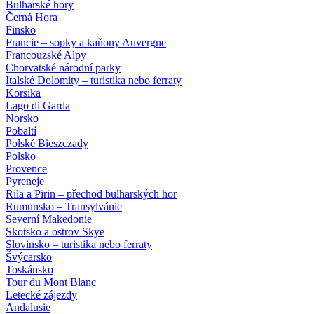
Bulharské hory
Černá Hora
Finsko
Francie – sopky a kaňony Auvergne
Francouzské Alpy
Chorvatské národní parky
Italské Dolomity – turistika nebo ferraty
Korsika
Lago di Garda
Norsko
Pobaltí
Polské Bieszczady
Polsko
Provence
Pyreneje
Rila a Pirin – přechod bulharských hor
Rumunsko – Transylvánie
Severní Makedonie
Skotsko a ostrov Skye
Slovinsko – turistika nebo ferraty
Švýcarsko
Toskánsko
Tour du Mont Blanc
Letecké zájezdy
Andalusie