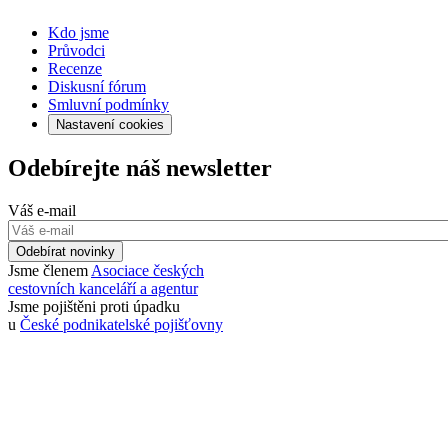
Kdo jsme
Průvodci
Recenze
Diskusní fórum
Smluvní podmínky
Nastavení cookies
Odebírejte náš newsletter
Váš e-mail
Odebírat novinky
Jsme členem
Asociace českých
cestovních kanceláří a agentur
Jsme pojištěni proti úpadku
u
České podnikatelské pojišťovny