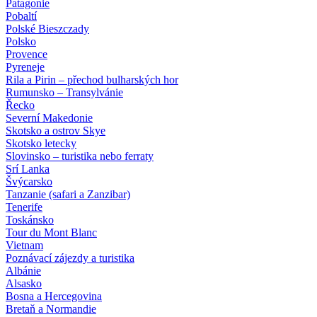
Patagonie
Pobaltí
Polské Bieszczady
Polsko
Provence
Pyreneje
Rila a Pirin – přechod bulharských hor
Rumunsko – Transylvánie
Řecko
Severní Makedonie
Skotsko a ostrov Skye
Skotsko letecky
Slovinsko – turistika nebo ferraty
Srí Lanka
Švýcarsko
Tanzanie (safari a Zanzibar)
Tenerife
Toskánsko
Tour du Mont Blanc
Vietnam
Poznávací zájezdy
a turistika
Albánie
Alsasko
Bosna a Hercegovina
Bretaň a Normandie