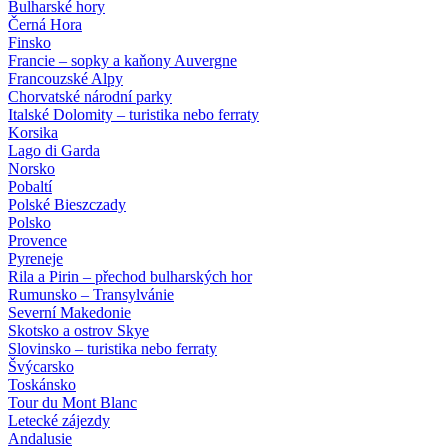
Bulharské hory
Černá Hora
Finsko
Francie – sopky a kaňony Auvergne
Francouzské Alpy
Chorvatské národní parky
Italské Dolomity – turistika nebo ferraty
Korsika
Lago di Garda
Norsko
Pobaltí
Polské Bieszczady
Polsko
Provence
Pyreneje
Rila a Pirin – přechod bulharských hor
Rumunsko – Transylvánie
Severní Makedonie
Skotsko a ostrov Skye
Slovinsko – turistika nebo ferraty
Švýcarsko
Toskánsko
Tour du Mont Blanc
Letecké zájezdy
Andalusie