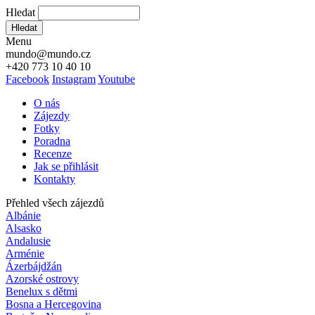
Hledat
Hledat
Menu
mundo@mundo.cz
+420 773 10 40 10
Facebook
Instagram
Youtube
O nás
Zájezdy
Fotky
Poradna
Recenze
Jak se přihlásit
Kontakty
Přehled všech zájezdů
Albánie
Alsasko
Andalusie
Arménie
Ázerbájdžán
Azorské ostrovy
Benelux s dětmi
Bosna a Hercegovina