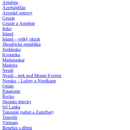
Arménie
Ázerbájdžán
Azorské ostrovy
Gruzie
Gruzie a Arménie
Irsko
Island
Island – velký okruh
Jihoafrická republika
Jordánsko
Kostarika
Madagaskar
Madeira
Nepál
Nepál – trek pod Mount Everest
Norsko – Lofoty a Nordkapp
Omán
Patagonie
Řecko
Skotsko letecky
Srí Lanka
Tanzanie (safari a Zanzibar)
Tenerife
Vietnam
Benelux s dětmi