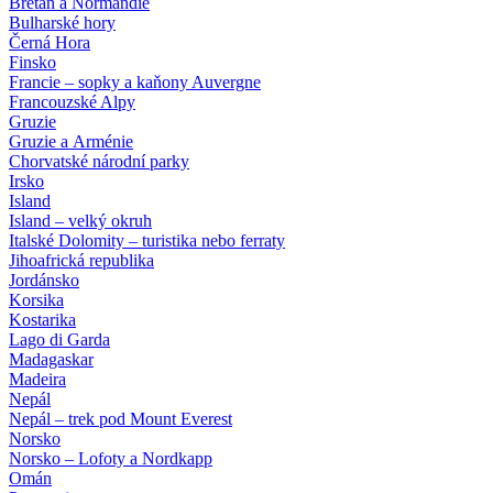
Bretaň a Normandie
Bulharské hory
Černá Hora
Finsko
Francie – sopky a kaňony Auvergne
Francouzské Alpy
Gruzie
Gruzie a Arménie
Chorvatské národní parky
Irsko
Island
Island – velký okruh
Italské Dolomity – turistika nebo ferraty
Jihoafrická republika
Jordánsko
Korsika
Kostarika
Lago di Garda
Madagaskar
Madeira
Nepál
Nepál – trek pod Mount Everest
Norsko
Norsko – Lofoty a Nordkapp
Omán