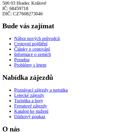
500 03 Hradec Králové
IČ: 68459718
DIČ: CZ7608273046
Bude vás zajímat
Nábor nových průvodců
Cestovní pojištění
Články o cestování
Informace o zemích
Poradna
Problémy s letem
Nabídka zájezdů
Poznávací zájezdy a turistika
Letecké zájezdy
Turistika a hory
Ferratové zájezdy
Katalog ke stažení
Dárkový poukaz
O nás