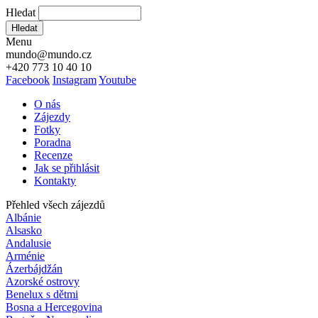
Hledat
Hledat
Menu
mundo@mundo.cz
+420 773 10 40 10
Facebook
Instagram
Youtube
O nás
Zájezdy
Fotky
Poradna
Recenze
Jak se přihlásit
Kontakty
Přehled všech zájezdů
Albánie
Alsasko
Andalusie
Arménie
Ázerbájdžán
Azorské ostrovy
Benelux s dětmi
Bosna a Hercegovina