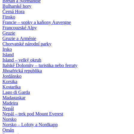
Bretaň a Normandie
Bulharské hory
Černá Hora
Finsko
Francie – sopky a kaňony Auvergne
Francouzské Alpy
Gruzie
Gruzie a Arménie
Chorvatské národní parky
Irsko
Island
Island – velký okruh
Italské Dolomity – turistika nebo ferraty
Jihoafrická republika
Jordánsko
Korsika
Kostarika
Lago di Garda
Madagaskar
Madeira
Nepál
Nepál – trek pod Mount Everest
Norsko
Norsko – Lofoty a Nordkapp
Omán