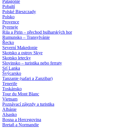
Patagonie
Pobaltí
Polské Bieszczady
Polsko
Provence
Pyreneje
Rila a Pirin – přechod bulharských hor
Rumunsko – Transylvánie
Řecko
Severní Makedonie
Skotsko a ostrov Skye
Skotsko letecky
Slovinsko – turistika nebo ferraty
Srí Lanka
Švýcarsko
Tanzanie (safari a Zanzibar)
Tenerife
Toskánsko
Tour du Mont Blanc
Vietnam
Poznávací zájezdy
a turistika
Albánie
Alsasko
Bosna a Hercegovina
Bretaň a Normandie