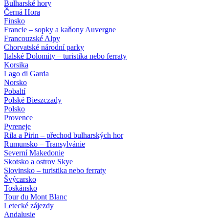
Bulharské hory
Černá Hora
Finsko
Francie – sopky a kaňony Auvergne
Francouzské Alpy
Chorvatské národní parky
Italské Dolomity – turistika nebo ferraty
Korsika
Lago di Garda
Norsko
Pobaltí
Polské Bieszczady
Polsko
Provence
Pyreneje
Rila a Pirin – přechod bulharských hor
Rumunsko – Transylvánie
Severní Makedonie
Skotsko a ostrov Skye
Slovinsko – turistika nebo ferraty
Švýcarsko
Toskánsko
Tour du Mont Blanc
Letecké zájezdy
Andalusie