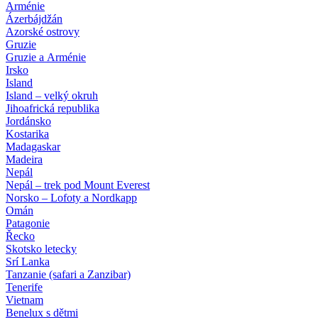
Arménie
Ázerbájdžán
Azorské ostrovy
Gruzie
Gruzie a Arménie
Irsko
Island
Island – velký okruh
Jihoafrická republika
Jordánsko
Kostarika
Madagaskar
Madeira
Nepál
Nepál – trek pod Mount Everest
Norsko – Lofoty a Nordkapp
Omán
Patagonie
Řecko
Skotsko letecky
Srí Lanka
Tanzanie (safari a Zanzibar)
Tenerife
Vietnam
Benelux s dětmi