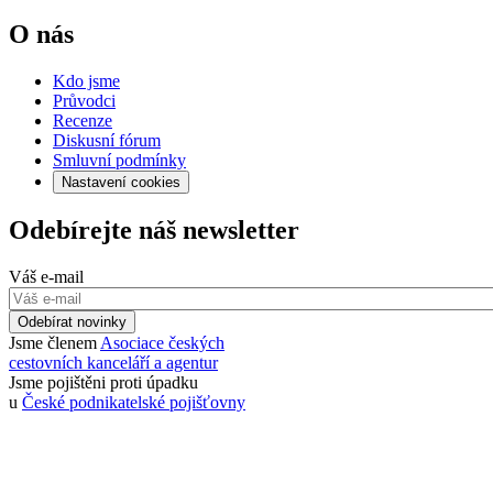
O nás
Kdo jsme
Průvodci
Recenze
Diskusní fórum
Smluvní podmínky
Nastavení cookies
Odebírejte náš newsletter
Váš e-mail
Odebírat novinky
Jsme členem
Asociace českých
cestovních kanceláří a agentur
Jsme pojištěni proti úpadku
u
České podnikatelské pojišťovny