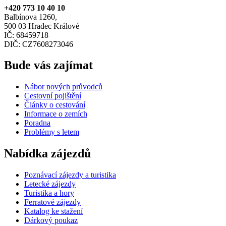
+420 773 10 40 10
Balbínova 1260,
500 03 Hradec Králové
IČ: 68459718
DIČ: CZ7608273046
Bude vás zajímat
Nábor nových průvodců
Cestovní pojištění
Články o cestování
Informace o zemích
Poradna
Problémy s letem
Nabídka zájezdů
Poznávací zájezdy a turistika
Letecké zájezdy
Turistika a hory
Ferratové zájezdy
Katalog ke stažení
Dárkový poukaz