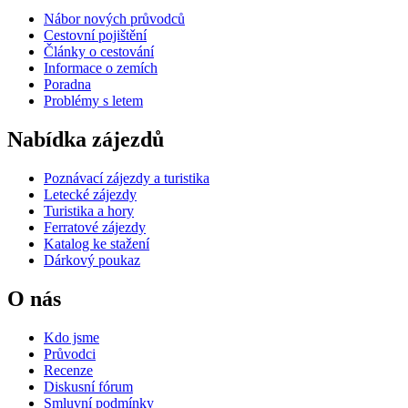
Nábor nových průvodců
Cestovní pojištění
Články o cestování
Informace o zemích
Poradna
Problémy s letem
Nabídka zájezdů
Poznávací zájezdy a turistika
Letecké zájezdy
Turistika a hory
Ferratové zájezdy
Katalog ke stažení
Dárkový poukaz
O nás
Kdo jsme
Průvodci
Recenze
Diskusní fórum
Smluvní podmínky