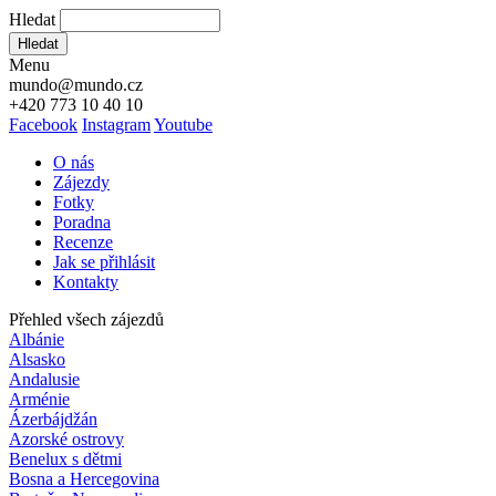
Hledat
Hledat
Menu
mundo@mundo.cz
+420 773 10 40 10
Facebook
Instagram
Youtube
O nás
Zájezdy
Fotky
Poradna
Recenze
Jak se přihlásit
Kontakty
Přehled všech zájezdů
Albánie
Alsasko
Andalusie
Arménie
Ázerbájdžán
Azorské ostrovy
Benelux s dětmi
Bosna a Hercegovina