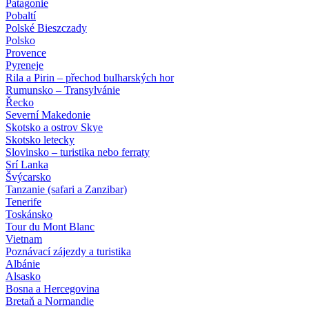
Patagonie
Pobaltí
Polské Bieszczady
Polsko
Provence
Pyreneje
Rila a Pirin – přechod bulharských hor
Rumunsko – Transylvánie
Řecko
Severní Makedonie
Skotsko a ostrov Skye
Skotsko letecky
Slovinsko – turistika nebo ferraty
Srí Lanka
Švýcarsko
Tanzanie (safari a Zanzibar)
Tenerife
Toskánsko
Tour du Mont Blanc
Vietnam
Poznávací zájezdy
a turistika
Albánie
Alsasko
Bosna a Hercegovina
Bretaň a Normandie