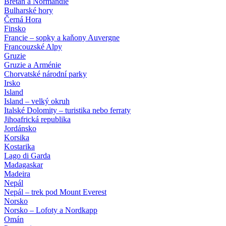
Bretaň a Normandie
Bulharské hory
Černá Hora
Finsko
Francie – sopky a kaňony Auvergne
Francouzské Alpy
Gruzie
Gruzie a Arménie
Chorvatské národní parky
Irsko
Island
Island – velký okruh
Italské Dolomity – turistika nebo ferraty
Jihoafrická republika
Jordánsko
Korsika
Kostarika
Lago di Garda
Madagaskar
Madeira
Nepál
Nepál – trek pod Mount Everest
Norsko
Norsko – Lofoty a Nordkapp
Omán