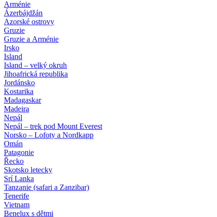
Arménie
Ázerbájdžán
Azorské ostrovy
Gruzie
Gruzie a Arménie
Irsko
Island
Island – velký okruh
Jihoafrická republika
Jordánsko
Kostarika
Madagaskar
Madeira
Nepál
Nepál – trek pod Mount Everest
Norsko – Lofoty a Nordkapp
Omán
Patagonie
Řecko
Skotsko letecky
Srí Lanka
Tanzanie (safari a Zanzibar)
Tenerife
Vietnam
Benelux s dětmi