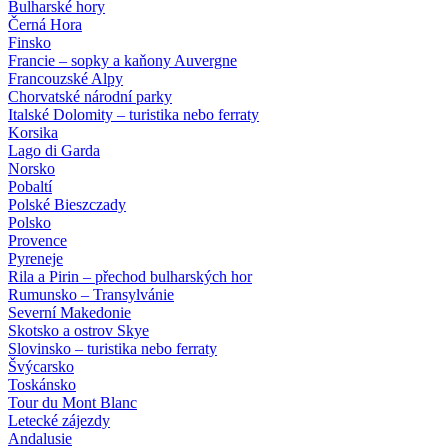
Bulharské hory
Černá Hora
Finsko
Francie – sopky a kaňony Auvergne
Francouzské Alpy
Chorvatské národní parky
Italské Dolomity – turistika nebo ferraty
Korsika
Lago di Garda
Norsko
Pobaltí
Polské Bieszczady
Polsko
Provence
Pyreneje
Rila a Pirin – přechod bulharských hor
Rumunsko – Transylvánie
Severní Makedonie
Skotsko a ostrov Skye
Slovinsko – turistika nebo ferraty
Švýcarsko
Toskánsko
Tour du Mont Blanc
Letecké zájezdy
Andalusie