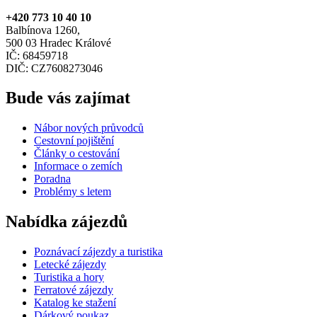
+420 773 10 40 10
Balbínova 1260,
500 03 Hradec Králové
IČ: 68459718
DIČ: CZ7608273046
Bude vás zajímat
Nábor nových průvodců
Cestovní pojištění
Články o cestování
Informace o zemích
Poradna
Problémy s letem
Nabídka zájezdů
Poznávací zájezdy a turistika
Letecké zájezdy
Turistika a hory
Ferratové zájezdy
Katalog ke stažení
Dárkový poukaz