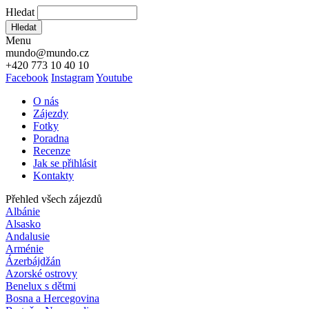
Hledat
Hledat
Menu
mundo@mundo.cz
+420 773 10 40 10
Facebook
Instagram
Youtube
O nás
Zájezdy
Fotky
Poradna
Recenze
Jak se přihlásit
Kontakty
Přehled všech zájezdů
Albánie
Alsasko
Andalusie
Arménie
Ázerbájdžán
Azorské ostrovy
Benelux s dětmi
Bosna a Hercegovina