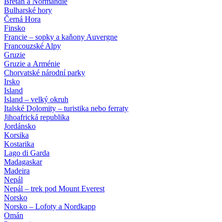
Bretaň a Normandie
Bulharské hory
Černá Hora
Finsko
Francie – sopky a kaňony Auvergne
Francouzské Alpy
Gruzie
Gruzie a Arménie
Chorvatské národní parky
Irsko
Island
Island – velký okruh
Italské Dolomity – turistika nebo ferraty
Jihoafrická republika
Jordánsko
Korsika
Kostarika
Lago di Garda
Madagaskar
Madeira
Nepál
Nepál – trek pod Mount Everest
Norsko
Norsko – Lofoty a Nordkapp
Omán