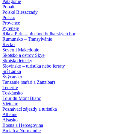
Patagonie
Pobaltí
Polské Bieszczady
Polsko
Provence
Pyreneje
Rila a Pirin – přechod bulharských hor
Rumunsko – Transylvánie
Řecko
Severní Makedonie
Skotsko a ostrov Skye
Skotsko letecky
Slovinsko – turistika nebo ferraty
Srí Lanka
Švýcarsko
Tanzanie (safari a Zanzibar)
Tenerife
Toskánsko
Tour du Mont Blanc
Vietnam
Poznávací zájezdy
a turistika
Albánie
Alsasko
Bosna a Hercegovina
Bretaň a Normandie