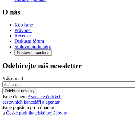
O nás
Kdo jsme
Průvodci
Recenze
Diskusní fórum
Smluvní podmínky
Nastavení cookies
Odebírejte náš newsletter
Váš e-mail
Odebírat novinky
Jsme členem
Asociace českých
cestovních kanceláří a agentur
Jsme pojištěni proti úpadku
u
České podnikatelské pojišťovny