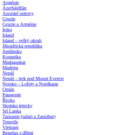
Arménie
Ázerbájdžán
Azorské ostrovy
Gruzie
Gruzie a Arménie
Irsko
Island
Island – velký okruh
Jihoafrická republika
Jordánsko
Kostarika
Madagaskar
Madeira
Nepál
Nepál – trek pod Mount Everest
Norsko – Lofoty a Nordkapp
Omán
Patagonie
Řecko
Skotsko letecky
Srí Lanka
Tanzanie (safari a Zanzibar)
Tenerife
Vietnam
Benelux s dětmi