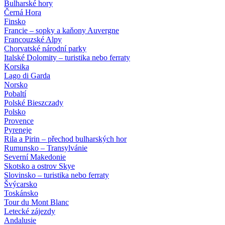
Bulharské hory
Černá Hora
Finsko
Francie – sopky a kaňony Auvergne
Francouzské Alpy
Chorvatské národní parky
Italské Dolomity – turistika nebo ferraty
Korsika
Lago di Garda
Norsko
Pobaltí
Polské Bieszczady
Polsko
Provence
Pyreneje
Rila a Pirin – přechod bulharských hor
Rumunsko – Transylvánie
Severní Makedonie
Skotsko a ostrov Skye
Slovinsko – turistika nebo ferraty
Švýcarsko
Toskánsko
Tour du Mont Blanc
Letecké zájezdy
Andalusie