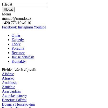
Hledat
Hledat
Menu
mundo@mundo.cz
+420 773 10 40 10
Facebook
Instagram
Youtube
O nás
Zájezdy
Fotky
Poradna
Recenze
Jak se přihlásit
Kontakty
Přehled všech zájezdů
Albánie
Alsasko
Andalusie
Arménie
Ázerbájdžán
Azorské ostrovy
Benelux s dětmi
Bosna a Hercegovina