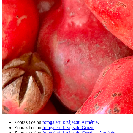
Zobrazit celou
fotogalerii k zájezdu Arménie
.
Zobrazit celou
fotogalerii k zájezdu Gruzie
.
Zobrazit celou
fotogalerii k zájezdu Gruzie a Arménie
.