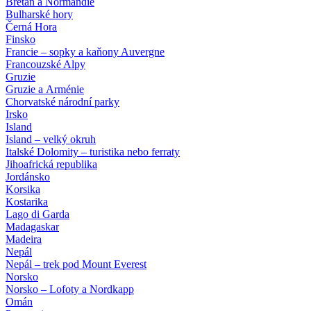
Bretaň a Normandie
Bulharské hory
Černá Hora
Finsko
Francie – sopky a kaňony Auvergne
Francouzské Alpy
Gruzie
Gruzie a Arménie
Chorvatské národní parky
Irsko
Island
Island – velký okruh
Italské Dolomity – turistika nebo ferraty
Jihoafrická republika
Jordánsko
Korsika
Kostarika
Lago di Garda
Madagaskar
Madeira
Nepál
Nepál – trek pod Mount Everest
Norsko
Norsko – Lofoty a Nordkapp
Omán