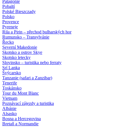
Patagonie
Pobaltí
Polské Bieszczady
Polsko
Provence
Pyreneje
Rila a Pirin – přechod bulharských hor
Rumunsko – Transylvánie
Řecko
Severní Makedonie
Skotsko a ostrov Skye
Skotsko letecky
Slovinsko – turistika nebo ferraty
Srí Lanka
Švýcarsko
Tanzanie (safari a Zanzibar)
Tenerife
Toskánsko
Tour du Mont Blanc
Vietnam
Poznávací zájezdy
a turistika
Albánie
Alsasko
Bosna a Hercegovina
Bretaň a Normandie