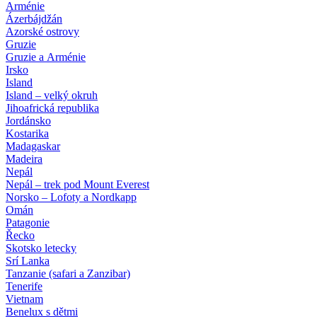
Arménie
Ázerbájdžán
Azorské ostrovy
Gruzie
Gruzie a Arménie
Irsko
Island
Island – velký okruh
Jihoafrická republika
Jordánsko
Kostarika
Madagaskar
Madeira
Nepál
Nepál – trek pod Mount Everest
Norsko – Lofoty a Nordkapp
Omán
Patagonie
Řecko
Skotsko letecky
Srí Lanka
Tanzanie (safari a Zanzibar)
Tenerife
Vietnam
Benelux s dětmi