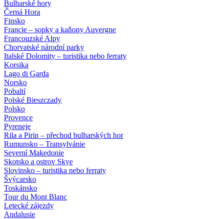
Bulharské hory
Černá Hora
Finsko
Francie – sopky a kaňony Auvergne
Francouzské Alpy
Chorvatské národní parky
Italské Dolomity – turistika nebo ferraty
Korsika
Lago di Garda
Norsko
Pobaltí
Polské Bieszczady
Polsko
Provence
Pyreneje
Rila a Pirin – přechod bulharských hor
Rumunsko – Transylvánie
Severní Makedonie
Skotsko a ostrov Skye
Slovinsko – turistika nebo ferraty
Švýcarsko
Toskánsko
Tour du Mont Blanc
Letecké zájezdy
Andalusie