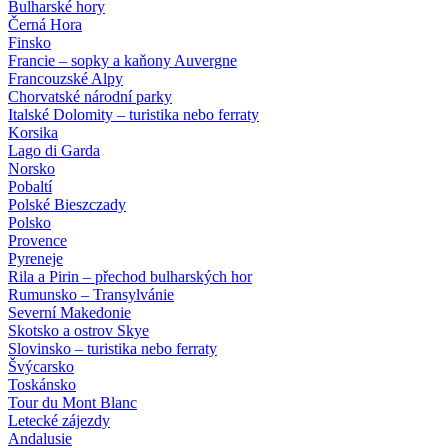
Bulharské hory
Černá Hora
Finsko
Francie – sopky a kaňony Auvergne
Francouzské Alpy
Chorvatské národní parky
Italské Dolomity – turistika nebo ferraty
Korsika
Lago di Garda
Norsko
Pobaltí
Polské Bieszczady
Polsko
Provence
Pyreneje
Rila a Pirin – přechod bulharských hor
Rumunsko – Transylvánie
Severní Makedonie
Skotsko a ostrov Skye
Slovinsko – turistika nebo ferraty
Švýcarsko
Toskánsko
Tour du Mont Blanc
Letecké zájezdy
Andalusie