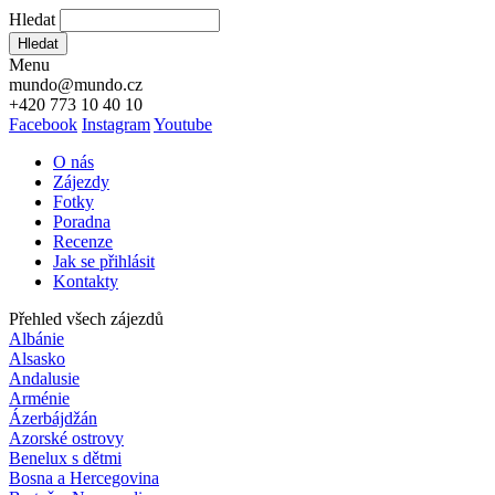
Hledat
Hledat
Menu
mundo@mundo.cz
+420 773 10 40 10
Facebook
Instagram
Youtube
O nás
Zájezdy
Fotky
Poradna
Recenze
Jak se přihlásit
Kontakty
Přehled všech zájezdů
Albánie
Alsasko
Andalusie
Arménie
Ázerbájdžán
Azorské ostrovy
Benelux s dětmi
Bosna a Hercegovina