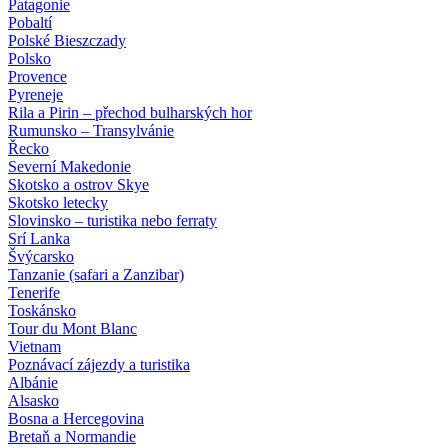
Patagonie
Pobaltí
Polské Bieszczady
Polsko
Provence
Pyreneje
Rila a Pirin – přechod bulharských hor
Rumunsko – Transylvánie
Řecko
Severní Makedonie
Skotsko a ostrov Skye
Skotsko letecky
Slovinsko – turistika nebo ferraty
Srí Lanka
Švýcarsko
Tanzanie (safari a Zanzibar)
Tenerife
Toskánsko
Tour du Mont Blanc
Vietnam
Poznávací zájezdy
a turistika
Albánie
Alsasko
Bosna a Hercegovina
Bretaň a Normandie