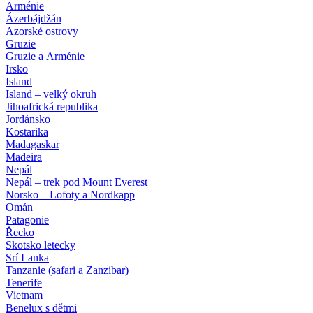
Arménie
Ázerbájdžán
Azorské ostrovy
Gruzie
Gruzie a Arménie
Irsko
Island
Island – velký okruh
Jihoafrická republika
Jordánsko
Kostarika
Madagaskar
Madeira
Nepál
Nepál – trek pod Mount Everest
Norsko – Lofoty a Nordkapp
Omán
Patagonie
Řecko
Skotsko letecky
Srí Lanka
Tanzanie (safari a Zanzibar)
Tenerife
Vietnam
Benelux s dětmi