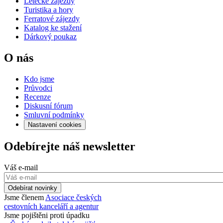
Letecké zájezdy
Turistika a hory
Ferratové zájezdy
Katalog ke stažení
Dárkový poukaz
O nás
Kdo jsme
Průvodci
Recenze
Diskusní fórum
Smluvní podmínky
Nastavení cookies
Odebírejte náš newsletter
Váš e-mail
Odebírat novinky
Jsme členem
Asociace českých
cestovních kanceláří a agentur
Jsme pojištěni proti úpadku