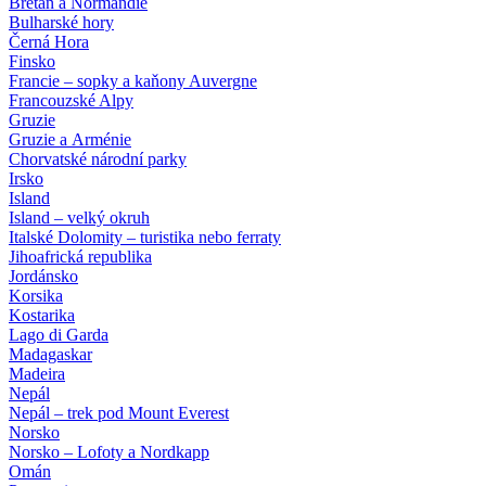
Bretaň a Normandie
Bulharské hory
Černá Hora
Finsko
Francie – sopky a kaňony Auvergne
Francouzské Alpy
Gruzie
Gruzie a Arménie
Chorvatské národní parky
Irsko
Island
Island – velký okruh
Italské Dolomity – turistika nebo ferraty
Jihoafrická republika
Jordánsko
Korsika
Kostarika
Lago di Garda
Madagaskar
Madeira
Nepál
Nepál – trek pod Mount Everest
Norsko
Norsko – Lofoty a Nordkapp
Omán