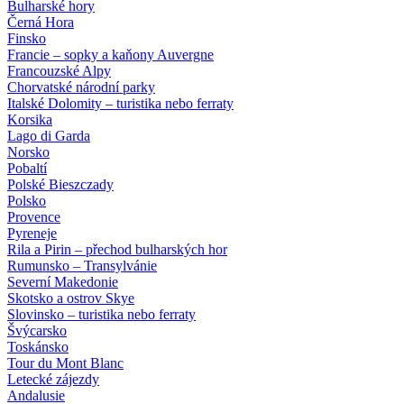
Bulharské hory
Černá Hora
Finsko
Francie – sopky a kaňony Auvergne
Francouzské Alpy
Chorvatské národní parky
Italské Dolomity – turistika nebo ferraty
Korsika
Lago di Garda
Norsko
Pobaltí
Polské Bieszczady
Polsko
Provence
Pyreneje
Rila a Pirin – přechod bulharských hor
Rumunsko – Transylvánie
Severní Makedonie
Skotsko a ostrov Skye
Slovinsko – turistika nebo ferraty
Švýcarsko
Toskánsko
Tour du Mont Blanc
Letecké zájezdy
Andalusie