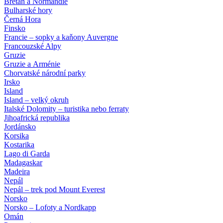
Bretaň a Normandie
Bulharské hory
Černá Hora
Finsko
Francie – sopky a kaňony Auvergne
Francouzské Alpy
Gruzie
Gruzie a Arménie
Chorvatské národní parky
Irsko
Island
Island – velký okruh
Italské Dolomity – turistika nebo ferraty
Jihoafrická republika
Jordánsko
Korsika
Kostarika
Lago di Garda
Madagaskar
Madeira
Nepál
Nepál – trek pod Mount Everest
Norsko
Norsko – Lofoty a Nordkapp
Omán