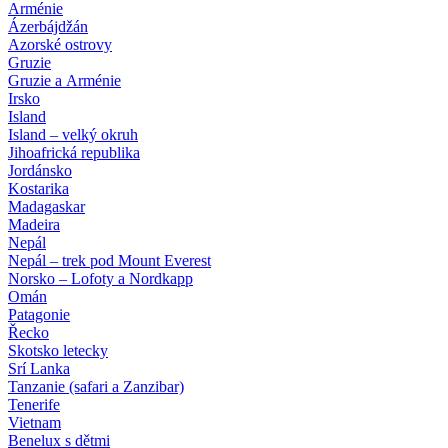
Arménie
Ázerbájdžán
Azorské ostrovy
Gruzie
Gruzie a Arménie
Irsko
Island
Island – velký okruh
Jihoafrická republika
Jordánsko
Kostarika
Madagaskar
Madeira
Nepál
Nepál – trek pod Mount Everest
Norsko – Lofoty a Nordkapp
Omán
Patagonie
Řecko
Skotsko letecky
Srí Lanka
Tanzanie (safari a Zanzibar)
Tenerife
Vietnam
Benelux s dětmi