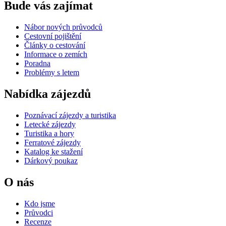
Bude vás zajímat
Nábor nových průvodců
Cestovní pojištění
Články o cestování
Informace o zemích
Poradna
Problémy s letem
Nabídka zájezdů
Poznávací zájezdy a turistika
Letecké zájezdy
Turistika a hory
Ferratové zájezdy
Katalog ke stažení
Dárkový poukaz
O nás
Kdo jsme
Průvodci
Recenze