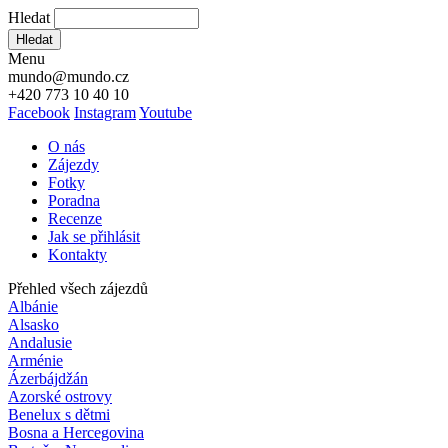
Hledat
Hledat
Menu
mundo@mundo.cz
+420 773 10 40 10
Facebook
Instagram
Youtube
O nás
Zájezdy
Fotky
Poradna
Recenze
Jak se přihlásit
Kontakty
Přehled všech zájezdů
Albánie
Alsasko
Andalusie
Arménie
Ázerbájdžán
Azorské ostrovy
Benelux s dětmi
Bosna a Hercegovina