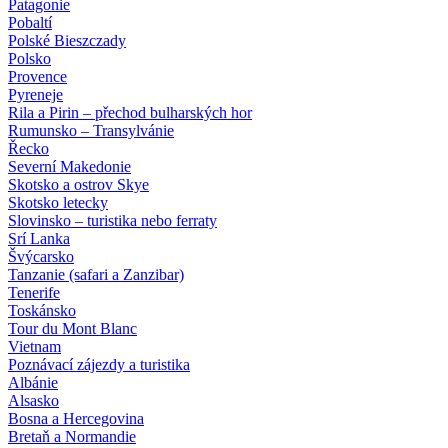
Patagonie
Pobaltí
Polské Bieszczady
Polsko
Provence
Pyreneje
Rila a Pirin – přechod bulharských hor
Rumunsko – Transylvánie
Řecko
Severní Makedonie
Skotsko a ostrov Skye
Skotsko letecky
Slovinsko – turistika nebo ferraty
Srí Lanka
Švýcarsko
Tanzanie (safari a Zanzibar)
Tenerife
Toskánsko
Tour du Mont Blanc
Vietnam
Poznávací zájezdy
a turistika
Albánie
Alsasko
Bosna a Hercegovina
Bretaň a Normandie