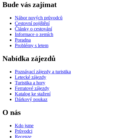
Bude vás zajímat
Nábor nových průvodců
Cestovní pojištění
Články o cestování
Informace o zemích
Poradna
Problémy s letem
Nabídka zájezdů
Poznávací zájezdy a turistika
Letecké zájezdy
Turistika a hory
Ferratové zájezdy
Katalog ke stažení
Dárkový poukaz
O nás
Kdo jsme
Průvodci
Recenze