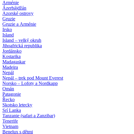
Arménie
Ázerbájdžán
Azorské ostrovy
Gruzie
Gruzie a Arménie
Irsko
Island
Island – velký okruh
Jihoafrická republika
Jordánsko
Kostarika
Madagaskar
Madeira
Nepál
Nepál – trek pod Mount Everest
Norsko – Lofoty a Nordkapp
Omán
Patagonie
Řecko
Skotsko letecky
Srí Lanka
Tanzanie (safari a Zanzibar)
Tenerife
Vietnam
Benelux s dětmi