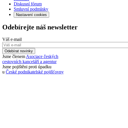
Diskusní fórum
Smluvní podmínky
Nastavení cookies
Odebírejte náš newsletter
Váš e-mail
Odebírat novinky
Jsme členem
Asociace českých
cestovních kanceláří a agentur
Jsme pojištěni proti úpadku
u
České podnikatelské pojišťovny