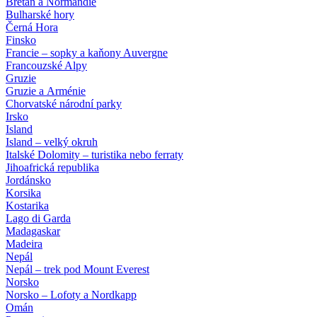
Bretaň a Normandie
Bulharské hory
Černá Hora
Finsko
Francie – sopky a kaňony Auvergne
Francouzské Alpy
Gruzie
Gruzie a Arménie
Chorvatské národní parky
Irsko
Island
Island – velký okruh
Italské Dolomity – turistika nebo ferraty
Jihoafrická republika
Jordánsko
Korsika
Kostarika
Lago di Garda
Madagaskar
Madeira
Nepál
Nepál – trek pod Mount Everest
Norsko
Norsko – Lofoty a Nordkapp
Omán