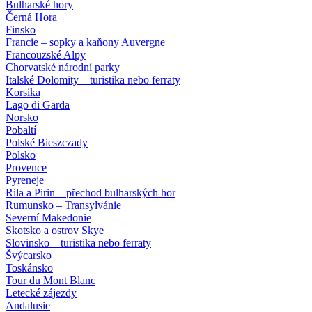
Bulharské hory
Černá Hora
Finsko
Francie – sopky a kaňony Auvergne
Francouzské Alpy
Chorvatské národní parky
Italské Dolomity – turistika nebo ferraty
Korsika
Lago di Garda
Norsko
Pobaltí
Polské Bieszczady
Polsko
Provence
Pyreneje
Rila a Pirin – přechod bulharských hor
Rumunsko – Transylvánie
Severní Makedonie
Skotsko a ostrov Skye
Slovinsko – turistika nebo ferraty
Švýcarsko
Toskánsko
Tour du Mont Blanc
Letecké zájezdy
Andalusie