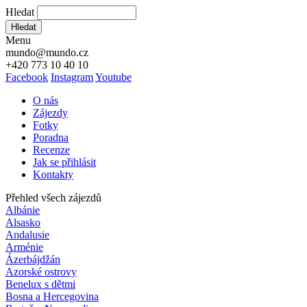
Hledat
Hledat
Menu
mundo@mundo.cz
+420 773 10 40 10
Facebook
Instagram
Youtube
O nás
Zájezdy
Fotky
Poradna
Recenze
Jak se přihlásit
Kontakty
Přehled všech zájezdů
Albánie
Alsasko
Andalusie
Arménie
Ázerbájdžán
Azorské ostrovy
Benelux s dětmi
Bosna a Hercegovina