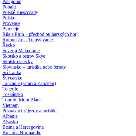
Patagonie
Pobaltí
Polské Bieszczady
Polsko
Provence
Pyreneje
Rila a Pirin – přechod bulharských hor
Rumunsko – Transylvánie
Řecko
Severní Makedonie
Skotsko a ostrov Skye
Skotsko letecky
Slovinsko – turistika nebo ferraty
Srí Lanka
Švýcarsko
Tanzanie (safari a Zanzibar)
Tenerife
Toskánsko
Tour du Mont Blanc
Vietnam
Poznávací zájezdy
a turistika
Albánie
Alsasko
Bosna a Hercegovina
Bretaň a Normandie