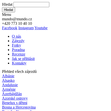
Hledat
Hledat
Menu
mundo@mundo.cz
+420 773 10 40 10
Facebook
Instagram
Youtube
O nás
Zájezdy
Fotky
Poradna
Recenze
Jak se přihlásit
Kontakty
Přehled všech zájezdů
Albánie
Alsasko
Andalusie
Arménie
Ázerbájdžán
Azorské ostrovy
Benelux s dětmi
Bosna a Hercegovina