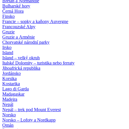
Bretaň a Normandie
Bulharské hory
Černá Hora
Finsko
Francie – sopky a kaňony Auvergne
Francouzské Alpy
Gruzie
Gruzie a Arménie
Chorvatské národní parky
Irsko
Island
Island – velký okruh
Italské Dolomity – turistika nebo ferraty
Jihoafrická republika
Jordánsko
Korsika
Kostarika
Lago di Garda
Madagaskar
Madeira
Nepál
Nepál – trek pod Mount Everest
Norsko
Norsko – Lofoty a Nordkapp
Omán