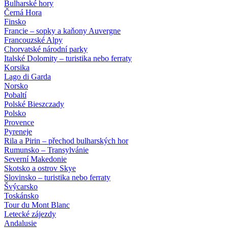
Bulharské hory
Černá Hora
Finsko
Francie – sopky a kaňony Auvergne
Francouzské Alpy
Chorvatské národní parky
Italské Dolomity – turistika nebo ferraty
Korsika
Lago di Garda
Norsko
Pobaltí
Polské Bieszczady
Polsko
Provence
Pyreneje
Rila a Pirin – přechod bulharských hor
Rumunsko – Transylvánie
Severní Makedonie
Skotsko a ostrov Skye
Slovinsko – turistika nebo ferraty
Švýcarsko
Toskánsko
Tour du Mont Blanc
Letecké zájezdy
Andalusie