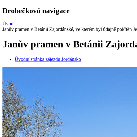
Drobečková navigace
Úvod
Janův pramen v Betánii Zajordánské, ve kterém byl údajně pokřtěn Je
Janův pramen v Betánii Zajordá
Úvodní stránka zájezdu Jordánsko