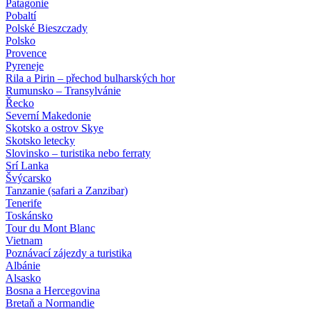
Patagonie
Pobaltí
Polské Bieszczady
Polsko
Provence
Pyreneje
Rila a Pirin – přechod bulharských hor
Rumunsko – Transylvánie
Řecko
Severní Makedonie
Skotsko a ostrov Skye
Skotsko letecky
Slovinsko – turistika nebo ferraty
Srí Lanka
Švýcarsko
Tanzanie (safari a Zanzibar)
Tenerife
Toskánsko
Tour du Mont Blanc
Vietnam
Poznávací zájezdy
a turistika
Albánie
Alsasko
Bosna a Hercegovina
Bretaň a Normandie