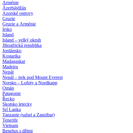
Arménie
Ázerbájdžán
Azorské ostrovy
Gruzie
Gruzie a Arménie
Irsko
Island
Island – velký okruh
Jihoafrická republika
Jordánsko
Kostarika
Madagaskar
Madeira
Nepál
Nepál – trek pod Mount Everest
Norsko – Lofoty a Nordkapp
Omán
Patagonie
Řecko
Skotsko letecky
Srí Lanka
Tanzanie (safari a Zanzibar)
Tenerife
Vietnam
Benelux s dětmi