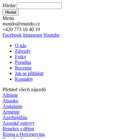
Hledat
Hledat
Menu
mundo@mundo.cz
+420 773 10 40 10
Facebook
Instagram
Youtube
O nás
Zájezdy
Fotky
Poradna
Recenze
Jak se přihlásit
Kontakty
Přehled všech zájezdů
Albánie
Alsasko
Andalusie
Arménie
Ázerbájdžán
Azorské ostrovy
Benelux s dětmi
Bosna a Hercegovina