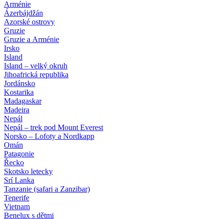
Arménie
Ázerbájdžán
Azorské ostrovy
Gruzie
Gruzie a Arménie
Irsko
Island
Island – velký okruh
Jihoafrická republika
Jordánsko
Kostarika
Madagaskar
Madeira
Nepál
Nepál – trek pod Mount Everest
Norsko – Lofoty a Nordkapp
Omán
Patagonie
Řecko
Skotsko letecky
Srí Lanka
Tanzanie (safari a Zanzibar)
Tenerife
Vietnam
Benelux s dětmi