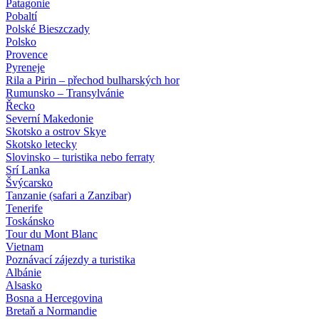
Patagonie
Pobaltí
Polské Bieszczady
Polsko
Provence
Pyreneje
Rila a Pirin – přechod bulharských hor
Rumunsko – Transylvánie
Řecko
Severní Makedonie
Skotsko a ostrov Skye
Skotsko letecky
Slovinsko – turistika nebo ferraty
Srí Lanka
Švýcarsko
Tanzanie (safari a Zanzibar)
Tenerife
Toskánsko
Tour du Mont Blanc
Vietnam
Poznávací zájezdy
a turistika
Albánie
Alsasko
Bosna a Hercegovina
Bretaň a Normandie