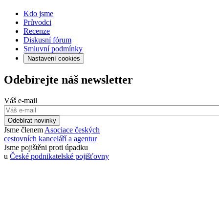
Kdo jsme
Průvodci
Recenze
Diskusní fórum
Smluvní podmínky
Nastavení cookies
Odebírejte náš newsletter
Váš e-mail
Odebírat novinky
Jsme členem
Asociace českých
cestovních kanceláří a agentur
Jsme pojištěni proti úpadku
u
České podnikatelské pojišťovny