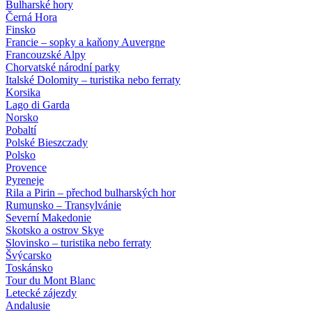
Bulharské hory
Černá Hora
Finsko
Francie – sopky a kaňony Auvergne
Francouzské Alpy
Chorvatské národní parky
Italské Dolomity – turistika nebo ferraty
Korsika
Lago di Garda
Norsko
Pobaltí
Polské Bieszczady
Polsko
Provence
Pyreneje
Rila a Pirin – přechod bulharských hor
Rumunsko – Transylvánie
Severní Makedonie
Skotsko a ostrov Skye
Slovinsko – turistika nebo ferraty
Švýcarsko
Toskánsko
Tour du Mont Blanc
Letecké zájezdy
Andalusie