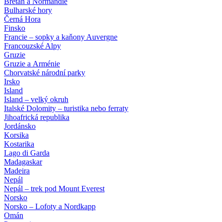
Bretaň a Normandie
Bulharské hory
Černá Hora
Finsko
Francie – sopky a kaňony Auvergne
Francouzské Alpy
Gruzie
Gruzie a Arménie
Chorvatské národní parky
Irsko
Island
Island – velký okruh
Italské Dolomity – turistika nebo ferraty
Jihoafrická republika
Jordánsko
Korsika
Kostarika
Lago di Garda
Madagaskar
Madeira
Nepál
Nepál – trek pod Mount Everest
Norsko
Norsko – Lofoty a Nordkapp
Omán