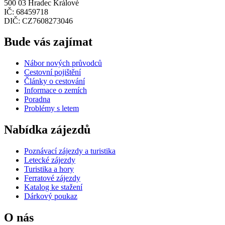
500 03 Hradec Králové
IČ: 68459718
DIČ: CZ7608273046
Bude vás zajímat
Nábor nových průvodců
Cestovní pojištění
Články o cestování
Informace o zemích
Poradna
Problémy s letem
Nabídka zájezdů
Poznávací zájezdy a turistika
Letecké zájezdy
Turistika a hory
Ferratové zájezdy
Katalog ke stažení
Dárkový poukaz
O nás