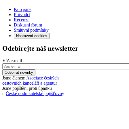
Kdo jsme
Průvodci
Recenze
Diskusní fórum
Smluvní podmínky
Nastavení cookies
Odebírejte náš newsletter
Váš e-mail
Odebírat novinky
Jsme členem
Asociace českých
cestovních kanceláří a agentur
Jsme pojištěni proti úpadku
u
České podnikatelské pojišťovny