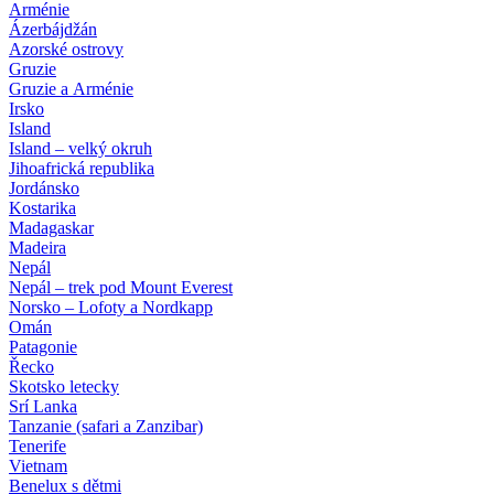
Arménie
Ázerbájdžán
Azorské ostrovy
Gruzie
Gruzie a Arménie
Irsko
Island
Island – velký okruh
Jihoafrická republika
Jordánsko
Kostarika
Madagaskar
Madeira
Nepál
Nepál – trek pod Mount Everest
Norsko – Lofoty a Nordkapp
Omán
Patagonie
Řecko
Skotsko letecky
Srí Lanka
Tanzanie (safari a Zanzibar)
Tenerife
Vietnam
Benelux s dětmi