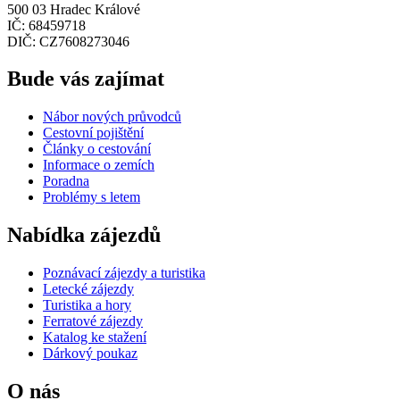
500 03 Hradec Králové
IČ: 68459718
DIČ: CZ7608273046
Bude vás zajímat
Nábor nových průvodců
Cestovní pojištění
Články o cestování
Informace o zemích
Poradna
Problémy s letem
Nabídka zájezdů
Poznávací zájezdy a turistika
Letecké zájezdy
Turistika a hory
Ferratové zájezdy
Katalog ke stažení
Dárkový poukaz
O nás