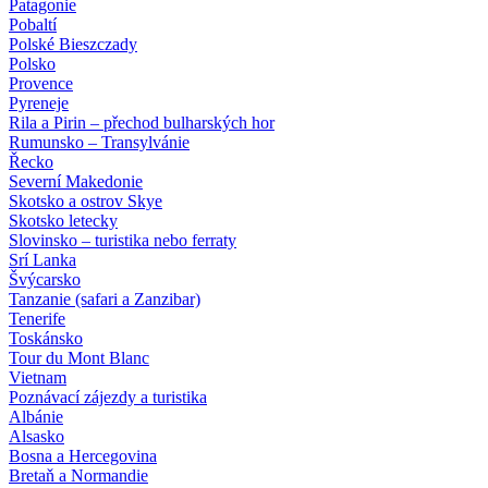
Patagonie
Pobaltí
Polské Bieszczady
Polsko
Provence
Pyreneje
Rila a Pirin – přechod bulharských hor
Rumunsko – Transylvánie
Řecko
Severní Makedonie
Skotsko a ostrov Skye
Skotsko letecky
Slovinsko – turistika nebo ferraty
Srí Lanka
Švýcarsko
Tanzanie (safari a Zanzibar)
Tenerife
Toskánsko
Tour du Mont Blanc
Vietnam
Poznávací zájezdy
a turistika
Albánie
Alsasko
Bosna a Hercegovina
Bretaň a Normandie