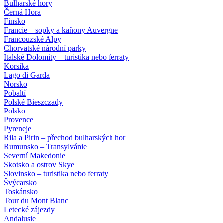
Bulharské hory
Černá Hora
Finsko
Francie – sopky a kaňony Auvergne
Francouzské Alpy
Chorvatské národní parky
Italské Dolomity – turistika nebo ferraty
Korsika
Lago di Garda
Norsko
Pobaltí
Polské Bieszczady
Polsko
Provence
Pyreneje
Rila a Pirin – přechod bulharských hor
Rumunsko – Transylvánie
Severní Makedonie
Skotsko a ostrov Skye
Slovinsko – turistika nebo ferraty
Švýcarsko
Toskánsko
Tour du Mont Blanc
Letecké zájezdy
Andalusie