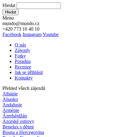
Hledat
Hledat
Menu
mundo@mundo.cz
+420 773 10 40 10
Facebook
Instagram
Youtube
O nás
Zájezdy
Fotky
Poradna
Recenze
Jak se přihlásit
Kontakty
Přehled všech zájezdů
Albánie
Alsasko
Andalusie
Arménie
Ázerbájdžán
Azorské ostrovy
Benelux s dětmi
Bosna a Hercegovina