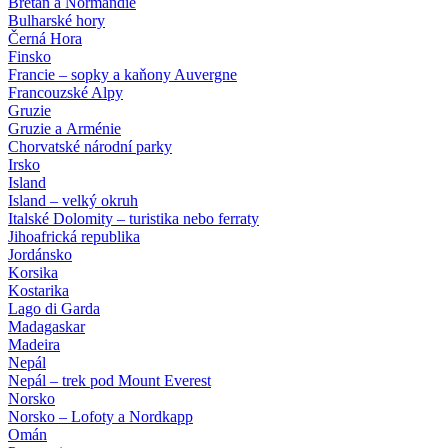
Bretaň a Normandie
Bulharské hory
Černá Hora
Finsko
Francie – sopky a kaňony Auvergne
Francouzské Alpy
Gruzie
Gruzie a Arménie
Chorvatské národní parky
Irsko
Island
Island – velký okruh
Italské Dolomity – turistika nebo ferraty
Jihoafrická republika
Jordánsko
Korsika
Kostarika
Lago di Garda
Madagaskar
Madeira
Nepál
Nepál – trek pod Mount Everest
Norsko
Norsko – Lofoty a Nordkapp
Omán