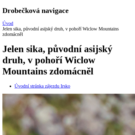
Drobečková navigace
Úvod
Jelen sika, původní asijský druh, v pohoří Wiclow Mountains
zdomácněl
Jelen sika, původní asijský
druh, v pohoří Wiclow
Mountains zdomácněl
Úvodní stránka zájezdu Irsko