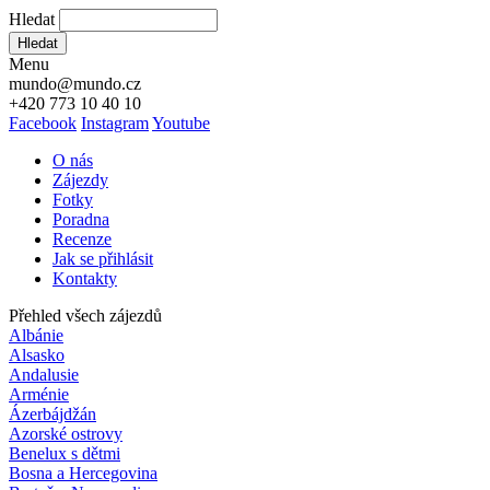
Hledat
Hledat
Menu
mundo@mundo.cz
+420 773 10 40 10
Facebook
Instagram
Youtube
O nás
Zájezdy
Fotky
Poradna
Recenze
Jak se přihlásit
Kontakty
Přehled všech zájezdů
Albánie
Alsasko
Andalusie
Arménie
Ázerbájdžán
Azorské ostrovy
Benelux s dětmi
Bosna a Hercegovina