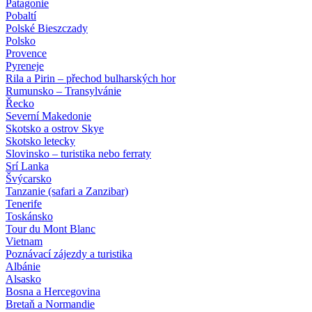
Patagonie
Pobaltí
Polské Bieszczady
Polsko
Provence
Pyreneje
Rila a Pirin – přechod bulharských hor
Rumunsko – Transylvánie
Řecko
Severní Makedonie
Skotsko a ostrov Skye
Skotsko letecky
Slovinsko – turistika nebo ferraty
Srí Lanka
Švýcarsko
Tanzanie (safari a Zanzibar)
Tenerife
Toskánsko
Tour du Mont Blanc
Vietnam
Poznávací zájezdy
a turistika
Albánie
Alsasko
Bosna a Hercegovina
Bretaň a Normandie