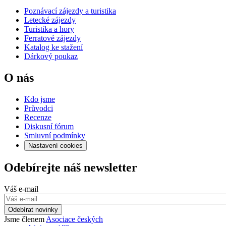
Poznávací zájezdy a turistika
Letecké zájezdy
Turistika a hory
Ferratové zájezdy
Katalog ke stažení
Dárkový poukaz
O nás
Kdo jsme
Průvodci
Recenze
Diskusní fórum
Smluvní podmínky
Nastavení cookies
Odebírejte náš newsletter
Váš e-mail
Odebírat novinky
Jsme členem
Asociace českých