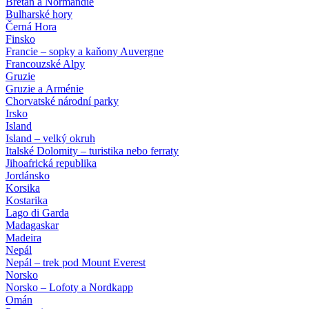
Bretaň a Normandie
Bulharské hory
Černá Hora
Finsko
Francie – sopky a kaňony Auvergne
Francouzské Alpy
Gruzie
Gruzie a Arménie
Chorvatské národní parky
Irsko
Island
Island – velký okruh
Italské Dolomity – turistika nebo ferraty
Jihoafrická republika
Jordánsko
Korsika
Kostarika
Lago di Garda
Madagaskar
Madeira
Nepál
Nepál – trek pod Mount Everest
Norsko
Norsko – Lofoty a Nordkapp
Omán