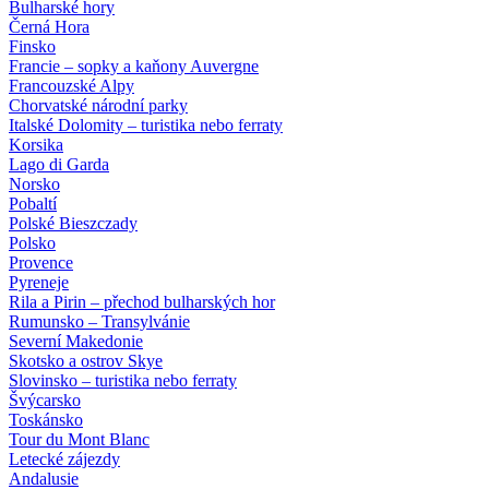
Bulharské hory
Černá Hora
Finsko
Francie – sopky a kaňony Auvergne
Francouzské Alpy
Chorvatské národní parky
Italské Dolomity – turistika nebo ferraty
Korsika
Lago di Garda
Norsko
Pobaltí
Polské Bieszczady
Polsko
Provence
Pyreneje
Rila a Pirin – přechod bulharských hor
Rumunsko – Transylvánie
Severní Makedonie
Skotsko a ostrov Skye
Slovinsko – turistika nebo ferraty
Švýcarsko
Toskánsko
Tour du Mont Blanc
Letecké zájezdy
Andalusie