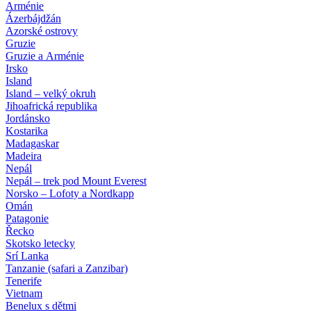
Arménie
Ázerbájdžán
Azorské ostrovy
Gruzie
Gruzie a Arménie
Irsko
Island
Island – velký okruh
Jihoafrická republika
Jordánsko
Kostarika
Madagaskar
Madeira
Nepál
Nepál – trek pod Mount Everest
Norsko – Lofoty a Nordkapp
Omán
Patagonie
Řecko
Skotsko letecky
Srí Lanka
Tanzanie (safari a Zanzibar)
Tenerife
Vietnam
Benelux s dětmi