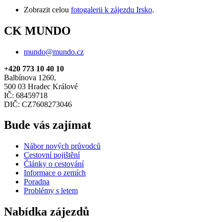
Zobrazit celou
fotogalerii k zájezdu Irsko
.
CK MUNDO
mundo@mundo.cz
+420 773 10 40 10
Balbínova 1260,
500 03 Hradec Králové
IČ: 68459718
DIČ: CZ7608273046
Bude vás zajímat
Nábor nových průvodců
Cestovní pojištění
Články o cestování
Informace o zemích
Poradna
Problémy s letem
Nabídka zájezdů