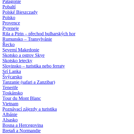
Patagonie
Pobaltí
Polské Bieszczady
Polsko
Provence
Pyreneje
Rila a Pirin – přechod bulharských hor
Rumunsko – Transylvánie
Řecko
Severní Makedonie
Skotsko a ostrov Skye
Skotsko letecky
Slovinsko – turistika nebo ferraty
Srí Lanka
Švýcarsko
Tanzanie (safari a Zanzibar)
Tenerife
Toskánsko
Tour du Mont Blanc
Vietnam
Poznávací zájezdy
a turistika
Albánie
Alsasko
Bosna a Hercegovina
Bretaň a Normandie