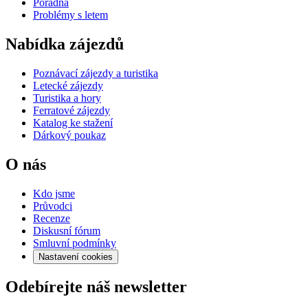
Poradna
Problémy s letem
Nabídka zájezdů
Poznávací zájezdy a turistika
Letecké zájezdy
Turistika a hory
Ferratové zájezdy
Katalog ke stažení
Dárkový poukaz
O nás
Kdo jsme
Průvodci
Recenze
Diskusní fórum
Smluvní podmínky
Nastavení cookies
Odebírejte náš newsletter