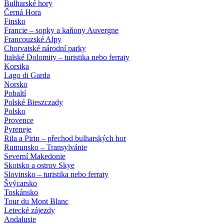
Bulharské hory
Černá Hora
Finsko
Francie – sopky a kaňony Auvergne
Francouzské Alpy
Chorvatské národní parky
Italské Dolomity – turistika nebo ferraty
Korsika
Lago di Garda
Norsko
Pobaltí
Polské Bieszczady
Polsko
Provence
Pyreneje
Rila a Pirin – přechod bulharských hor
Rumunsko – Transylvánie
Severní Makedonie
Skotsko a ostrov Skye
Slovinsko – turistika nebo ferraty
Švýcarsko
Toskánsko
Tour du Mont Blanc
Letecké zájezdy
Andalusie