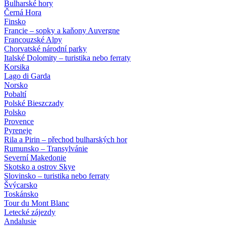
Bulharské hory
Černá Hora
Finsko
Francie – sopky a kaňony Auvergne
Francouzské Alpy
Chorvatské národní parky
Italské Dolomity – turistika nebo ferraty
Korsika
Lago di Garda
Norsko
Pobaltí
Polské Bieszczady
Polsko
Provence
Pyreneje
Rila a Pirin – přechod bulharských hor
Rumunsko – Transylvánie
Severní Makedonie
Skotsko a ostrov Skye
Slovinsko – turistika nebo ferraty
Švýcarsko
Toskánsko
Tour du Mont Blanc
Letecké zájezdy
Andalusie