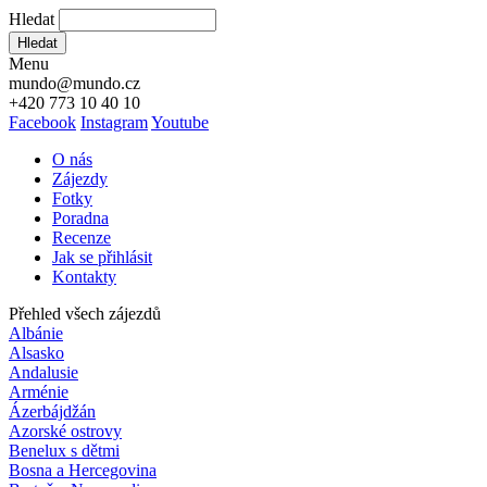
Hledat
Hledat
Menu
mundo@mundo.cz
+420 773 10 40 10
Facebook
Instagram
Youtube
O nás
Zájezdy
Fotky
Poradna
Recenze
Jak se přihlásit
Kontakty
Přehled všech zájezdů
Albánie
Alsasko
Andalusie
Arménie
Ázerbájdžán
Azorské ostrovy
Benelux s dětmi
Bosna a Hercegovina