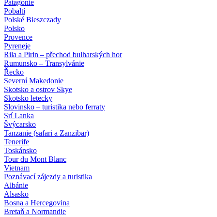
Patagonie
Pobaltí
Polské Bieszczady
Polsko
Provence
Pyreneje
Rila a Pirin – přechod bulharských hor
Rumunsko – Transylvánie
Řecko
Severní Makedonie
Skotsko a ostrov Skye
Skotsko letecky
Slovinsko – turistika nebo ferraty
Srí Lanka
Švýcarsko
Tanzanie (safari a Zanzibar)
Tenerife
Toskánsko
Tour du Mont Blanc
Vietnam
Poznávací zájezdy
a turistika
Albánie
Alsasko
Bosna a Hercegovina
Bretaň a Normandie