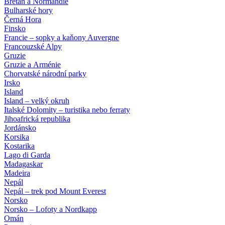
Bretaň a Normandie
Bulharské hory
Černá Hora
Finsko
Francie – sopky a kaňony Auvergne
Francouzské Alpy
Gruzie
Gruzie a Arménie
Chorvatské národní parky
Irsko
Island
Island – velký okruh
Italské Dolomity – turistika nebo ferraty
Jihoafrická republika
Jordánsko
Korsika
Kostarika
Lago di Garda
Madagaskar
Madeira
Nepál
Nepál – trek pod Mount Everest
Norsko
Norsko – Lofoty a Nordkapp
Omán