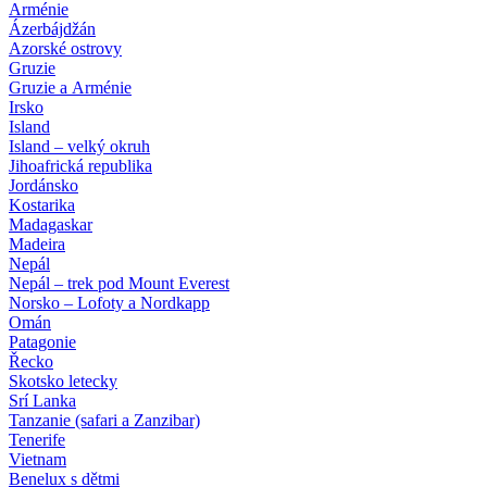
Arménie
Ázerbájdžán
Azorské ostrovy
Gruzie
Gruzie a Arménie
Irsko
Island
Island – velký okruh
Jihoafrická republika
Jordánsko
Kostarika
Madagaskar
Madeira
Nepál
Nepál – trek pod Mount Everest
Norsko – Lofoty a Nordkapp
Omán
Patagonie
Řecko
Skotsko letecky
Srí Lanka
Tanzanie (safari a Zanzibar)
Tenerife
Vietnam
Benelux s dětmi