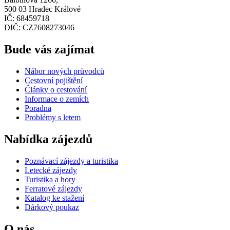
500 03 Hradec Králové
IČ: 68459718
DIČ: CZ7608273046
Bude vás zajímat
Nábor nových průvodců
Cestovní pojištění
Články o cestování
Informace o zemích
Poradna
Problémy s letem
Nabídka zájezdů
Poznávací zájezdy a turistika
Letecké zájezdy
Turistika a hory
Ferratové zájezdy
Katalog ke stažení
Dárkový poukaz
O nás