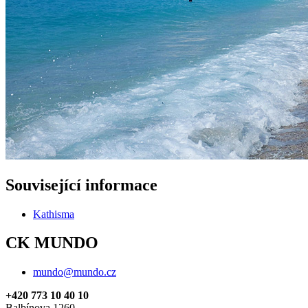
Související informace
Kathisma
CK MUNDO
mundo@mundo.cz
+420 773 10 40 10
Balbínova 1260,