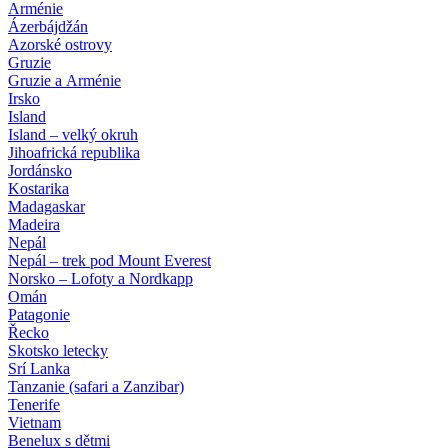
Arménie
Ázerbájdžán
Azorské ostrovy
Gruzie
Gruzie a Arménie
Irsko
Island
Island – velký okruh
Jihoafrická republika
Jordánsko
Kostarika
Madagaskar
Madeira
Nepál
Nepál – trek pod Mount Everest
Norsko – Lofoty a Nordkapp
Omán
Patagonie
Řecko
Skotsko letecky
Srí Lanka
Tanzanie (safari a Zanzibar)
Tenerife
Vietnam
Benelux s dětmi