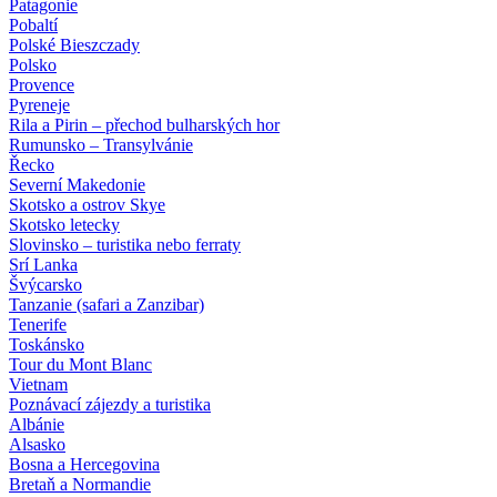
Patagonie
Pobaltí
Polské Bieszczady
Polsko
Provence
Pyreneje
Rila a Pirin – přechod bulharských hor
Rumunsko – Transylvánie
Řecko
Severní Makedonie
Skotsko a ostrov Skye
Skotsko letecky
Slovinsko – turistika nebo ferraty
Srí Lanka
Švýcarsko
Tanzanie (safari a Zanzibar)
Tenerife
Toskánsko
Tour du Mont Blanc
Vietnam
Poznávací zájezdy
a turistika
Albánie
Alsasko
Bosna a Hercegovina
Bretaň a Normandie