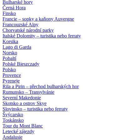
Bulharské hory
Černá Hora
Finsko
Francie – sopky a kaňony Auvergne
Francouzské Alpy
Chorvatské národní parky
Italské Dolomity – turistika nebo ferraty
Korsika
Lago di Garda
Norsko
Pobaltí
Polské Bieszczady
Polsko
Provence
Pyreneje
Rila a Pirin – přechod bulharských hor
Rumunsko – Transylvánie
Severní Makedonie
Skotsko a ostrov Skye
Slovinsko – turistika nebo ferraty
Švýcarsko
Toskánsko
Tour du Mont Blanc
Letecké zájezdy
Andalusie