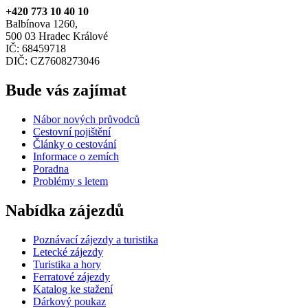
+420 773 10 40 10
Balbínova 1260,
500 03 Hradec Králové
IČ: 68459718
DIČ: CZ7608273046
Bude vás zajímat
Nábor nových průvodců
Cestovní pojištění
Články o cestování
Informace o zemích
Poradna
Problémy s letem
Nabídka zájezdů
Poznávací zájezdy a turistika
Letecké zájezdy
Turistika a hory
Ferratové zájezdy
Katalog ke stažení
Dárkový poukaz