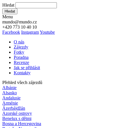
Hledat
Hledat
Menu
mundo@mundo.cz
+420 773 10 40 10
Facebook
Instagram
Youtube
O nás
Zájezdy
Fotky
Poradna
Recenze
Jak se přihlásit
Kontakty
Přehled všech zájezdů
Albánie
Alsasko
Andalusie
Arménie
Ázerbájdžán
Azorské ostrovy
Benelux s dětmi
Bosna a Hercegovina