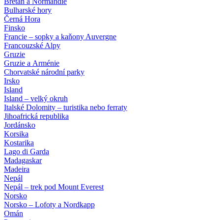
Bretaň a Normandie
Bulharské hory
Černá Hora
Finsko
Francie – sopky a kaňony Auvergne
Francouzské Alpy
Gruzie
Gruzie a Arménie
Chorvatské národní parky
Irsko
Island
Island – velký okruh
Italské Dolomity – turistika nebo ferraty
Jihoafrická republika
Jordánsko
Korsika
Kostarika
Lago di Garda
Madagaskar
Madeira
Nepál
Nepál – trek pod Mount Everest
Norsko
Norsko – Lofoty a Nordkapp
Omán