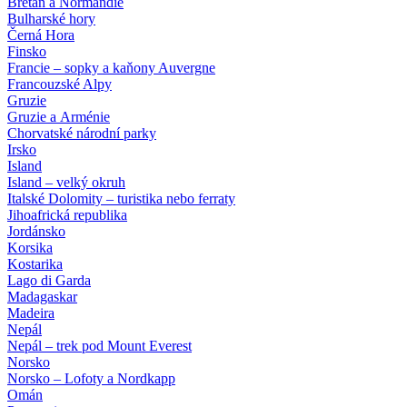
Bretaň a Normandie
Bulharské hory
Černá Hora
Finsko
Francie – sopky a kaňony Auvergne
Francouzské Alpy
Gruzie
Gruzie a Arménie
Chorvatské národní parky
Irsko
Island
Island – velký okruh
Italské Dolomity – turistika nebo ferraty
Jihoafrická republika
Jordánsko
Korsika
Kostarika
Lago di Garda
Madagaskar
Madeira
Nepál
Nepál – trek pod Mount Everest
Norsko
Norsko – Lofoty a Nordkapp
Omán