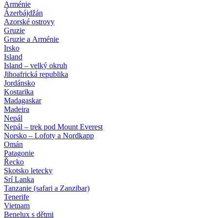
Arménie
Ázerbájdžán
Azorské ostrovy
Gruzie
Gruzie a Arménie
Irsko
Island
Island – velký okruh
Jihoafrická republika
Jordánsko
Kostarika
Madagaskar
Madeira
Nepál
Nepál – trek pod Mount Everest
Norsko – Lofoty a Nordkapp
Omán
Patagonie
Řecko
Skotsko letecky
Srí Lanka
Tanzanie (safari a Zanzibar)
Tenerife
Vietnam
Benelux s dětmi