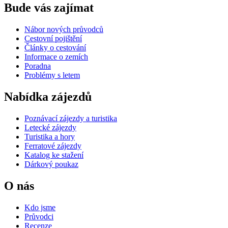
Bude vás zajímat
Nábor nových průvodců
Cestovní pojištění
Články o cestování
Informace o zemích
Poradna
Problémy s letem
Nabídka zájezdů
Poznávací zájezdy a turistika
Letecké zájezdy
Turistika a hory
Ferratové zájezdy
Katalog ke stažení
Dárkový poukaz
O nás
Kdo jsme
Průvodci
Recenze