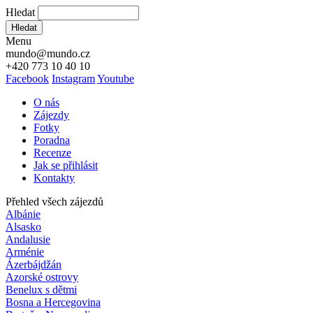
Hledat
Hledat
Menu
mundo@mundo.cz
+420 773 10 40 10
Facebook
Instagram
Youtube
O nás
Zájezdy
Fotky
Poradna
Recenze
Jak se přihlásit
Kontakty
Přehled všech zájezdů
Albánie
Alsasko
Andalusie
Arménie
Ázerbájdžán
Azorské ostrovy
Benelux s dětmi
Bosna a Hercegovina