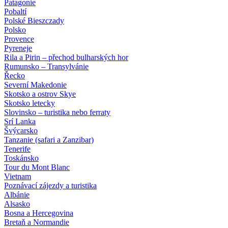
Patagonie
Pobaltí
Polské Bieszczady
Polsko
Provence
Pyreneje
Rila a Pirin – přechod bulharských hor
Rumunsko – Transylvánie
Řecko
Severní Makedonie
Skotsko a ostrov Skye
Skotsko letecky
Slovinsko – turistika nebo ferraty
Srí Lanka
Švýcarsko
Tanzanie (safari a Zanzibar)
Tenerife
Toskánsko
Tour du Mont Blanc
Vietnam
Poznávací zájezdy
a turistika
Albánie
Alsasko
Bosna a Hercegovina
Bretaň a Normandie