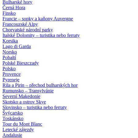
Bulharské hory
Černá Hora
Finsko
Francie – sopky a kaňony Auvergne
Francouzské Alpy
Chorvatské národní parky
Italské Dolomity – turistika nebo ferraty
Korsika
Lago di Garda
Norsko
Pobaltí
Polské Bieszczady
Polsko
Provence
Pyreneje
Rila a Pirin – přechod bulharských hor
Rumunsko – Transylvánie
Severní Makedonie
Skotsko a ostrov Skye
Slovinsko – turistika nebo ferraty
Švýcarsko
Toskánsko
Tour du Mont Blanc
Letecké zájezdy
Andalusie