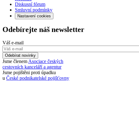
Diskusní fórum
Smluvní podmínky
Nastavení cookies
Odebírejte náš newsletter
Váš e-mail
Odebírat novinky
Jsme členem
Asociace českých
cestovních kanceláří a agentur
Jsme pojištěni proti úpadku
u
České podnikatelské pojišťovny