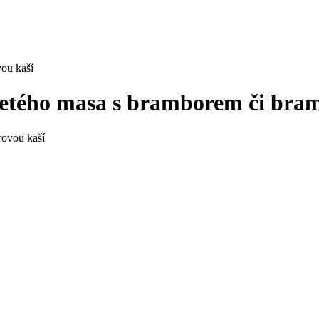
vou kaší
mletého masa s bramborem či bra