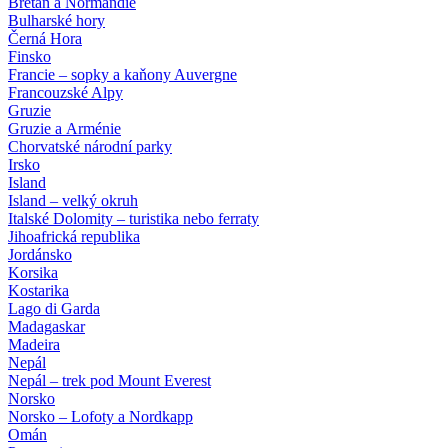
Bretaň a Normandie
Bulharské hory
Černá Hora
Finsko
Francie – sopky a kaňony Auvergne
Francouzské Alpy
Gruzie
Gruzie a Arménie
Chorvatské národní parky
Irsko
Island
Island – velký okruh
Italské Dolomity – turistika nebo ferraty
Jihoafrická republika
Jordánsko
Korsika
Kostarika
Lago di Garda
Madagaskar
Madeira
Nepál
Nepál – trek pod Mount Everest
Norsko
Norsko – Lofoty a Nordkapp
Omán