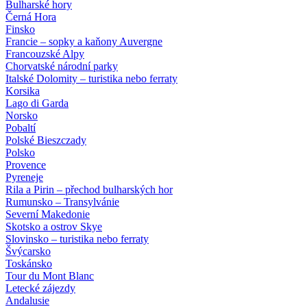
Bulharské hory
Černá Hora
Finsko
Francie – sopky a kaňony Auvergne
Francouzské Alpy
Chorvatské národní parky
Italské Dolomity – turistika nebo ferraty
Korsika
Lago di Garda
Norsko
Pobaltí
Polské Bieszczady
Polsko
Provence
Pyreneje
Rila a Pirin – přechod bulharských hor
Rumunsko – Transylvánie
Severní Makedonie
Skotsko a ostrov Skye
Slovinsko – turistika nebo ferraty
Švýcarsko
Toskánsko
Tour du Mont Blanc
Letecké zájezdy
Andalusie