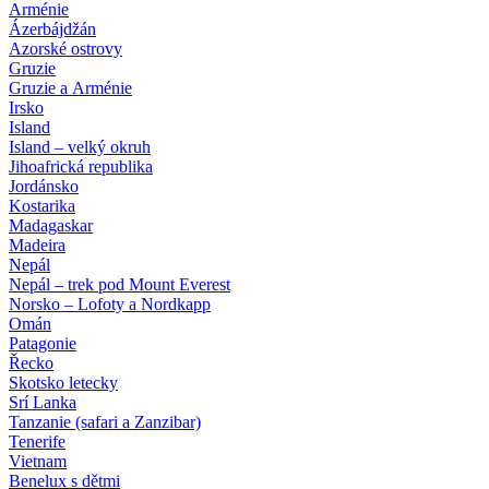
Arménie
Ázerbájdžán
Azorské ostrovy
Gruzie
Gruzie a Arménie
Irsko
Island
Island – velký okruh
Jihoafrická republika
Jordánsko
Kostarika
Madagaskar
Madeira
Nepál
Nepál – trek pod Mount Everest
Norsko – Lofoty a Nordkapp
Omán
Patagonie
Řecko
Skotsko letecky
Srí Lanka
Tanzanie (safari a Zanzibar)
Tenerife
Vietnam
Benelux s dětmi