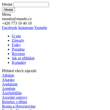
Hledat
Hledat
Menu
mundo@mundo.cz
+420 773 10 40 10
Facebook
Instagram
Youtube
O nás
Zájezdy
Fotky
Poradna
Recenze
Jak se přihlásit
Kontakty
Přehled všech zájezdů
Albánie
Alsasko
Andalusie
Arménie
Ázerbájdžán
Azorské ostrovy
Benelux s dětmi
Bosna a Hercegovina