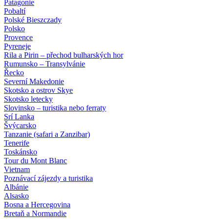
Patagonie
Pobaltí
Polské Bieszczady
Polsko
Provence
Pyreneje
Rila a Pirin – přechod bulharských hor
Rumunsko – Transylvánie
Řecko
Severní Makedonie
Skotsko a ostrov Skye
Skotsko letecky
Slovinsko – turistika nebo ferraty
Srí Lanka
Švýcarsko
Tanzanie (safari a Zanzibar)
Tenerife
Toskánsko
Tour du Mont Blanc
Vietnam
Poznávací zájezdy
a turistika
Albánie
Alsasko
Bosna a Hercegovina
Bretaň a Normandie