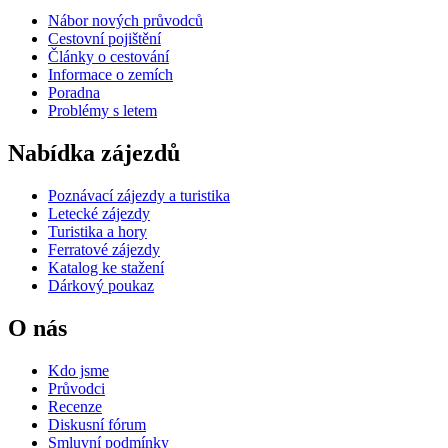
Nábor nových průvodců
Cestovní pojištění
Články o cestování
Informace o zemích
Poradna
Problémy s letem
Nabídka zájezdů
Poznávací zájezdy a turistika
Letecké zájezdy
Turistika a hory
Ferratové zájezdy
Katalog ke stažení
Dárkový poukaz
O nás
Kdo jsme
Průvodci
Recenze
Diskusní fórum
Smluvní podmínky