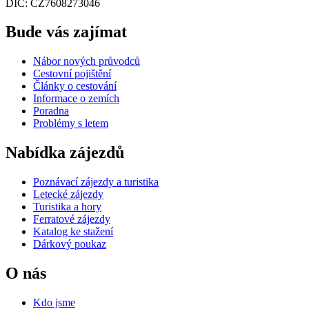
DIČ: CZ7608273046
Bude vás zajímat
Nábor nových průvodců
Cestovní pojištění
Články o cestování
Informace o zemích
Poradna
Problémy s letem
Nabídka zájezdů
Poznávací zájezdy a turistika
Letecké zájezdy
Turistika a hory
Ferratové zájezdy
Katalog ke stažení
Dárkový poukaz
O nás
Kdo jsme