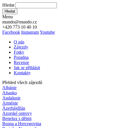
Hledat
Hledat
Menu
mundo@mundo.cz
+420 773 10 40 10
Facebook
Instagram
Youtube
O nás
Zájezdy
Fotky
Poradna
Recenze
Jak se přihlásit
Kontakty
Přehled všech zájezdů
Albánie
Alsasko
Andalusie
Arménie
Ázerbájdžán
Azorské ostrovy
Benelux s dětmi
Bosna a Hercegovina