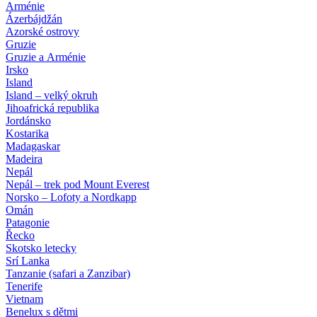
Arménie
Ázerbájdžán
Azorské ostrovy
Gruzie
Gruzie a Arménie
Irsko
Island
Island – velký okruh
Jihoafrická republika
Jordánsko
Kostarika
Madagaskar
Madeira
Nepál
Nepál – trek pod Mount Everest
Norsko – Lofoty a Nordkapp
Omán
Patagonie
Řecko
Skotsko letecky
Srí Lanka
Tanzanie (safari a Zanzibar)
Tenerife
Vietnam
Benelux s dětmi