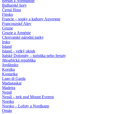
Bretaň a Normandie
Bulharské hory
Černá Hora
Finsko
Francie – sopky a kaňony Auvergne
Francouzské Alpy
Gruzie
Gruzie a Arménie
Chorvatské národní parky
Irsko
Island
Island – velký okruh
Italské Dolomity – turistika nebo ferraty
Jihoafrická republika
Jordánsko
Korsika
Kostarika
Lago di Garda
Madagaskar
Madeira
Nepál
Nepál – trek pod Mount Everest
Norsko
Norsko – Lofoty a Nordkapp
Omán