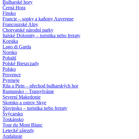
Bulharské hory
Černá Hora
Finsko
Francie – sopky a kaňony Auvergne
Francouzské Alpy
Chorvatské národní parky
Italské Dolomity – turistika nebo ferraty
Korsika
Lago di Garda
Norsko
Pobaltí
Polské Bieszczady
Polsko
Provence
Pyreneje
Rila a Pirin – přechod bulharských hor
Rumunsko – Transylvánie
Severní Makedonie
Skotsko a ostrov Skye
Slovinsko – turistika nebo ferraty
Švýcarsko
Toskánsko
Tour du Mont Blanc
Letecké zájezdy
Andalusie