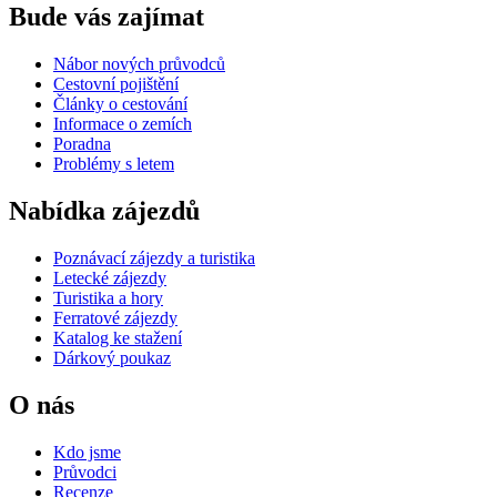
Bude vás zajímat
Nábor nových průvodců
Cestovní pojištění
Články o cestování
Informace o zemích
Poradna
Problémy s letem
Nabídka zájezdů
Poznávací zájezdy a turistika
Letecké zájezdy
Turistika a hory
Ferratové zájezdy
Katalog ke stažení
Dárkový poukaz
O nás
Kdo jsme
Průvodci
Recenze