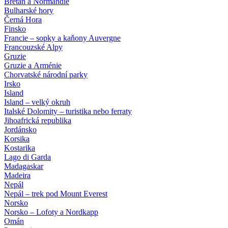
Bretaň a Normandie
Bulharské hory
Černá Hora
Finsko
Francie – sopky a kaňony Auvergne
Francouzské Alpy
Gruzie
Gruzie a Arménie
Chorvatské národní parky
Irsko
Island
Island – velký okruh
Italské Dolomity – turistika nebo ferraty
Jihoafrická republika
Jordánsko
Korsika
Kostarika
Lago di Garda
Madagaskar
Madeira
Nepál
Nepál – trek pod Mount Everest
Norsko
Norsko – Lofoty a Nordkapp
Omán