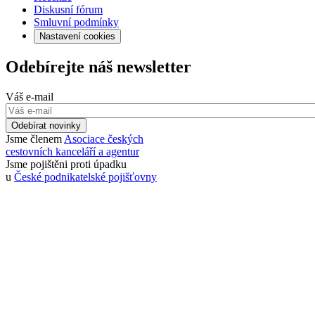
Diskusní fórum
Smluvní podmínky
Nastavení cookies
Odebírejte náš newsletter
Váš e-mail
Odebírat novinky
Jsme členem
Asociace českých
cestovních kanceláří a agentur
Jsme pojištěni proti úpadku
u
České podnikatelské pojišťovny