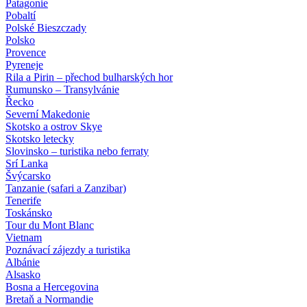
Patagonie
Pobaltí
Polské Bieszczady
Polsko
Provence
Pyreneje
Rila a Pirin – přechod bulharských hor
Rumunsko – Transylvánie
Řecko
Severní Makedonie
Skotsko a ostrov Skye
Skotsko letecky
Slovinsko – turistika nebo ferraty
Srí Lanka
Švýcarsko
Tanzanie (safari a Zanzibar)
Tenerife
Toskánsko
Tour du Mont Blanc
Vietnam
Poznávací zájezdy
a turistika
Albánie
Alsasko
Bosna a Hercegovina
Bretaň a Normandie