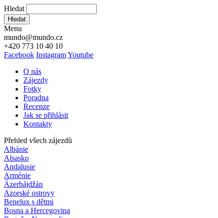
Hledat
Hledat
Menu
mundo@mundo.cz
+420 773 10 40 10
Facebook
Instagram
Youtube
O nás
Zájezdy
Fotky
Poradna
Recenze
Jak se přihlásit
Kontakty
Přehled všech zájezdů
Albánie
Alsasko
Andalusie
Arménie
Ázerbájdžán
Azorské ostrovy
Benelux s dětmi
Bosna a Hercegovina