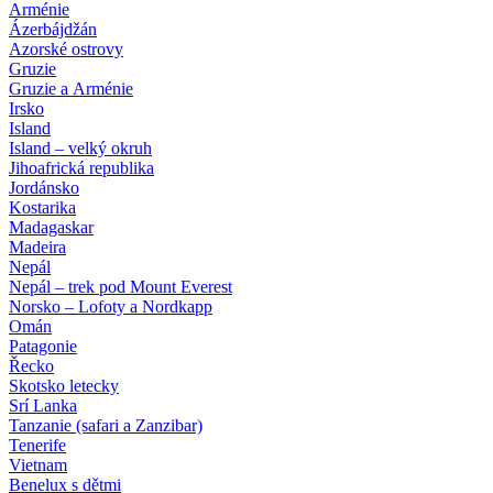
Arménie
Ázerbájdžán
Azorské ostrovy
Gruzie
Gruzie a Arménie
Irsko
Island
Island – velký okruh
Jihoafrická republika
Jordánsko
Kostarika
Madagaskar
Madeira
Nepál
Nepál – trek pod Mount Everest
Norsko – Lofoty a Nordkapp
Omán
Patagonie
Řecko
Skotsko letecky
Srí Lanka
Tanzanie (safari a Zanzibar)
Tenerife
Vietnam
Benelux s dětmi