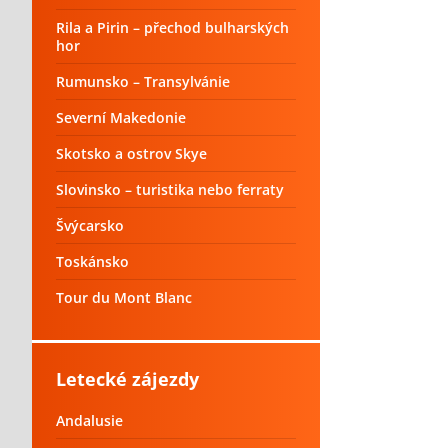
Rila a Pirin – přechod bulharských
hor
Rumunsko – Transylvánie
Severní Makedonie
Skotsko a ostrov Skye
Slovinsko – turistika nebo ferraty
Švýcarsko
Toskánsko
Tour du Mont Blanc
Letecké zájezdy
Andalusie