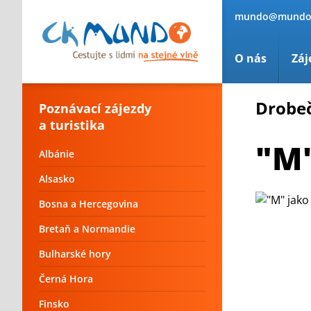
mundo@mundo
O nás
Záj
Drobe
Poznávací zájezdy
a turistika
"M"
Albánie
Alsasko
Bosna a Hercegovina
Bretaň a Normandie
Bulharské hory
Černá Hora
Finsko