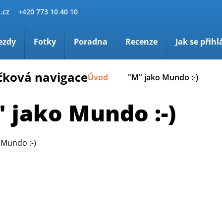
.cz
+420 773 10 40 10
ezdy
Fotky
Poradna
Recenze
Jak se přihl
čková navigace
Úvod
"M" jako Mundo :-)
 jako Mundo :-)