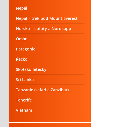
Nepál
Nepál – trek pod Mount Everest
Norsko – Lofoty a Nordkapp
Omán
Patagonie
Řecko
Skotsko letecky
Srí Lanka
Tanzanie (safari a Zanzibar)
Tenerife
Vietnam