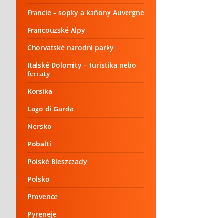
Francie – sopky a kaňony Auvergne
Francouzské Alpy
Chorvatské národní parky
Italské Dolomity – turistika nebo
ferraty
Korsika
Lago di Garda
Norsko
Pobaltí
Polské Bieszczady
Polsko
Provence
Pyreneje